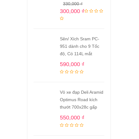
330,000
₫
300,000
₫
Sên/ Xích Sram PC-
951 dành cho 9 Tốc
độ, Có 114L mắt
590,000
₫
Vỏ xe đạp Deli Aramid
Optimus Road kích
thướt 700x28c gấp
550,000
₫