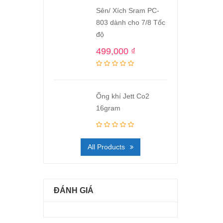
Sên/ Xích Sram PC-
803 dành cho 7/8 Tốc
độ
499,000
₫
Ống khí Jett Co2
16gram
All Products
ĐÁNH GIÁ