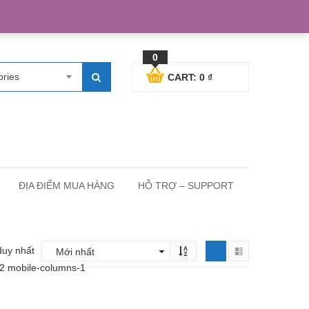
egister
Blog posts
Support
Cart
My Account
0
ories
CART:
0
₫
ĐỊA ĐIỂM MUA HÀNG
HỖ TRỢ – SUPPORT
duy nhất
-2 mobile-columns-1