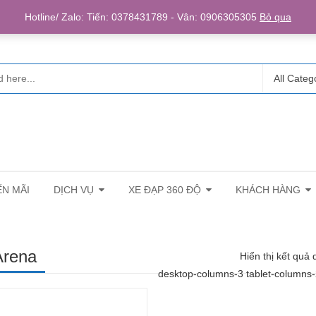
Login/R
Hotline/ Zalo: Tiến: 0378431789 - Vân: 0906305305
Bỏ qua
All Categ
N MÃI
DỊCH VỤ
XE ĐẠP 360 ĐỘ
KHÁCH HÀNG
Arena
Hiển thị kết quả 
desktop-columns-3 tablet-columns