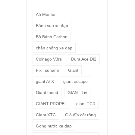
Aó Monton
Bánh sau xe đạp
Bộ Bánh Carbon
chân chống xe đạp
Colnago V3rs
Dura Ace DI2
Fix Tsunami
Giant
giant ATX
giant escape
Giant Ineed
GIANT Liv
GIANT PROPEL
giant TCR
Giant XTC
Giò đĩa cốt rỗng
Gọng nước xe đạp