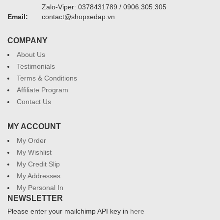
Zalo-Viper: 0378431789 / 0906.305.305
Email:
contact@shopxedap.vn
COMPANY
About Us
Testimonials
Terms & Conditions
Affiliate Program
Contact Us
MY ACCOUNT
My Order
My Wishlist
My Credit Slip
My Addresses
My Personal In
NEWSLETTER
Please enter your mailchimp API key in
here