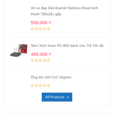
Vỏ xe đạp Deli Aramid Optimus Road kích
thướt 700x28c gấp
550,000
₫
Sên/ Xích Sram PC-803 dành cho 7/8 Tốc độ
499,000
₫
Ống khí Jett Co2 16gram
All Products