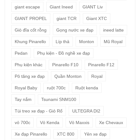
giant escape
Giant Ineed
GIANT Liv
GIANT PROPEL
giant TCR
Giant XTC
Giò đĩa cốt rỗng
Gọng nước xe đạp
ineed latte
Khung Pinarello
Líp thả
Monton
Mũ Royal
Pedan
Phụ kiện - Đồ nghề xe đạp
Phụ kiện khác
Pinarello F10
Pinarello F12
Pô tăng xe đạp
Quần Monton
Royal
Royal Baby
ruột 700c
Ruột kenda
Tay nắm
Tsunami SNM100
Túi treo xe đạp - Giỏ Rổ
ULTEGRA DI2
vỏ 700c
Vỏ Kenda
Vỏ Maxxis
Xe Chevaux
Xe đạp Pinarello
XTC 800
Yên xe đạp