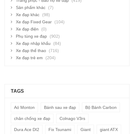
Trang phục - Bảo hộ xe đạp
(419)
Sản phẩm khác
(7)
Xe đạp khác
(98)
Xe đạp Fixed Gear
(104)
Xe đạp điện
(0)
Phụ tùng xe đạp
(902)
Xe đạp nhập khẩu
(84)
Xe đạp thể thao
(716)
Xe đạp trẻ em
(204)
TAGS
Aó Monton
Bánh sau xe đạp
Bộ Bánh Carbon
chân chống xe đạp
Colnago V3rs
Dura Ace DI2
Fix Tsunami
Giant
giant ATX