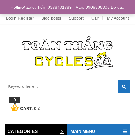
Home
Hotline/ Zalo: Tiến: 0378431789 - Vân: 0906305305
Bỏ qua
Login/Register
Blog posts
Support
Cart
My Account
0
CART:
0
₫
CATEGORIES
MAIN MENU