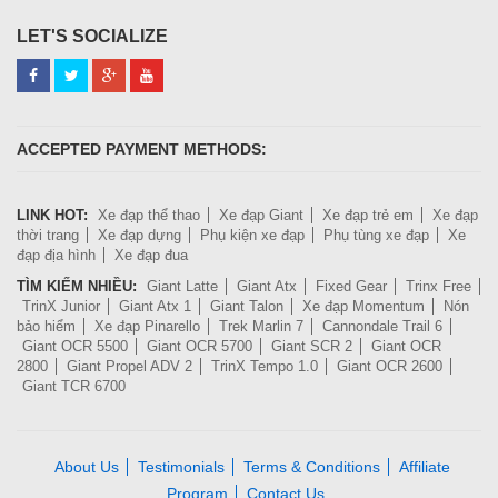
LET'S SOCIALIZE
ACCEPTED PAYMENT METHODS:
LINK HOT:
Xe đạp thể thao
Xe đạp Giant
Xe đạp trẻ em
Xe đạp
thời trang
Xe đạp dựng
Phụ kiện xe đạp
Phụ tùng xe đạp
Xe
đạp địa hình
Xe đạp đua
TÌM KIẾM NHIỀU:
Giant Latte
Giant Atx
Fixed Gear
Trinx Free
TrinX Junior
Giant Atx 1
Giant Talon
Xe đạp Momentum
Nón
bảo hiểm
Xe đạp Pinarello
Trek Marlin 7
Cannondale Trail 6
Giant OCR 5500
Giant OCR 5700
Giant SCR 2
Giant OCR
2800
Giant Propel ADV 2
TrinX Tempo 1.0
Giant OCR 2600
Giant TCR 6700
About Us
Testimonials
Terms & Conditions
Affiliate
Program
Contact Us