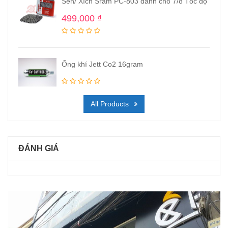
Sên/ Xích Sram PC-803 dành cho 7/8 Tốc độ
499,000
₫
Ống khí Jett Co2 16gram
All Products
ĐÁNH GIÁ