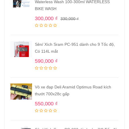
Waterless Wash 100-300ml WATERLESS
BIKE WASH
300,000
₫
330,000
₫
Sên/ Xích Sram PC-951 dành cho 9 Tốc độ,
Có 114L mắt
590,000
₫
Vỏ xe đạp Deli Aramid Optimus Road kích
thướt 700x28c gấp
550,000
₫