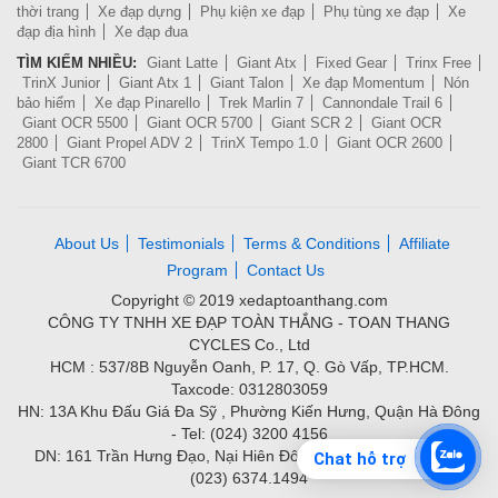
thời trang
Xe đạp dựng
Phụ kiện xe đạp
Phụ tùng xe đạp
Xe
đạp địa hình
Xe đạp đua
TÌM KIẾM NHIỀU:
Giant Latte
Giant Atx
Fixed Gear
Trinx Free
TrinX Junior
Giant Atx 1
Giant Talon
Xe đạp Momentum
Nón
bảo hiểm
Xe đạp Pinarello
Trek Marlin 7
Cannondale Trail 6
Giant OCR 5500
Giant OCR 5700
Giant SCR 2
Giant OCR
2800
Giant Propel ADV 2
TrinX Tempo 1.0
Giant OCR 2600
Giant TCR 6700
About Us
Testimonials
Terms & Conditions
Affiliate
Program
Contact Us
Copyright © 2019 xedaptoanthang.com
CÔNG TY TNHH XE ĐẠP TOÀN THẮNG - TOAN THANG
CYCLES Co., Ltd
HCM : 537/8B Nguyễn Oanh, P. 17, Q. Gò Vấp, TP.HCM.
Taxcode: 0312803059
HN: 13A Khu Đấu Giá Đa Sỹ , Phường Kiến Hưng, Quận Hà Đông
- Tel: (024) 3200 4156
DN: 161 Trần Hưng Đạo, Nại Hiên Đông, Quận Sơn Trà - Tel:
Chat hỗ trợ
(023) 6374.1494