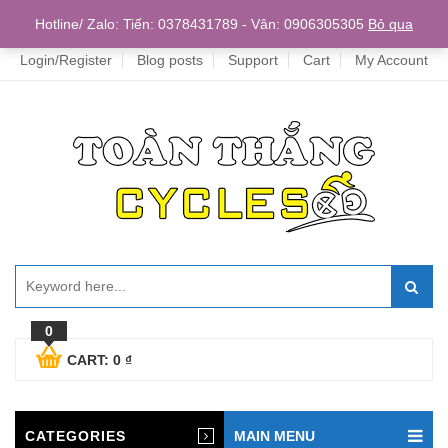
Home
Hotline/ Zalo: Tiến: 0378431789 - Vân: 0906305305
Bỏ qua
Login/Register
Blog posts
Support
Cart
My Account
0
CART:
0
₫
CATEGORIES
MAIN MENU