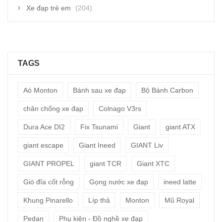
Xe đạp trẻ em
(204)
TAGS
Aó Monton
Bánh sau xe đạp
Bộ Bánh Carbon
chân chống xe đạp
Colnago V3rs
Dura Ace DI2
Fix Tsunami
Giant
giant ATX
giant escape
Giant Ineed
GIANT Liv
GIANT PROPEL
giant TCR
Giant XTC
Giò đĩa cốt rỗng
Gọng nước xe đạp
ineed latte
Khung Pinarello
Líp thả
Monton
Mũ Royal
Pedan
Phụ kiện - Đồ nghề xe đạp