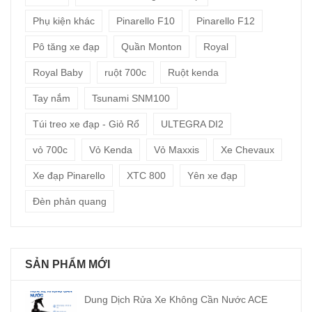
Phụ kiện khác
Pinarello F10
Pinarello F12
Pô tăng xe đạp
Quần Monton
Royal
Royal Baby
ruột 700c
Ruột kenda
Tay nắm
Tsunami SNM100
Túi treo xe đạp - Giỏ Rổ
ULTEGRA DI2
vỏ 700c
Vỏ Kenda
Vỏ Maxxis
Xe Chevaux
Xe đạp Pinarello
XTC 800
Yên xe đạp
Đèn phản quang
SẢN PHẨM MỚI
Dung Dịch Rửa Xe Không Cần Nước ACE