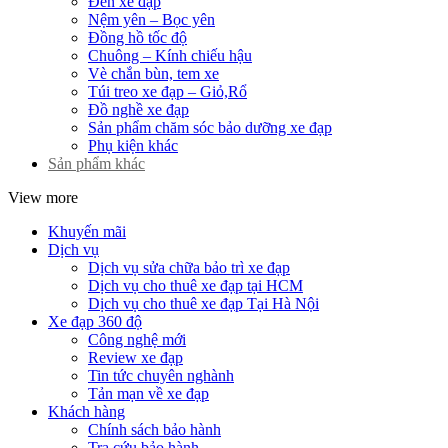
Đèn xe đạp
Nệm yên – Bọc yên
Đồng hồ tốc độ
Chuông – Kính chiếu hậu
Vè chắn bùn, tem xe
Túi treo xe đạp – Giỏ,Rổ
Đồ nghề xe đạp
Sản phẩm chăm sóc bảo dưỡng xe đạp
Phụ kiện khác
Sản phẩm khác
View more
Khuyến mãi
Dịch vụ
Dịch vụ sửa chữa bảo trì xe đạp
Dịch vụ cho thuê xe đạp tại HCM
Dịch vụ cho thuê xe đạp Tại Hà Nội
Xe đạp 360 độ
Công nghệ mới
Review xe đạp
Tin tức chuyên nghành
Tản mạn về xe đạp
Khách hàng
Chính sách bảo hành
Tra cứu bảo hành