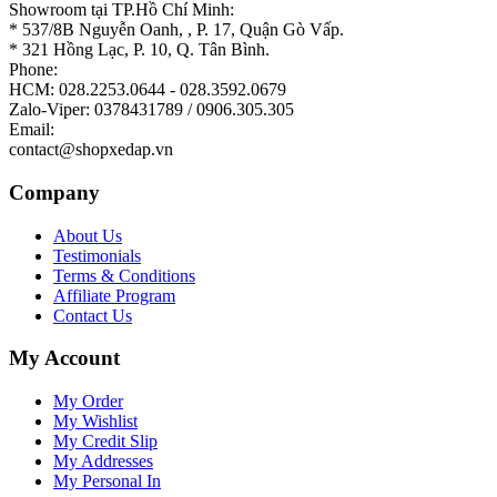
Showroom tại TP.Hồ Chí Minh:
* 537/8B Nguyễn Oanh, , P. 17, Quận Gò Vấp.
* 321 Hồng Lạc, P. 10, Q. Tân Bình.
Phone:
HCM: 028.2253.0644 - 028.3592.0679
Zalo-Viper: 0378431789 / 0906.305.305
Email:
contact@shopxedap.vn
Company
About Us
Testimonials
Terms & Conditions
Affiliate Program
Contact Us
My Account
My Order
My Wishlist
My Credit Slip
My Addresses
My Personal In