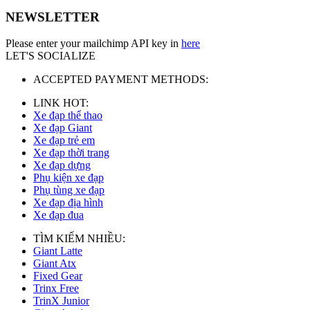
NEWSLETTER
Please enter your mailchimp API key in
here
LET'S SOCIALIZE
ACCEPTED PAYMENT METHODS:
LINK HOT:
Xe đạp thể thao
Xe đạp Giant
Xe đạp trẻ em
Xe đạp thời trang
Xe đạp dựng
Phụ kiện xe đạp
Phụ tùng xe đạp
Xe đạp địa hình
Xe đạp đua
TÌM KIẾM NHIỀU:
Giant Latte
Giant Atx
Fixed Gear
Trinx Free
TrinX Junior