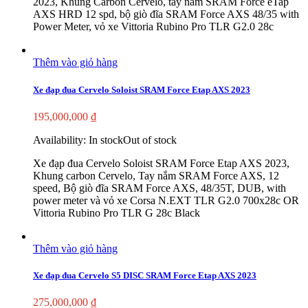
2023, Khung Carbon Cervelo, tay nắm SRAM Force eTap
AXS HRD 12 spd, bộ giò đĩa SRAM Force AXS 48/35 with
Power Meter, vỏ xe Vittoria Rubino Pro TLR G2.0 28c
Thêm vào giỏ hàng
Xe đạp đua Cervelo Soloist SRAM Force Etap AXS 2023
195,000,000
₫
Availability:
In stock
Out of stock
Xe đạp đua Cervelo Soloist SRAM Force Etap AXS 2023,
Khung carbon Cervelo, Tay nắm SRAM Force AXS, 12
speed, Bộ giò đĩa SRAM Force AXS, 48/35T, DUB, with
power meter và vỏ xe Corsa N.EXT TLR G2.0 700x28c OR
Vittoria Rubino Pro TLR G 28c Black
Thêm vào giỏ hàng
Xe đạp đua Cervelo S5 DISC SRAM Force Etap AXS 2023
275,000,000
₫