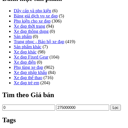
Dây cáp và phụ kiện
(6)
Bảng giá dịch vụ xe đạp
(5)
Phụ kiện cho xe đạp
(306)
Xe đạp thời trang
(94)
Xe đạp thông dụng
(0)
Sản phẩm
(0)
Trang phục - Bảo hộ xe đạp
(419)
Sản phẩm khác
(7)
Xe đạp khác
(98)
Xe đạp Fixed Gear
(104)
Xe đạp điện
(0)
Phụ tùng xe đạp
(902)
Xe đạp nhập khẩu
(84)
Xe đạp thể thao
(716)
Xe đạp trẻ em
(204)
Tìm theo Giá bán
Giá
Giá
Lọc
thấp
cao
nhất
nhất
Tags