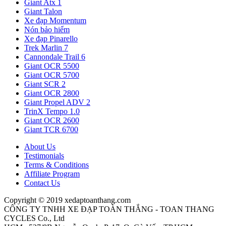
Giant Atx 1
Giant Talon
Xe đạp Momentum
Nón bảo hiểm
Xe đạp Pinarello
Trek Marlin 7
Cannondale Trail 6
Giant OCR 5500
Giant OCR 5700
Giant SCR 2
Giant OCR 2800
Giant Propel ADV 2
TrinX Tempo 1.0
Giant OCR 2600
Giant TCR 6700
About Us
Testimonials
Terms & Conditions
Affiliate Program
Contact Us
Copyright © 2019 xedaptoanthang.com
CÔNG TY TNHH XE ĐẠP TOÀN THẮNG - TOAN THANG
CYCLES Co., Ltd