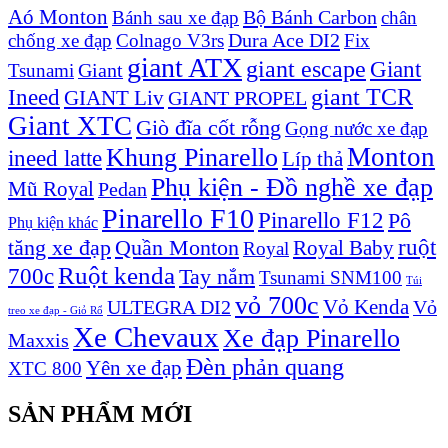
Aó Monton
Bộ Bánh Carbon
Bánh sau xe đạp
chân
Dura Ace DI2
chống xe đạp
Colnago V3rs
Fix
giant ATX
giant escape
Giant
Giant
Tsunami
Ineed
giant TCR
GIANT Liv
GIANT PROPEL
Giant XTC
Giò đĩa cốt rỗng
Gọng nước xe đạp
Monton
Khung Pinarello
ineed latte
Líp thả
Phụ kiện - Đồ nghề xe đạp
Mũ Royal
Pedan
Pinarello F10
Pinarello F12
Pô
Phụ kiện khác
ruột
tăng xe đạp
Quần Monton
Royal Baby
Royal
Ruột kenda
700c
Tay nắm
Tsunami SNM100
Túi
vỏ 700c
Vỏ Kenda
ULTEGRA DI2
Vỏ
treo xe đạp - Giỏ Rổ
Xe Chevaux
Xe đạp Pinarello
Maxxis
Đèn phản quang
Yên xe đạp
XTC 800
SẢN PHẨM MỚI