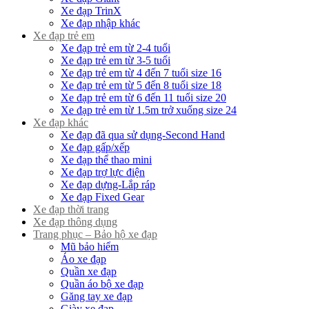
Xe đạp TrinX
Xe đạp nhập khác
Xe đạp trẻ em
Xe đạp trẻ em từ 2-4 tuổi
Xe đạp trẻ em từ 3-5 tuổi
Xe đạp trẻ em từ 4 đến 7 tuổi size 16
Xe đạp trẻ em từ 5 đến 8 tuổi size 18
Xe đạp trẻ em từ 6 đến 11 tuổi size 20
Xe đạp trẻ em từ 1.5m trở xuống size 24
Xe đạp khác
Xe đạp đã qua sử dụng-Second Hand
Xe đạp gấp/xếp
Xe đạp thể thao mini
Xe đạp trợ lực điện
Xe đạp dựng-Lắp ráp
Xe đạp Fixed Gear
Xe đạp thời trang
Xe đạp thông dụng
Trang phục – Bảo hộ xe đạp
Mũ bảo hiểm
Áo xe đạp
Quần xe đạp
Quần áo bộ xe đạp
Găng tay xe đạp
Giày xe đạp