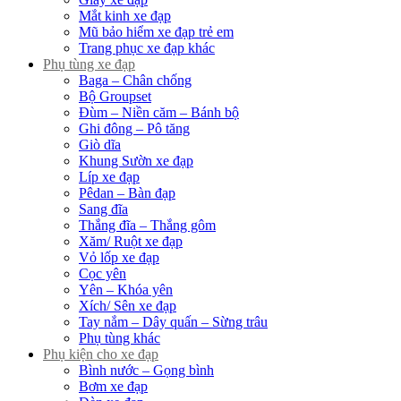
Mắt kinh xe đạp
Mũ bảo hiểm xe đạp trẻ em
Trang phục xe đạp khác
Phụ tùng xe đạp
Baga – Chân chống
Bộ Groupset
Đùm – Niền căm – Bánh bộ
Ghi đông – Pô tăng
Giò dĩa
Khung Sườn xe đạp
Líp xe đạp
Pêdan – Bàn đạp
Sang đĩa
Thắng đĩa – Thắng gôm
Xăm/ Ruột xe đạp
Vỏ lốp xe đạp
Cọc yên
Yên – Khóa yên
Xích/ Sên xe đạp
Tay nắm – Dây quấn – Sừng trâu
Phụ tùng khác
Phụ kiện cho xe đạp
Bình nước – Gọng bình
Bơm xe đạp