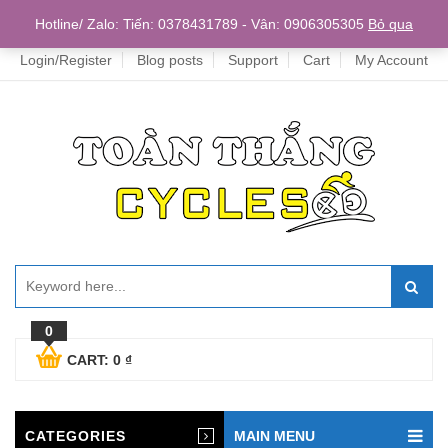
Home
Hotline/ Zalo: Tiến: 0378431789 - Vân: 0906305305
Bỏ qua
Login/Register
Blog posts
Support
Cart
My Account
0
CART:
0
₫
CATEGORIES
MAIN MENU