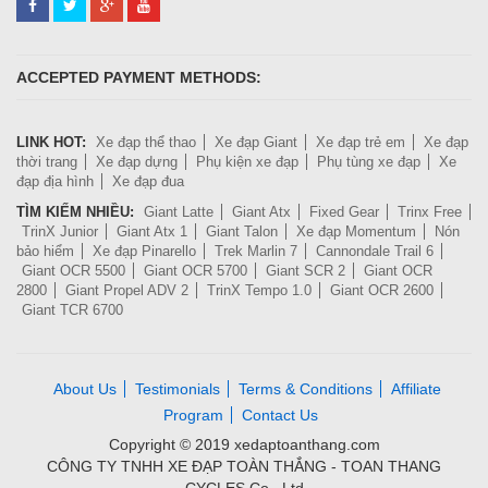
ACCEPTED PAYMENT METHODS:
LINK HOT:
Xe đạp thể thao
Xe đạp Giant
Xe đạp trẻ em
Xe đạp
thời trang
Xe đạp dựng
Phụ kiện xe đạp
Phụ tùng xe đạp
Xe
đạp địa hình
Xe đạp đua
TÌM KIẾM NHIỀU:
Giant Latte
Giant Atx
Fixed Gear
Trinx Free
TrinX Junior
Giant Atx 1
Giant Talon
Xe đạp Momentum
Nón
bảo hiểm
Xe đạp Pinarello
Trek Marlin 7
Cannondale Trail 6
Giant OCR 5500
Giant OCR 5700
Giant SCR 2
Giant OCR
2800
Giant Propel ADV 2
TrinX Tempo 1.0
Giant OCR 2600
Giant TCR 6700
About Us
Testimonials
Terms & Conditions
Affiliate
Program
Contact Us
Copyright © 2019 xedaptoanthang.com
CÔNG TY TNHH XE ĐẠP TOÀN THẮNG - TOAN THANG