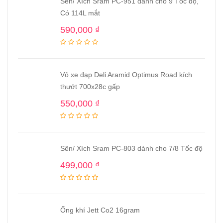
Sên/ Xích Sram PC-951 dành cho 9 Tốc độ,
Có 114L mắt
590,000
₫
Vỏ xe đạp Deli Aramid Optimus Road kích
thướt 700x28c gấp
550,000
₫
Sên/ Xích Sram PC-803 dành cho 7/8 Tốc độ
499,000
₫
Ống khí Jett Co2 16gram