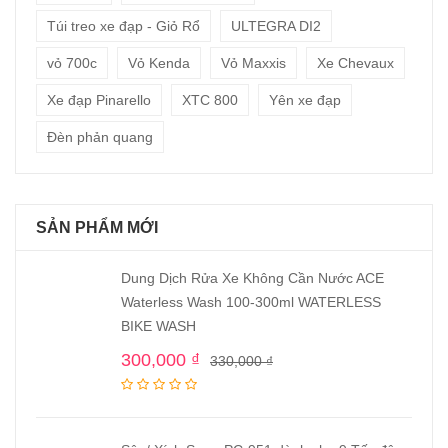
Túi treo xe đạp - Giỏ Rổ
ULTEGRA DI2
vỏ 700c
Vỏ Kenda
Vỏ Maxxis
Xe Chevaux
Xe đạp Pinarello
XTC 800
Yên xe đạp
Đèn phản quang
SẢN PHẨM MỚI
Dung Dịch Rửa Xe Không Cần Nước ACE
Waterless Wash 100-300ml WATERLESS
BIKE WASH
300,000
₫
330,000
₫