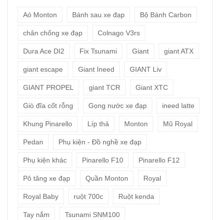
Aó Monton
Bánh sau xe đạp
Bộ Bánh Carbon
chân chống xe đạp
Colnago V3rs
Dura Ace DI2
Fix Tsunami
Giant
giant ATX
giant escape
Giant Ineed
GIANT Liv
GIANT PROPEL
giant TCR
Giant XTC
Giò đĩa cốt rỗng
Gọng nước xe đạp
ineed latte
Khung Pinarello
Líp thả
Monton
Mũ Royal
Pedan
Phụ kiện - Đồ nghề xe đạp
Phụ kiện khác
Pinarello F10
Pinarello F12
Pô tăng xe đạp
Quần Monton
Royal
Royal Baby
ruột 700c
Ruột kenda
Tay nắm
Tsunami SNM100