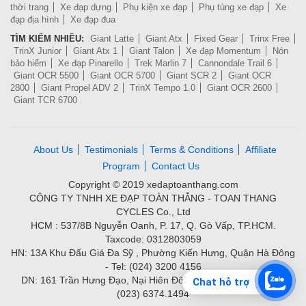
thời trang
Xe đạp dựng
Phụ kiện xe đạp
Phụ tùng xe đạp
Xe
đạp địa hình
Xe đạp đua
TÌM KIẾM NHIỀU:
Giant Latte
Giant Atx
Fixed Gear
Trinx Free
TrinX Junior
Giant Atx 1
Giant Talon
Xe đạp Momentum
Nón
bảo hiểm
Xe đạp Pinarello
Trek Marlin 7
Cannondale Trail 6
Giant OCR 5500
Giant OCR 5700
Giant SCR 2
Giant OCR
2800
Giant Propel ADV 2
TrinX Tempo 1.0
Giant OCR 2600
Giant TCR 6700
About Us
Testimonials
Terms & Conditions
Affiliate
Program
Contact Us
Copyright © 2019 xedaptoanthang.com
CÔNG TY TNHH XE ĐẠP TOÀN THẮNG - TOAN THANG
CYCLES Co., Ltd
HCM : 537/8B Nguyễn Oanh, P. 17, Q. Gò Vấp, TP.HCM.
Taxcode: 0312803059
HN: 13A Khu Đấu Giá Đa Sỹ , Phường Kiến Hưng, Quận Hà Đông
- Tel: (024) 3200 4156
DN: 161 Trần Hưng Đạo, Nại Hiên Đông, Quận Sơn Trà - Tel:
Chat hỗ trợ
(023) 6374.1494