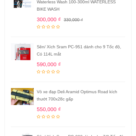
Waterless Wash 100-300ml WATERLESS
BIKE WASH
300,000
₫
330,000
₫
Sên/ Xích Sram PC-951 dành cho 9 Tốc độ,
Có 114L mắt
590,000
₫
Vỏ xe đạp Deli Aramid Optimus Road kích
thướt 700x28c gấp
550,000
₫