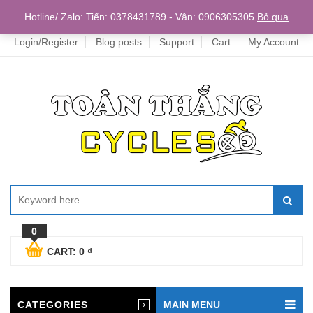
Home
Hotline/ Zalo: Tiến: 0378431789 - Vân: 0906305305
Bỏ qua
Login/Register
Blog posts
Support
Cart
My Account
0
CART:
0
₫
CATEGORIES
MAIN MENU