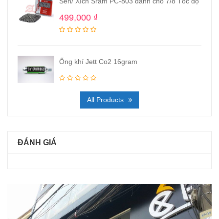
Sên/ Xích Sram PC-803 dành cho 7/8 Tốc độ
499,000
₫
Ống khí Jett Co2 16gram
All Products
ĐÁNH GIÁ