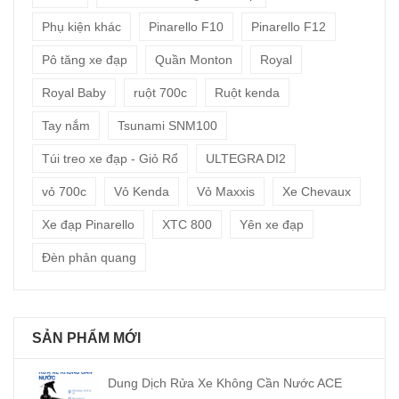
Phụ kiện khác
Pinarello F10
Pinarello F12
Pô tăng xe đạp
Quần Monton
Royal
Royal Baby
ruột 700c
Ruột kenda
Tay nắm
Tsunami SNM100
Túi treo xe đạp - Giỏ Rổ
ULTEGRA DI2
vỏ 700c
Vỏ Kenda
Vỏ Maxxis
Xe Chevaux
Xe đạp Pinarello
XTC 800
Yên xe đạp
Đèn phản quang
SẢN PHẨM MỚI
Dung Dịch Rửa Xe Không Cần Nước ACE