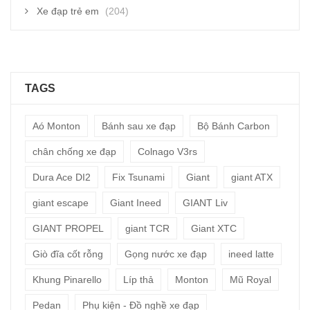
Xe đạp trẻ em
(204)
TAGS
Aó Monton
Bánh sau xe đạp
Bộ Bánh Carbon
chân chống xe đạp
Colnago V3rs
Dura Ace DI2
Fix Tsunami
Giant
giant ATX
giant escape
Giant Ineed
GIANT Liv
GIANT PROPEL
giant TCR
Giant XTC
Giò đĩa cốt rỗng
Gọng nước xe đạp
ineed latte
Khung Pinarello
Líp thả
Monton
Mũ Royal
Pedan
Phụ kiện - Đồ nghề xe đạp