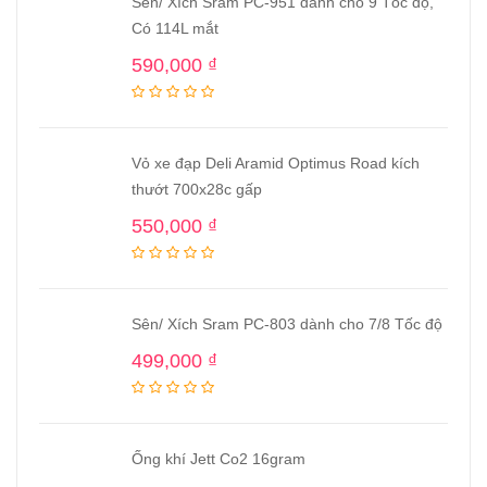
Sên/ Xích Sram PC-951 dành cho 9 Tốc độ,
Có 114L mắt
590,000
₫
Vỏ xe đạp Deli Aramid Optimus Road kích
thướt 700x28c gấp
550,000
₫
Sên/ Xích Sram PC-803 dành cho 7/8 Tốc độ
499,000
₫
Ống khí Jett Co2 16gram