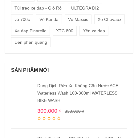
Túi treo xe đạp - Giỏ Rổ
ULTEGRA DI2
vỏ 700c
Vỏ Kenda
Vỏ Maxxis
Xe Chevaux
Xe đạp Pinarello
XTC 800
Yên xe đạp
Đèn phản quang
SẢN PHẨM MỚI
Dung Dịch Rửa Xe Không Cần Nước ACE
Waterless Wash 100-300ml WATERLESS
BIKE WASH
300,000
₫
330,000
₫