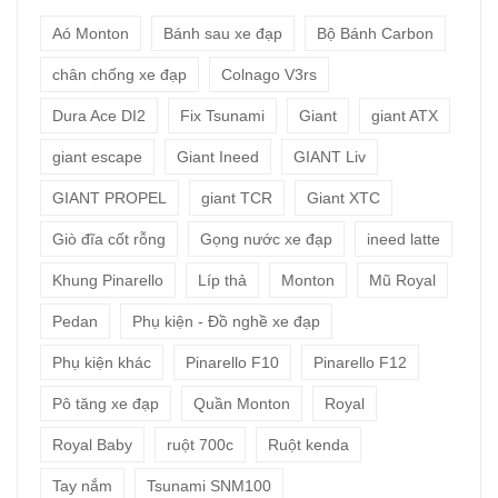
Aó Monton
Bánh sau xe đạp
Bộ Bánh Carbon
chân chống xe đạp
Colnago V3rs
Dura Ace DI2
Fix Tsunami
Giant
giant ATX
giant escape
Giant Ineed
GIANT Liv
GIANT PROPEL
giant TCR
Giant XTC
Giò đĩa cốt rỗng
Gọng nước xe đạp
ineed latte
Khung Pinarello
Líp thả
Monton
Mũ Royal
Pedan
Phụ kiện - Đồ nghề xe đạp
Phụ kiện khác
Pinarello F10
Pinarello F12
Pô tăng xe đạp
Quần Monton
Royal
Royal Baby
ruột 700c
Ruột kenda
Tay nắm
Tsunami SNM100