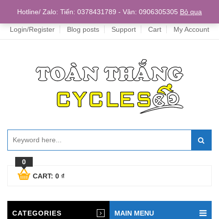
Home
Hotline/ Zalo: Tiến: 0378431789 - Vân: 0906305305
Bỏ qua
Login/Register
Blog posts
Support
Cart
My Account
0
CART:
0
₫
CATEGORIES
MAIN MENU