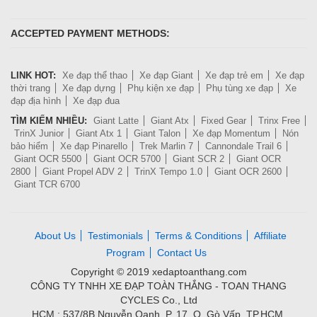
ACCEPTED PAYMENT METHODS:
LINK HOT:
Xe đạp thể thao
Xe đạp Giant
Xe đạp trẻ em
Xe đạp
thời trang
Xe đạp dựng
Phụ kiện xe đạp
Phụ tùng xe đạp
Xe
đạp địa hình
Xe đạp đua
TÌM KIẾM NHIỀU:
Giant Latte
Giant Atx
Fixed Gear
Trinx Free
TrinX Junior
Giant Atx 1
Giant Talon
Xe đạp Momentum
Nón
bảo hiểm
Xe đạp Pinarello
Trek Marlin 7
Cannondale Trail 6
Giant OCR 5500
Giant OCR 5700
Giant SCR 2
Giant OCR
2800
Giant Propel ADV 2
TrinX Tempo 1.0
Giant OCR 2600
Giant TCR 6700
About Us
Testimonials
Terms & Conditions
Affiliate
Program
Contact Us
Copyright © 2019 xedaptoanthang.com
CÔNG TY TNHH XE ĐẠP TOÀN THẮNG - TOAN THANG
CYCLES Co., Ltd
HCM : 537/8B Nguyễn Oanh, P. 17, Q. Gò Vấp, TP.HCM.