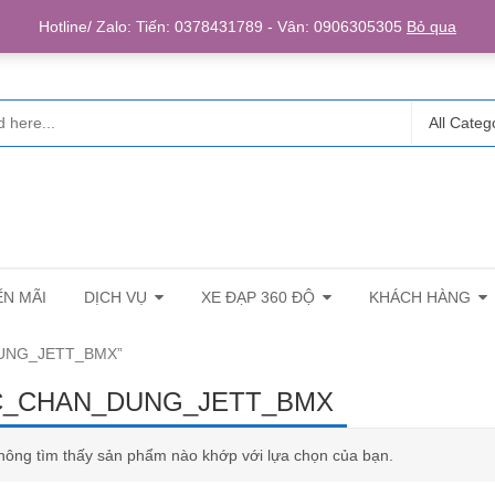
Login/R
Hotline/ Zalo: Tiến: 0378431789 - Vân: 0906305305
Bỏ qua
All Categ
N MÃI
DỊCH VỤ
XE ĐẠP 360 ĐỘ
KHÁCH HÀNG
DUNG_JETT_BMX”
_CHAN_DUNG_JETT_BMX
hông tìm thấy sản phẩm nào khớp với lựa chọn của bạn.