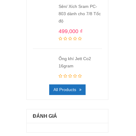
Sên/ Xích Sram PC-
803 dành cho 7/8 Tốc
độ
499,000
₫
Ống khí Jett Co2
16gram
All Products
ĐÁNH GIÁ