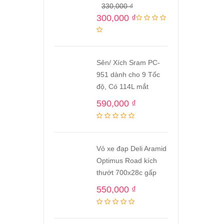
330,000
₫
300,000
₫
Sên/ Xích Sram PC-
951 dành cho 9 Tốc
độ, Có 114L mắt
590,000
₫
Vỏ xe đạp Deli Aramid
Optimus Road kích
thướt 700x28c gấp
550,000
₫