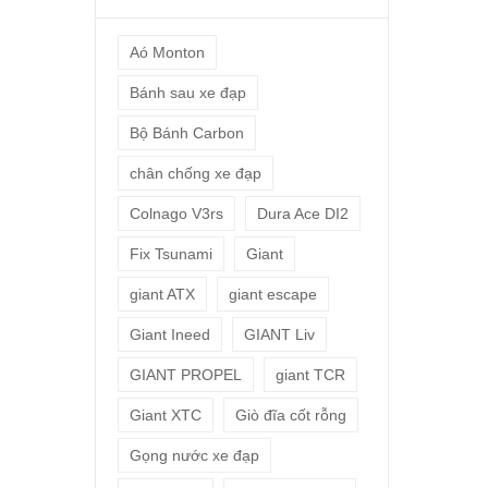
Aó Monton
Bánh sau xe đạp
Bộ Bánh Carbon
chân chống xe đạp
Colnago V3rs
Dura Ace DI2
Fix Tsunami
Giant
giant ATX
giant escape
Giant Ineed
GIANT Liv
GIANT PROPEL
giant TCR
Giant XTC
Giò đĩa cốt rỗng
Gọng nước xe đạp