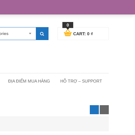
egister
Blog posts
Support
Cart
My Account
0
ories
CART:
0
₫
ĐỊA ĐIỂM MUA HÀNG
HỖ TRỢ – SUPPORT