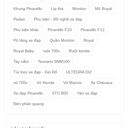
Khung Pinarello
Líp thả
Monton
Mũ Royal
Pedan
Phụ kiện - Đồ nghề xe đạp
Phụ kiện khác
Pinarello F10
Pinarello F12
Pô tăng xe đạp
Quần Monton
Royal
Royal Baby
ruột 700c
Ruột kenda
Tay nắm
Tsunami SNM100
Túi treo xe đạp - Giỏ Rổ
ULTEGRA DI2
vỏ 700c
Vỏ Kenda
Vỏ Maxxis
Xe Chevaux
Xe đạp Pinarello
XTC 800
Yên xe đạp
Đèn phản quang