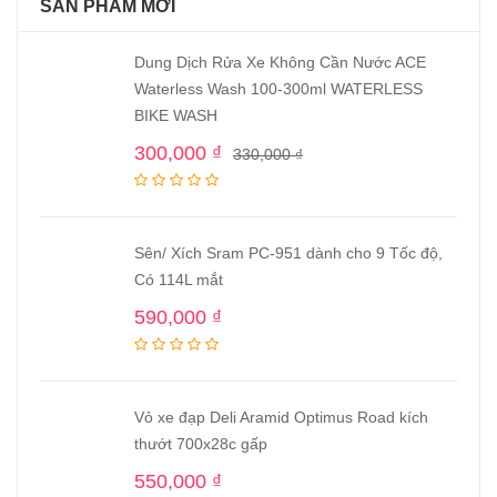
SẢN PHẨM MỚI
Dung Dịch Rửa Xe Không Cần Nước ACE
Waterless Wash 100-300ml WATERLESS
BIKE WASH
300,000
₫
330,000
₫
Sên/ Xích Sram PC-951 dành cho 9 Tốc độ,
Có 114L mắt
590,000
₫
Vỏ xe đạp Deli Aramid Optimus Road kích
thướt 700x28c gấp
550,000
₫