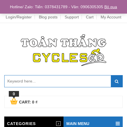
Home
Hotline/ Zalo: Tiến: 0378431789 - Vân: 0906305305
Bỏ qua
Login/Register
Blog posts
Support
Cart
My Account
0
CART:
0
₫
CATEGORIES
MAIN MENU