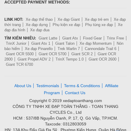
ACCEPTED PAYMENT METHODS:
LINK HOT:
Xe đạp thể thao
Xe đạp Giant
Xe đạp trẻ em
Xe đạp
thời trang
Xe đạp dựng
Phụ kiện xe đạp
Phụ tùng xe đạp
Xe
đạp địa hình
Xe đạp đua
TÌM KIẾM NHIỀU:
Giant Latte
Giant Atx
Fixed Gear
Trinx Free
TrinX Junior
Giant Atx 1
Giant Talon
Xe đạp Momentum
Nón
bảo hiểm
Xe đạp Pinarello
Trek Marlin 7
Cannondale Trail 6
Giant OCR 5500
Giant OCR 5700
Giant SCR 2
Giant OCR
2800
Giant Propel ADV 2
TrinX Tempo 1.0
Giant OCR 2600
Giant TCR 6700
About Us
Testimonials
Terms & Conditions
Affiliate
Program
Contact Us
Copyright © 2019 xedaptoanthang.com
CÔNG TY TNHH XE ĐẠP TOÀN THẮNG - TOAN THANG
CYCLES Co., Ltd
HCM : 537/8B Nguyễn Oanh, P. 17, Q. Gò Vấp, TP.HCM.
Taxcode: 0312803059
HN: 13A Khu Đấu Giá Đa Sỹ , Phường Kiến Hưng, Quận Hà Đông