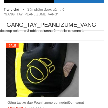
Trang chủ
Sản phẩm được gắn thẻ
“GANG_TAY_PEANLIZUME_VANG”
GANG_TAY_PEANLIZUME_VANG
desktop-columns-3 tablet-columns-2 mobile-columns-1
SALE
Găng tay xe đạp Peanl Izume cụt ngón(Đen vàng)