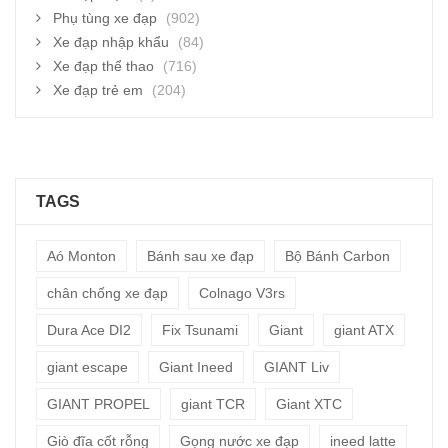
Phụ tùng xe đạp
(902)
Xe đạp nhập khẩu
(84)
Xe đạp thể thao
(716)
Xe đạp trẻ em
(204)
TAGS
Aó Monton
Bánh sau xe đạp
Bộ Bánh Carbon
chân chống xe đạp
Colnago V3rs
Dura Ace DI2
Fix Tsunami
Giant
giant ATX
giant escape
Giant Ineed
GIANT Liv
GIANT PROPEL
giant TCR
Giant XTC
Giò đĩa cốt rỗng
Gọng nước xe đạp
ineed latte