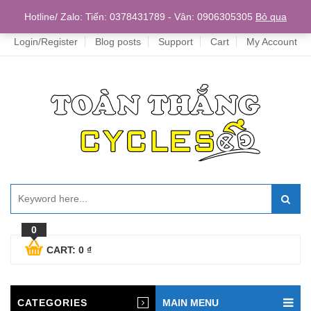
Home
Hotline/ Zalo: Tiến: 0378431789 - Vân: 0906305305
Bỏ qua
Login/Register
Blog posts
Support
Cart
My Account
0
CART:
0
₫
CATEGORIES
MAIN MENU