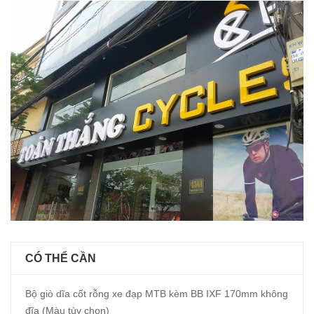
CÓ THỂ CẦN
Bộ giò dĩa cốt rỗng xe đạp MTB kèm BB IXF 170mm không
đĩa (Màu tùy chọn)