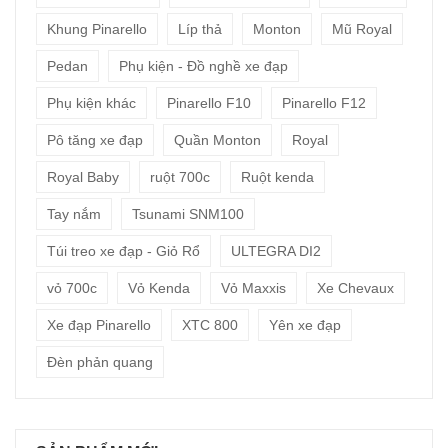
Khung Pinarello
Líp thả
Monton
Mũ Royal
Pedan
Phụ kiện - Đồ nghề xe đạp
Phụ kiện khác
Pinarello F10
Pinarello F12
Pô tăng xe đạp
Quần Monton
Royal
Royal Baby
ruột 700c
Ruột kenda
Tay nắm
Tsunami SNM100
Túi treo xe đạp - Giỏ Rổ
ULTEGRA DI2
vỏ 700c
Vỏ Kenda
Vỏ Maxxis
Xe Chevaux
Xe đạp Pinarello
XTC 800
Yên xe đạp
Đèn phản quang