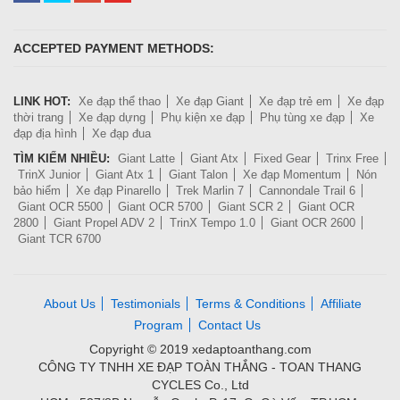
ACCEPTED PAYMENT METHODS:
LINK HOT:
Xe đạp thể thao
Xe đạp Giant
Xe đạp trẻ em
Xe đạp
thời trang
Xe đạp dựng
Phụ kiện xe đạp
Phụ tùng xe đạp
Xe
đạp địa hình
Xe đạp đua
TÌM KIẾM NHIỀU:
Giant Latte
Giant Atx
Fixed Gear
Trinx Free
TrinX Junior
Giant Atx 1
Giant Talon
Xe đạp Momentum
Nón
bảo hiểm
Xe đạp Pinarello
Trek Marlin 7
Cannondale Trail 6
Giant OCR 5500
Giant OCR 5700
Giant SCR 2
Giant OCR
2800
Giant Propel ADV 2
TrinX Tempo 1.0
Giant OCR 2600
Giant TCR 6700
About Us
Testimonials
Terms & Conditions
Affiliate
Program
Contact Us
Copyright © 2019 xedaptoanthang.com
CÔNG TY TNHH XE ĐẠP TOÀN THẮNG - TOAN THANG
CYCLES Co., Ltd