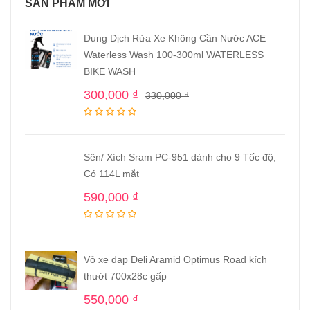
SẢN PHẨM MỚI
Dung Dịch Rửa Xe Không Cần Nước ACE
Waterless Wash 100-300ml WATERLESS
BIKE WASH
300,000
₫
330,000
₫
Sên/ Xích Sram PC-951 dành cho 9 Tốc độ,
Có 114L mắt
590,000
₫
Vỏ xe đạp Deli Aramid Optimus Road kích
thướt 700x28c gấp
550,000
₫