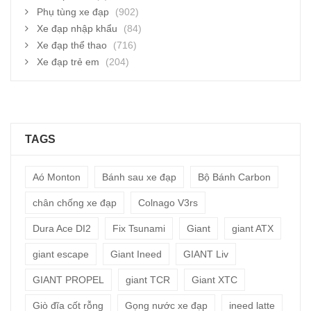
Phụ tùng xe đạp
(902)
Xe đạp nhập khẩu
(84)
Xe đạp thể thao
(716)
Xe đạp trẻ em
(204)
TAGS
Aó Monton
Bánh sau xe đạp
Bộ Bánh Carbon
chân chống xe đạp
Colnago V3rs
Dura Ace DI2
Fix Tsunami
Giant
giant ATX
giant escape
Giant Ineed
GIANT Liv
GIANT PROPEL
giant TCR
Giant XTC
Giò đĩa cốt rỗng
Gọng nước xe đạp
ineed latte