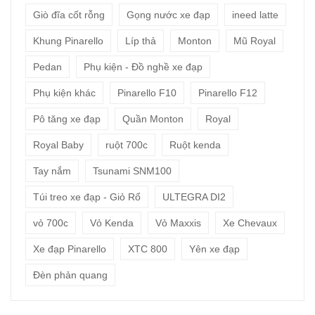
Giò đĩa cốt rỗng
Gọng nước xe đạp
ineed latte
Khung Pinarello
Líp thả
Monton
Mũ Royal
Pedan
Phụ kiện - Đồ nghề xe đạp
Phụ kiện khác
Pinarello F10
Pinarello F12
Pô tăng xe đạp
Quần Monton
Royal
Royal Baby
ruột 700c
Ruột kenda
Tay nắm
Tsunami SNM100
Túi treo xe đạp - Giỏ Rổ
ULTEGRA DI2
vỏ 700c
Vỏ Kenda
Vỏ Maxxis
Xe Chevaux
Xe đạp Pinarello
XTC 800
Yên xe đạp
Đèn phản quang