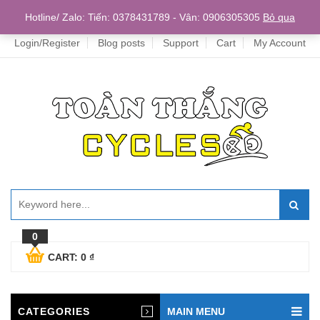
Home
Hotline/ Zalo: Tiến: 0378431789 - Vân: 0906305305
Bỏ qua
Login/Register
Blog posts
Support
Cart
My Account
0
CART:
0
₫
CATEGORIES
MAIN MENU