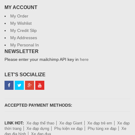
MY ACCOUNT
My Order
My Wishlist
My Credit Slip
My Addresses
My Personal In
NEWSLETTER
Please enter your mailchimp API key in
here
LET'S SOCIALIZE
ACCEPTED PAYMENT METHODS:
LINK HOT:
Xe đạp thể thao
Xe đạp Giant
Xe đạp trẻ em
Xe đạp
thời trang
Xe đạp dựng
Phụ kiện xe đạp
Phụ tùng xe đạp
Xe
đạp địa hình
Xe đạp đua