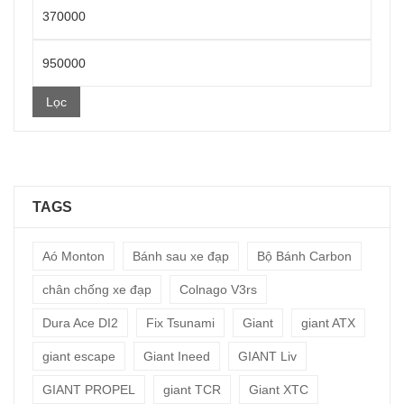
Giá
thấp
Giá
nhất
cao
Lọc
nhất
TAGS
Aó Monton
Bánh sau xe đạp
Bộ Bánh Carbon
chân chống xe đạp
Colnago V3rs
Dura Ace DI2
Fix Tsunami
Giant
giant ATX
giant escape
Giant Ineed
GIANT Liv
GIANT PROPEL
giant TCR
Giant XTC