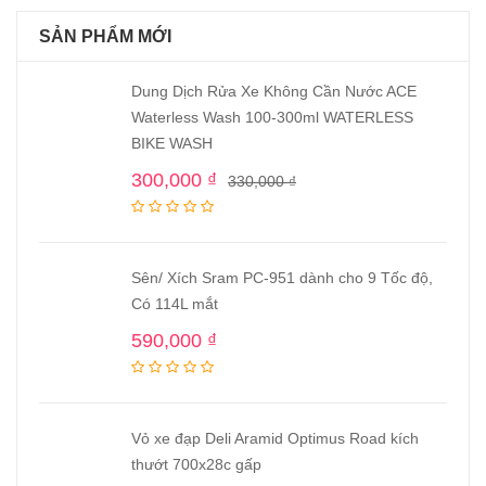
SẢN PHẨM MỚI
Dung Dịch Rửa Xe Không Cần Nước ACE
Waterless Wash 100-300ml WATERLESS
BIKE WASH
300,000
₫
330,000
₫
Sên/ Xích Sram PC-951 dành cho 9 Tốc độ,
Có 114L mắt
590,000
₫
Vỏ xe đạp Deli Aramid Optimus Road kích
thướt 700x28c gấp