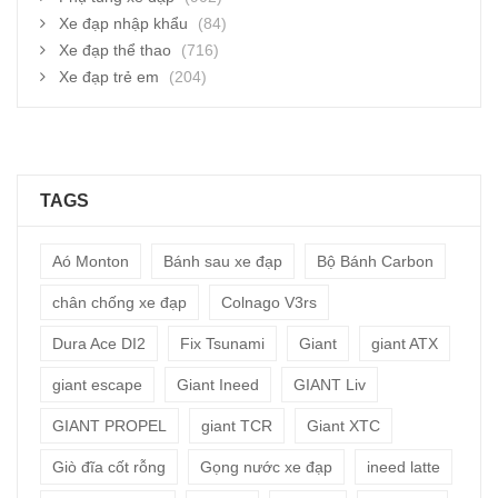
Xe đạp nhập khẩu
(84)
Xe đạp thể thao
(716)
Xe đạp trẻ em
(204)
TAGS
Aó Monton
Bánh sau xe đạp
Bộ Bánh Carbon
chân chống xe đạp
Colnago V3rs
Dura Ace DI2
Fix Tsunami
Giant
giant ATX
giant escape
Giant Ineed
GIANT Liv
GIANT PROPEL
giant TCR
Giant XTC
Giò đĩa cốt rỗng
Gọng nước xe đạp
ineed latte