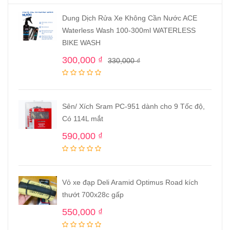
Dung Dịch Rửa Xe Không Cần Nước ACE
Waterless Wash 100-300ml WATERLESS
BIKE WASH
300,000
₫
330,000
₫
Sên/ Xích Sram PC-951 dành cho 9 Tốc độ,
Có 114L mắt
590,000
₫
Vỏ xe đạp Deli Aramid Optimus Road kích
thướt 700x28c gấp
550,000
₫