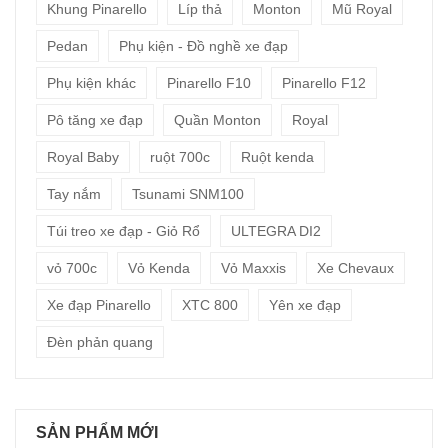
Khung Pinarello
Líp thả
Monton
Mũ Royal
Pedan
Phụ kiện - Đồ nghề xe đạp
Phụ kiện khác
Pinarello F10
Pinarello F12
Pô tăng xe đạp
Quần Monton
Royal
Royal Baby
ruột 700c
Ruột kenda
Tay nắm
Tsunami SNM100
Túi treo xe đạp - Giỏ Rổ
ULTEGRA DI2
vỏ 700c
Vỏ Kenda
Vỏ Maxxis
Xe Chevaux
Xe đạp Pinarello
XTC 800
Yên xe đạp
Đèn phản quang
SẢN PHẨM MỚI