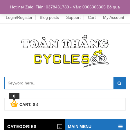
Home
Hotline/ Zalo: Tiến: 0378431789 - Vân: 0906305305
Bỏ qua
Login/Register
Blog posts
Support
Cart
My Account
0
CART:
0
₫
CATEGORIES
MAIN MENU