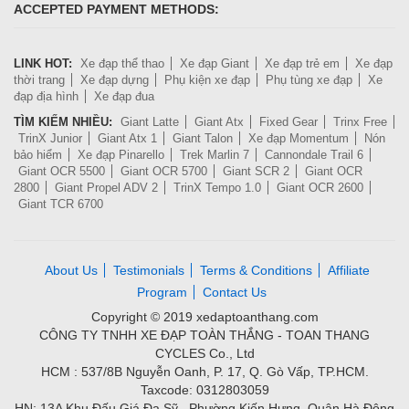
ACCEPTED PAYMENT METHODS:
LINK HOT:
Xe đạp thể thao
Xe đạp Giant
Xe đạp trẻ em
Xe đạp
thời trang
Xe đạp dựng
Phụ kiện xe đạp
Phụ tùng xe đạp
Xe
đạp địa hình
Xe đạp đua
TÌM KIẾM NHIỀU:
Giant Latte
Giant Atx
Fixed Gear
Trinx Free
TrinX Junior
Giant Atx 1
Giant Talon
Xe đạp Momentum
Nón
bảo hiểm
Xe đạp Pinarello
Trek Marlin 7
Cannondale Trail 6
Giant OCR 5500
Giant OCR 5700
Giant SCR 2
Giant OCR
2800
Giant Propel ADV 2
TrinX Tempo 1.0
Giant OCR 2600
Giant TCR 6700
About Us
Testimonials
Terms & Conditions
Affiliate
Program
Contact Us
Copyright © 2019 xedaptoanthang.com
CÔNG TY TNHH XE ĐẠP TOÀN THẮNG - TOAN THANG
CYCLES Co., Ltd
HCM : 537/8B Nguyễn Oanh, P. 17, Q. Gò Vấp, TP.HCM.
Taxcode: 0312803059
HN: 13A Khu Đấu Giá Đa Sỹ , Phường Kiến Hưng, Quận Hà Đông