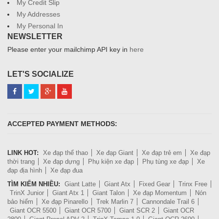
My Credit Slip
My Addresses
My Personal In
NEWSLETTER
Please enter your mailchimp API key in
here
LET'S SOCIALIZE
ACCEPTED PAYMENT METHODS:
LINK HOT:
Xe đạp thể thao
Xe đạp Giant
Xe đạp trẻ em
Xe đạp
thời trang
Xe đạp dựng
Phụ kiện xe đạp
Phụ tùng xe đạp
Xe
đạp địa hình
Xe đạp đua
TÌM KIẾM NHIỀU:
Giant Latte
Giant Atx
Fixed Gear
Trinx Free
TrinX Junior
Giant Atx 1
Giant Talon
Xe đạp Momentum
Nón
bảo hiểm
Xe đạp Pinarello
Trek Marlin 7
Cannondale Trail 6
Giant OCR 5500
Giant OCR 5700
Giant SCR 2
Giant OCR