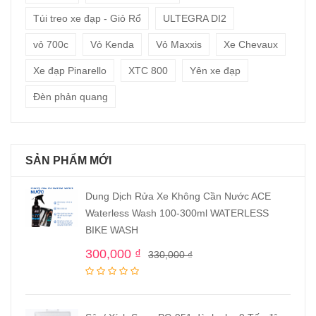
Túi treo xe đạp - Giỏ Rổ
ULTEGRA DI2
vỏ 700c
Vỏ Kenda
Vỏ Maxxis
Xe Chevaux
Xe đạp Pinarello
XTC 800
Yên xe đạp
Đèn phản quang
SẢN PHẨM MỚI
Dung Dịch Rửa Xe Không Cần Nước ACE
Waterless Wash 100-300ml WATERLESS
BIKE WASH
300,000
₫
330,000
₫