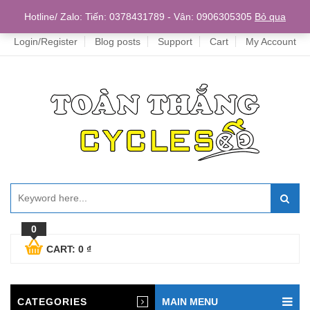
Home
Hotline/ Zalo: Tiến: 0378431789 - Vân: 0906305305
Bỏ qua
Login/Register
Blog posts
Support
Cart
My Account
0
CART:
0
₫
CATEGORIES
MAIN MENU