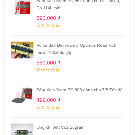
Sên/ Xích Sram PC-951 dành cho 9 Tốc độ,
Có 114L mắt
590,000
₫
Vỏ xe đạp Deli Aramid Optimus Road kích
thướt 700x28c gấp
550,000
₫
Sên/ Xích Sram PC-803 dành cho 7/8 Tốc độ
499,000
₫
Ống khí Jett Co2 16gram