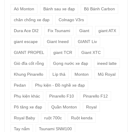
Aó Monton
Bánh sau xe đạp
Bộ Bánh Carbon
chân chống xe đạp
Colnago V3rs
Dura Ace DI2
Fix Tsunami
Giant
giant ATX
giant escape
Giant Ineed
GIANT Liv
GIANT PROPEL
giant TCR
Giant XTC
Giò đĩa cốt rỗng
Gọng nước xe đạp
ineed latte
Khung Pinarello
Líp thả
Monton
Mũ Royal
Pedan
Phụ kiện - Đồ nghề xe đạp
Phụ kiện khác
Pinarello F10
Pinarello F12
Pô tăng xe đạp
Quần Monton
Royal
Royal Baby
ruột 700c
Ruột kenda
Tay nắm
Tsunami SNM100