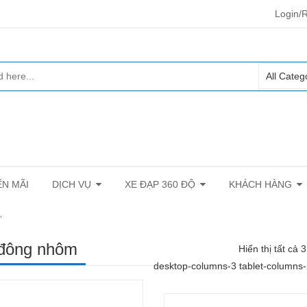
Login/R
N MÃI
DỊCH VỤ
XE ĐẠP 360 ĐỘ
KHÁCH HÀNG
”
 đông nhôm
Hiển thị tất cả 
desktop-columns-3 tablet-columns