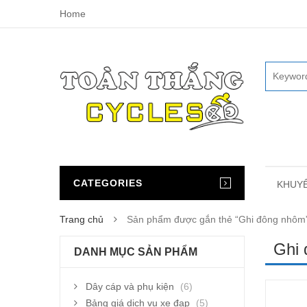
Home
CATEGORIES
KHUYẾ
Trang chủ
Sản phẩm được gắn thẻ “Ghi đông nhôm
Ghi
DANH MỤC SẢN PHẨM
Dây cáp và phụ kiện
(6)
Bảng giá dịch vụ xe đạp
(5)