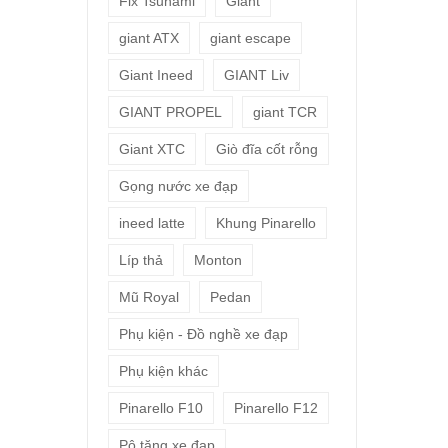
Fix Tsunami
Giant
giant ATX
giant escape
Giant Ineed
GIANT Liv
GIANT PROPEL
giant TCR
Giant XTC
Giò đĩa cốt rỗng
Gọng nước xe đạp
ineed latte
Khung Pinarello
Líp thả
Monton
Mũ Royal
Pedan
Phụ kiện - Đồ nghề xe đạp
Phụ kiện khác
Pinarello F10
Pinarello F12
Pô tăng xe đạp