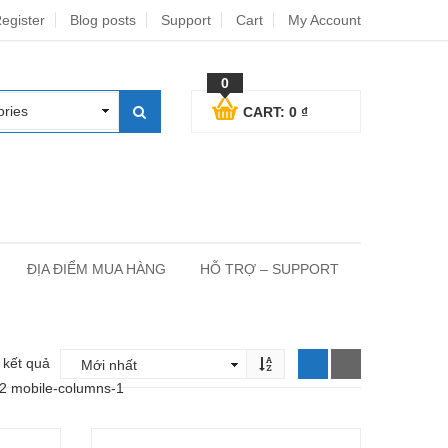
egister
Blog posts
Support
Cart
My Account
0
CART:
0
₫
ĐỊA ĐIỂM MUA HÀNG
HỖ TRỢ – SUPPORT
3 kết quả
-2 mobile-columns-1