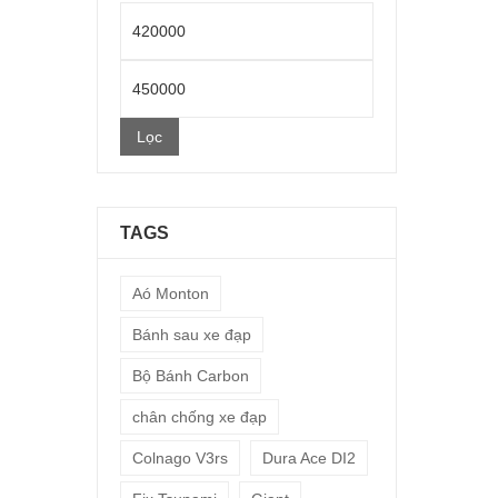
Giá
thấp
Giá
nhất
cao
Lọc
nhất
TAGS
Aó Monton
Bánh sau xe đạp
Bộ Bánh Carbon
chân chống xe đạp
Colnago V3rs
Dura Ace DI2