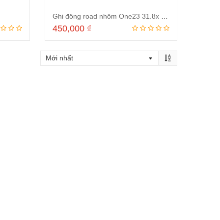
Ghi đông road nhôm One23 31.8x 420mm
450,000
₫
ng
Thêm vào giỏ hàng