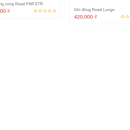
ông cong Road FMFXTR
Ghi đông Road Lunge
000
₫
420,000
₫
Thêm vào giỏ hàng
Thêm vào giỏ hà