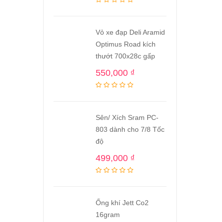
Vỏ xe đạp Deli Aramid
Optimus Road kích
thướt 700x28c gấp
550,000
₫
Sên/ Xích Sram PC-
803 dành cho 7/8 Tốc
độ
499,000
₫
Ống khí Jett Co2
16gram