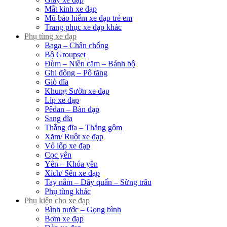
Mắt kinh xe đạp
Mũ bảo hiểm xe đạp trẻ em
Trang phục xe đạp khác
Phụ tùng xe đạp
Baga – Chân chống
Bộ Groupset
Đùm – Niền căm – Bánh bộ
Ghi đông – Pô tăng
Giò dĩa
Khung Sườn xe đạp
Líp xe đạp
Pêdan – Bàn đạp
Sang đĩa
Thắng đĩa – Thắng gôm
Xăm/ Ruột xe đạp
Vỏ lốp xe đạp
Cọc yên
Yên – Khóa yên
Xích/ Sên xe đạp
Tay nắm – Dây quấn – Sừng trâu
Phụ tùng khác
Phụ kiện cho xe đạp
Bình nước – Gọng bình
Bơm xe đạp