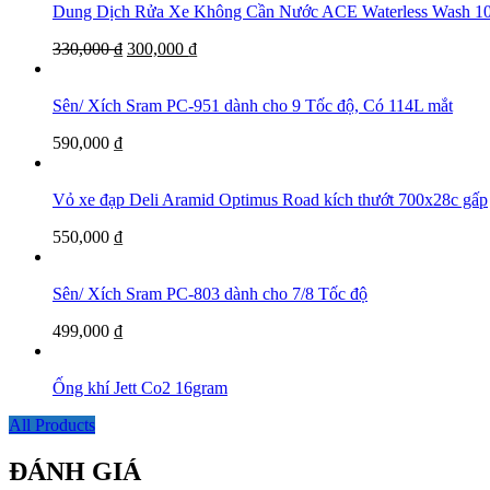
Dung Dịch Rửa Xe Không Cần Nước ACE Waterless Was
330,000
₫
300,000
₫
Sên/ Xích Sram PC-951 dành cho 9 Tốc độ, Có 114L mắt
590,000
₫
Vỏ xe đạp Deli Aramid Optimus Road kích thướt 700x28c gấp
550,000
₫
Sên/ Xích Sram PC-803 dành cho 7/8 Tốc độ
499,000
₫
Ống khí Jett Co2 16gram
All Products
ĐÁNH GIÁ