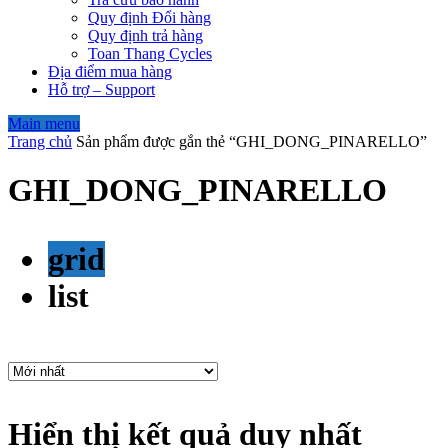
Quy định Đổi hàng
Quy định trả hàng
Toan Thang Cycles
Địa điểm mua hàng
Hỗ trợ – Support
Main menu
Trang chủ
Sản phẩm được gắn thẻ “GHI_DONG_PINARELLO”
GHI_DONG_PINARELLO
grid
list
Hiển thị kết quả duy nhất