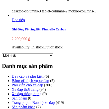
desktop-columns-3 tablet-columns-2 mobile-columns-1
Đọc tiếp
Ghi đông Pô tăng liền Pinarello Carbon
2,200,000
₫
Availability:
In stock
Out of stock
Danh mục sản phẩm
Dây cáp và phụ kiện
(6)
Bảng giá dịch vụ xe đạp
(5)
Phụ kiện cho xe đạp
(306)
Xe đạp thời trang
(94)
Xe đạp thông dụng
(0)
Sản phẩm
(0)
Trang phục - Bảo hộ xe đạp
(419)
Sản phẩm khác
(7)