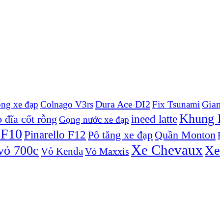
Dura Ace DI2
Gian
ống xe đạp
Colnago V3rs
Fix Tsunami
Khung P
ineed latte
 đĩa cốt rỗng
Gọng nước xe đạp
 F10
Pinarello F12
Pô tăng xe đạp
Quần Monton
Xe Chevaux
vỏ 700c
Xe
Vỏ Kenda
Vỏ Maxxis