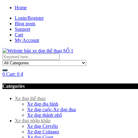
Home
Login/Register
Blog posts
Support
Cart
My Account
0
Cart:
0
₫
Categories
Xe đạp thể thao
Xe đạp địa hình
Xe đạp cuộc-Xe đạp đua
Xe đạp thành phố
Xe đạp nhập khẩu
Xe đạp Cervélo
Xe đạp Colnago
Xe đạp Giant