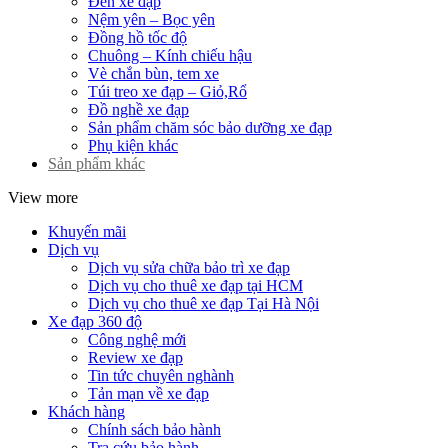
Đèn xe đạp
Nệm yên – Bọc yên
Đồng hồ tốc độ
Chuông – Kính chiếu hậu
Vè chắn bùn, tem xe
Túi treo xe đạp – Giỏ,Rổ
Đồ nghề xe đạp
Sản phẩm chăm sóc bảo dưỡng xe đạp
Phụ kiện khác
Sản phẩm khác
View more
Khuyến mãi
Dịch vụ
Dịch vụ sửa chữa bảo trì xe đạp
Dịch vụ cho thuê xe đạp tại HCM
Dịch vụ cho thuê xe đạp Tại Hà Nội
Xe đạp 360 độ
Công nghệ mới
Review xe đạp
Tin tức chuyên nghành
Tản mạn về xe đạp
Khách hàng
Chính sách bảo hành
Tra cứu bảo hành