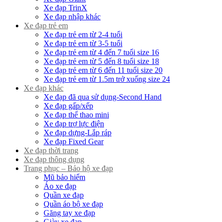
Xe đạp TrinX
Xe đạp nhập khác
Xe đạp trẻ em
Xe đạp trẻ em từ 2-4 tuổi
Xe đạp trẻ em từ 3-5 tuổi
Xe đạp trẻ em từ 4 đến 7 tuổi size 16
Xe đạp trẻ em từ 5 đến 8 tuổi size 18
Xe đạp trẻ em từ 6 đến 11 tuổi size 20
Xe đạp trẻ em từ 1.5m trở xuống size 24
Xe đạp khác
Xe đạp đã qua sử dụng-Second Hand
Xe đạp gấp/xếp
Xe đạp thể thao mini
Xe đạp trợ lực điện
Xe đạp dựng-Lắp ráp
Xe đạp Fixed Gear
Xe đạp thời trang
Xe đạp thông dụng
Trang phục – Bảo hộ xe đạp
Mũ bảo hiểm
Áo xe đạp
Quần xe đạp
Quần áo bộ xe đạp
Găng tay xe đạp
Giày xe đạp