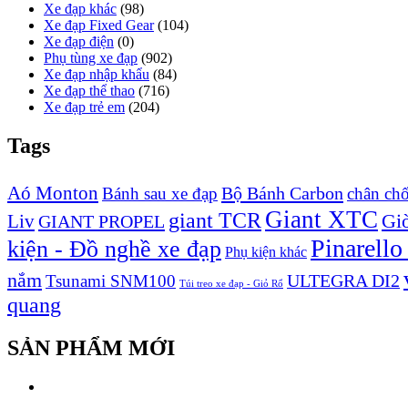
Xe đạp khác
(98)
Xe đạp Fixed Gear
(104)
Xe đạp điện
(0)
Phụ tùng xe đạp
(902)
Xe đạp nhập khẩu
(84)
Xe đạp thể thao
(716)
Xe đạp trẻ em
(204)
Tags
Aó Monton
Bộ Bánh Carbon
Bánh sau xe đạp
chân ch
Giant XTC
giant TCR
Liv
Giò
GIANT PROPEL
Pinarello
kiện - Đồ nghề xe đạp
Phụ kiện khác
nắm
ULTEGRA DI2
Tsunami SNM100
Túi treo xe đạp - Giỏ Rổ
quang
SẢN PHẨM MỚI