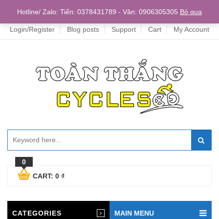
Home
Hotline/ Zalo: Tiến: 0378431789 - Vân: 0906305305
Bỏ qua
Login/Register
Blog posts
Support
Cart
My Account
0
CART:
0
₫
CATEGORIES
MAIN MENU