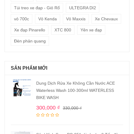
Túi treo xe đạp - Giỏ Rổ
ULTEGRA DI2
vỏ 700c
Vỏ Kenda
Vỏ Maxxis
Xe Chevaux
Xe đạp Pinarello
XTC 800
Yên xe đạp
Đèn phản quang
SẢN PHẨM MỚI
Dung Dịch Rửa Xe Không Cần Nước ACE
Waterless Wash 100-300ml WATERLESS
BIKE WASH
300,000
₫
330,000
₫