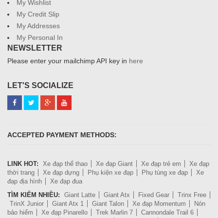
My Wishlist
My Credit Slip
My Addresses
My Personal In
NEWSLETTER
Please enter your mailchimp API key in
here
LET'S SOCIALIZE
ACCEPTED PAYMENT METHODS:
LINK HOT:
Xe đạp thể thao
Xe đạp Giant
Xe đạp trẻ em
Xe đạp
thời trang
Xe đạp dựng
Phụ kiện xe đạp
Phụ tùng xe đạp
Xe
đạp địa hình
Xe đạp đua
TÌM KIẾM NHIỀU:
Giant Latte
Giant Atx
Fixed Gear
Trinx Free
TrinX Junior
Giant Atx 1
Giant Talon
Xe đạp Momentum
Nón
bảo hiểm
Xe đạp Pinarello
Trek Marlin 7
Cannondale Trail 6