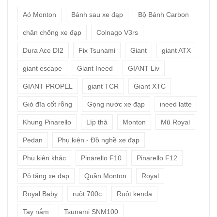
Aó Monton
Bánh sau xe đạp
Bộ Bánh Carbon
chân chống xe đạp
Colnago V3rs
Dura Ace DI2
Fix Tsunami
Giant
giant ATX
giant escape
Giant Ineed
GIANT Liv
GIANT PROPEL
giant TCR
Giant XTC
Giò đĩa cốt rỗng
Gọng nước xe đạp
ineed latte
Khung Pinarello
Líp thả
Monton
Mũ Royal
Pedan
Phụ kiện - Đồ nghề xe đạp
Phụ kiện khác
Pinarello F10
Pinarello F12
Pô tăng xe đạp
Quần Monton
Royal
Royal Baby
ruột 700c
Ruột kenda
Tay nắm
Tsunami SNM100