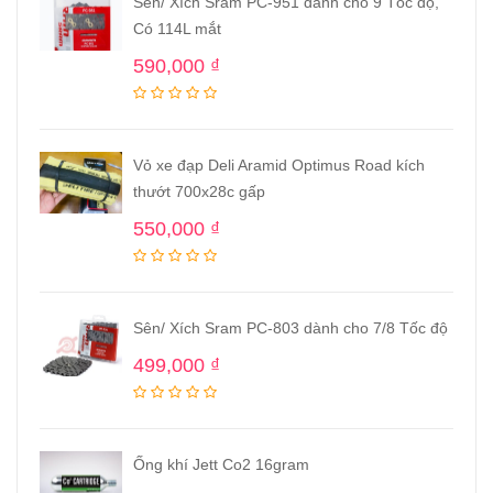
Sên/ Xích Sram PC-951 dành cho 9 Tốc độ,
Có 114L mắt
590,000
₫
Vỏ xe đạp Deli Aramid Optimus Road kích
thướt 700x28c gấp
550,000
₫
Sên/ Xích Sram PC-803 dành cho 7/8 Tốc độ
499,000
₫
Ống khí Jett Co2 16gram