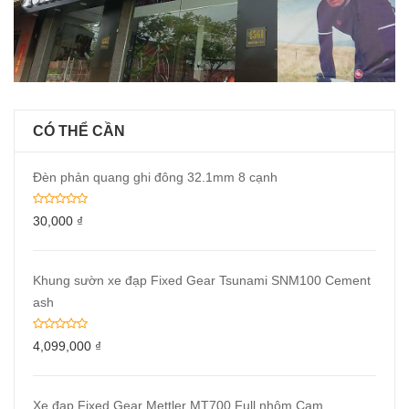
CÓ THỂ CẦN
Đèn phản quang ghi đông 32.1mm 8 cạnh
30,000
₫
Khung sườn xe đạp Fixed Gear Tsunami SNM100 Cement
ash
4,099,000
₫
Xe đạp Fixed Gear Mettler MT700 Full nhôm Cam