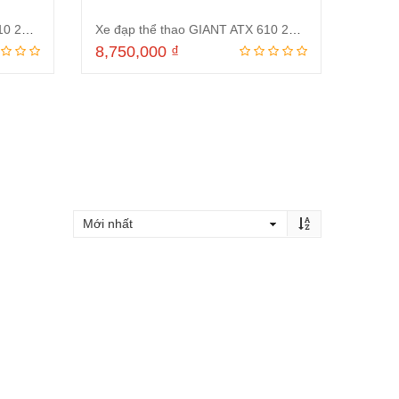
Xe đạp thể thao GIANT ATX 610 24 Inch Trắng Cam
Xe đạp thể thao GIANT ATX 610 24 Inch Trắng Xanh Dương
8,750,000
₫
ng
Thêm vào giỏ hàng