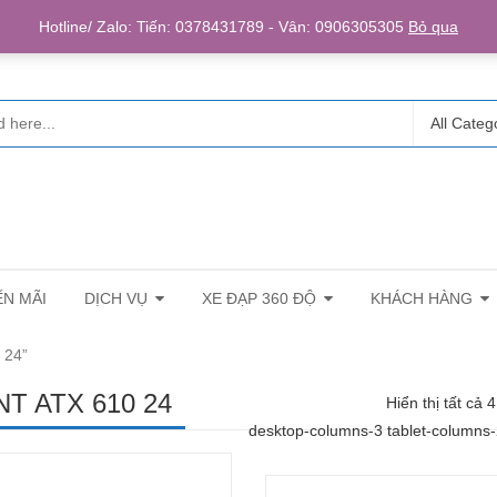
Login/R
Hotline/ Zalo: Tiến: 0378431789 - Vân: 0906305305
Bỏ qua
All Categ
N MÃI
DỊCH VỤ
XE ĐẠP 360 ĐỘ
KHÁCH HÀNG
 24”
NT ATX 610 24
Hiển thị tất cả 
desktop-columns-3 tablet-columns