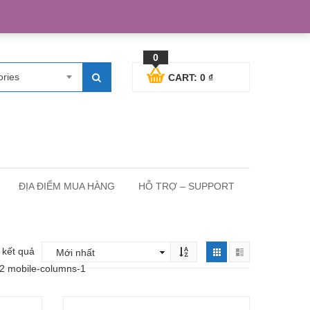
egister
Blog posts
Support
Cart
My Account
0
ories
CART:
0
₫
ĐỊA ĐIỂM MUA HÀNG
HỖ TRỢ – SUPPORT
4 kết quả
-2 mobile-columns-1