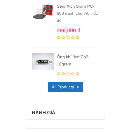
Sên/ Xích Sram PC-
803 dành cho 7/8 Tốc
độ
499,000
₫
Ống khí Jett Co2
16gram
All Products
ĐÁNH GIÁ