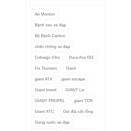
Aó Monton
Bánh sau xe đạp
Bộ Bánh Carbon
chân chống xe đạp
Colnago V3rs
Dura Ace DI2
Fix Tsunami
Giant
giant ATX
giant escape
Giant Ineed
GIANT Liv
GIANT PROPEL
giant TCR
Giant XTC
Giò đĩa cốt rỗng
Gọng nước xe đạp