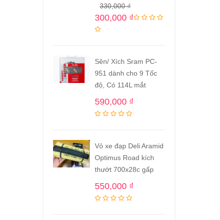
330,000
₫
300,000
₫
Sên/ Xích Sram PC-
951 dành cho 9 Tốc
độ, Có 114L mắt
590,000
₫
Vỏ xe đạp Deli Aramid
Optimus Road kích
thướt 700x28c gấp
550,000
₫