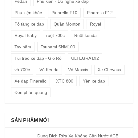
Pedan
Phụ kiện - Đồ nghề xe đạp
Phụ kiện khác
Pinarello F10
Pinarello F12
Pô tăng xe đạp
Quần Monton
Royal
Royal Baby
ruột 700c
Ruột kenda
Tay nắm
Tsunami SNM100
Túi treo xe đạp - Giỏ Rổ
ULTEGRA DI2
vỏ 700c
Vỏ Kenda
Vỏ Maxxis
Xe Chevaux
Xe đạp Pinarello
XTC 800
Yên xe đạp
Đèn phản quang
SẢN PHẨM MỚI
Dung Dịch Rửa Xe Không Cần Nước ACE