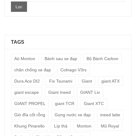
cao
Lọc
nhất
TAGS
Aó Monton
Bánh sau xe đạp
Bộ Bánh Carbon
chân chống xe đạp
Colnago V3rs
Dura Ace DI2
Fix Tsunami
Giant
giant ATX
giant escape
Giant Ineed
GIANT Liv
GIANT PROPEL
giant TCR
Giant XTC
Giò đĩa cốt rỗng
Gọng nước xe đạp
ineed latte
Khung Pinarello
Líp thả
Monton
Mũ Royal