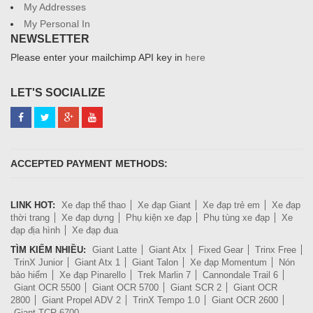
My Addresses
My Personal In
NEWSLETTER
Please enter your mailchimp API key in
here
LET'S SOCIALIZE
ACCEPTED PAYMENT METHODS:
LINK HOT:
Xe đạp thể thao
Xe đạp Giant
Xe đạp trẻ em
Xe đạp
thời trang
Xe đạp dựng
Phụ kiện xe đạp
Phụ tùng xe đạp
Xe
đạp địa hình
Xe đạp đua
TÌM KIẾM NHIỀU:
Giant Latte
Giant Atx
Fixed Gear
Trinx Free
TrinX Junior
Giant Atx 1
Giant Talon
Xe đạp Momentum
Nón
bảo hiểm
Xe đạp Pinarello
Trek Marlin 7
Cannondale Trail 6
Giant OCR 5500
Giant OCR 5700
Giant SCR 2
Giant OCR
2800
Giant Propel ADV 2
TrinX Tempo 1.0
Giant OCR 2600
Giant TCR 6700