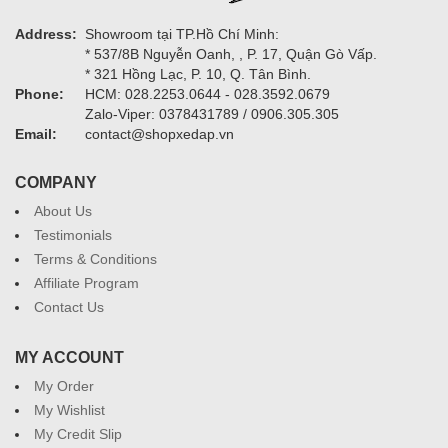
Address:
Showroom tại TP.Hồ Chí Minh:
* 537/8B Nguyễn Oanh, , P. 17, Quận Gò Vấp.
* 321 Hồng Lạc, P. 10, Q. Tân Bình.
Phone:
HCM: 028.2253.0644 - 028.3592.0679
Zalo-Viper: 0378431789 / 0906.305.305
Email:
contact@shopxedap.vn
COMPANY
About Us
Testimonials
Terms & Conditions
Affiliate Program
Contact Us
MY ACCOUNT
My Order
My Wishlist
My Credit Slip