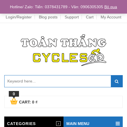
Home
Hotline/ Zalo: Tiến: 0378431789 - Vân: 0906305305
Bỏ qua
Login/Register
Blog posts
Support
Cart
My Account
0
CART:
0
₫
CATEGORIES
MAIN MENU