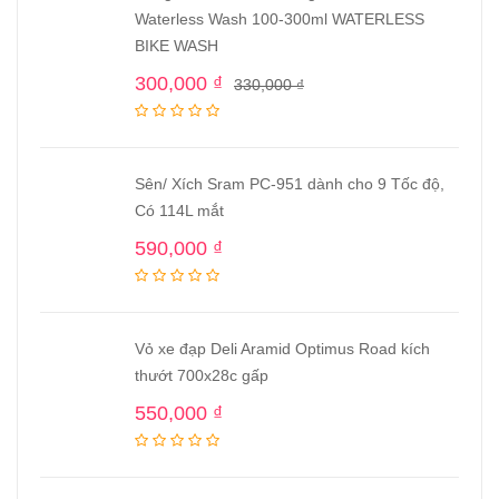
Waterless Wash 100-300ml WATERLESS
BIKE WASH
300,000
₫
330,000
₫
Sên/ Xích Sram PC-951 dành cho 9 Tốc độ,
Có 114L mắt
590,000
₫
Vỏ xe đạp Deli Aramid Optimus Road kích
thướt 700x28c gấp
550,000
₫