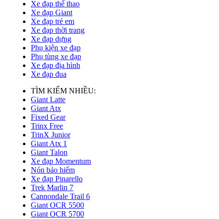
Xe đạp thể thao
Xe đạp Giant
Xe đạp trẻ em
Xe đạp thời trang
Xe đạp dựng
Phụ kiện xe đạp
Phụ tùng xe đạp
Xe đạp địa hình
Xe đạp đua
TÌM KIẾM NHIỀU:
Giant Latte
Giant Atx
Fixed Gear
Trinx Free
TrinX Junior
Giant Atx 1
Giant Talon
Xe đạp Momentum
Nón bảo hiểm
Xe đạp Pinarello
Trek Marlin 7
Cannondale Trail 6
Giant OCR 5500
Giant OCR 5700