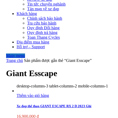
Tin tức chuyên nghành
Tản mạn về xe đạp
Khách hàng
Chính sách bảo hành
Tra cứu bảo hành
Quy định Đổi hàng
Quy định trả hàng
Toan Thang Cycles
Địa điểm mua hàng
Hỗ trợ – Support
Main menu
Trang chủ
Sản phẩm được gắn thẻ “Giant Esscape”
Giant Esscape
desktop-columns-3 tablet-columns-2 mobile-columns-1
Thêm vào giỏ hàng
Xe đạp thể thao GIANT ESCAPE RX 2 D 2023 Ghi
16,900,000
₫