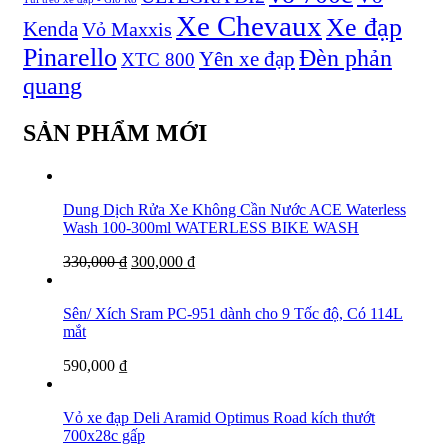
Xe Chevaux
Xe đạp
Kenda
Vỏ Maxxis
Pinarello
Đèn phản
Yên xe đạp
XTC 800
quang
SẢN PHẨM MỚI
Dung Dịch Rửa Xe Không Cần Nước ACE Waterless
Wash 100-300ml WATERLESS BIKE WASH
330,000
₫
300,000
₫
Sên/ Xích Sram PC-951 dành cho 9 Tốc độ, Có 114L
mắt
590,000
₫
Vỏ xe đạp Deli Aramid Optimus Road kích thướt
700x28c gấp