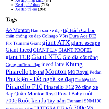
Xe đạp nhập khẩu
(84)
Xe đạp thể thao
(716)
Xe đạp trẻ em
(204)
Tags
Aó Monton
Bộ Bánh Carbon
Bánh sau xe đạp
Dura Ace DI2
chân chống xe đạp
Colnago V3rs
giant ATX
giant escape
Giant
Fix Tsunami
Giant Ineed
GIANT Liv
GIANT PROPEL
Giant XTC
giant TCR
Giò đĩa cốt rỗng
Khung
ineed latte
Gọng nước xe đạp
Monton
Pinarello
Líp thả
Mũ Royal
Pedan
Phụ kiện - Đồ nghề xe đạp
Phụ kiện khác
Pinarello F10
Pinarello F12
Pô tăng xe
ruột
đạp
Quần Monton
Royal Baby
Royal
Ruột kenda
700c
Tay nắm
Tsunami SNM100
vỏ 700c
Vỏ
ULTEGRA DI2
Túi treo xe đạp - Giỏ Rổ