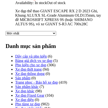
Availability:
In stock
Out of stock
Xe đạp thể thao GIANT ESCAPE RX 2 D 2023 Ghi,
Khung ALUXX SL-Grade Aluminum OLD135mm, tay
đề MICROSHIFT XPRESS 9S (hoặc SHIMANO
ALTUS 9S), vỏ xe GIANT S-R3 AC 700x28C
Danh mục sản phẩm
Dây cáp và phụ kiện
(6)
Bảng giá dịch vụ xe đạp
(5)
Phụ kiện cho xe đạp
(306)
Xe đạp thời trang
(94)
Xe đạp thông dụng
(0)
Sản phẩm
(0)
Trang phục - Bảo hộ xe đạp
(419)
Sản phẩm khác
(7)
Xe đạp khác
(98)
Xe đạp Fixed Gear
(104)
Xe đạp điện
(0)
Phụ tùng xe đạp
(902)