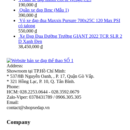
190,000
₫
Quần xe đạp Bmc (Mẫu 1)
390,000
₫
Vỏ xe đạp đua Maxxis Pursure 700x25C 120 Max PSI
có talong
550,000
₫
Xe Đạp Đua Đường Trường GIANT 2022 TCR SLR 2
D Xanh Đen
38,450,000
₫
Address:
Showroom tại TP.Hồ Chí Minh:
* 537/8B Nguyễn Oanh, , P. 17, Quận Gò Vấp.
* 321 Hồng Lạc, P. 10, Q. Tân Bình.
Phone:
HCM: 028.2253.0644 - 028.3592.0679
Zalo-Viper: 0378431789 / 0906.305.305
Email:
contact@shopxedap.vn
Company