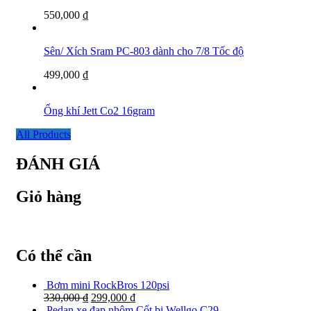
550,000
₫
Sên/ Xích Sram PC-803 dành cho 7/8 Tốc độ
499,000
₫
Ống khí Jett Co2 16gram
All Products
ĐÁNH GIÁ
Giỏ hàng
Có thể cần
Bơm mini RockBros 120psi
330,000
₫
299,000
₫
Pedan xe đạp nhôm Cốt bi Wellgo C29