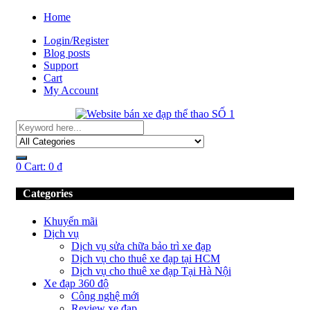
Home
Login/Register
Blog posts
Support
Cart
My Account
0
Cart:
0
₫
Categories
Khuyến mãi
Dịch vụ
Dịch vụ sửa chữa bảo trì xe đạp
Dịch vụ cho thuê xe đạp tại HCM
Dịch vụ cho thuê xe đạp Tại Hà Nội
Xe đạp 360 độ
Công nghệ mới
Review xe đạp