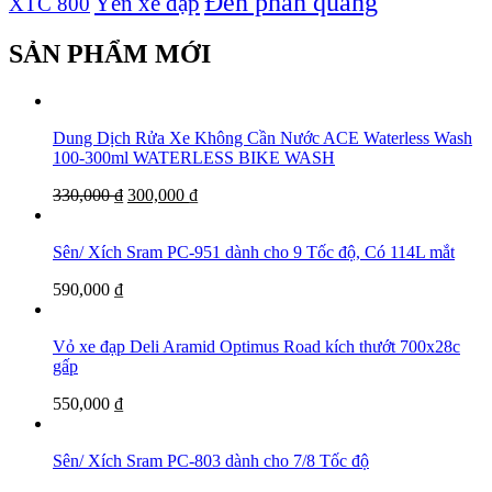
Đèn phản quang
Yên xe đạp
XTC 800
SẢN PHẨM MỚI
Dung Dịch Rửa Xe Không Cần Nước ACE Waterless Wash
100-300ml WATERLESS BIKE WASH
330,000
₫
300,000
₫
Sên/ Xích Sram PC-951 dành cho 9 Tốc độ, Có 114L mắt
590,000
₫
Vỏ xe đạp Deli Aramid Optimus Road kích thướt 700x28c
gấp
550,000
₫
Sên/ Xích Sram PC-803 dành cho 7/8 Tốc độ