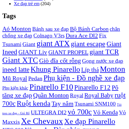
Xe đạp trẻ em
(204)
Tags
Aó Monton
Bộ Bánh Carbon
Bánh sau xe đạp
chân
Dura Ace DI2
chống xe đạp
Colnago V3rs
Fix
giant ATX
giant escape
Giant
Giant
Tsunami
Ineed
giant TCR
GIANT Liv
GIANT PROPEL
Giant XTC
Giò đĩa cốt rỗng
Gọng nước xe đạp
Monton
Khung Pinarello
ineed latte
Líp thả
Phụ kiện - Đồ nghề xe đạp
Mũ Royal
Pedan
Pinarello F10
Pinarello F12
Pô
Phụ kiện khác
ruột
tăng xe đạp
Quần Monton
Royal Baby
Royal
Ruột kenda
700c
Tay nắm
Tsunami SNM100
Túi
vỏ 700c
Vỏ Kenda
ULTEGRA DI2
Vỏ
treo xe đạp - Giỏ Rổ
Xe Chevaux
Xe đạp Pinarello
Maxxis