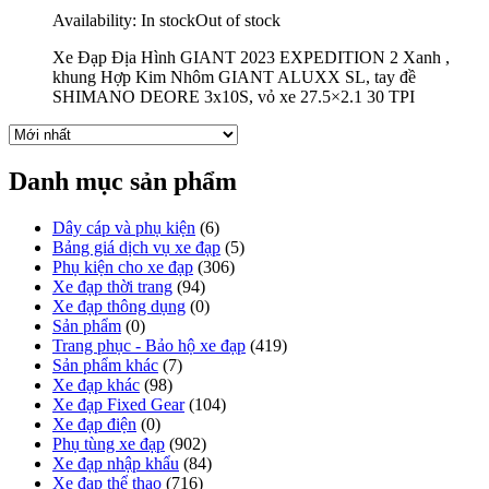
Availability:
In stock
Out of stock
Xe Đạp Địa Hình GIANT 2023 EXPEDITION 2 Xanh ,
khung Hợp Kim Nhôm GIANT ALUXX SL, tay đề
SHIMANO DEORE 3x10S, vỏ xe 27.5×2.1 30 TPI
Danh mục sản phẩm
Dây cáp và phụ kiện
(6)
Bảng giá dịch vụ xe đạp
(5)
Phụ kiện cho xe đạp
(306)
Xe đạp thời trang
(94)
Xe đạp thông dụng
(0)
Sản phẩm
(0)
Trang phục - Bảo hộ xe đạp
(419)
Sản phẩm khác
(7)
Xe đạp khác
(98)
Xe đạp Fixed Gear
(104)
Xe đạp điện
(0)
Phụ tùng xe đạp
(902)
Xe đạp nhập khẩu
(84)
Xe đạp thể thao
(716)