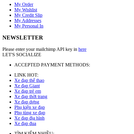
My Order
My Wishlist
My Credit Slip
My Addresses
My Personal In
NEWSLETTER
Please enter your mailchimp API key in
here
LET'S SOCIALIZE
ACCEPTED PAYMENT METHODS:
LINK HOT:
Xe đạp thể thao
Xe đạp Giant
Xe đạp trẻ em
Xe đạp thời trang
Xe đạp dựng
Phụ kiện xe đạp
Phụ tùng xe đạp
Xe đạp địa hình
Xe đạp đua
TÌM KIẾM NHIỀU: