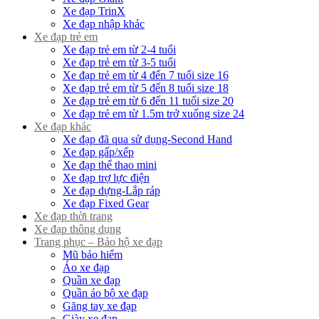
Xe đạp TrinX
Xe đạp nhập khác
Xe đạp trẻ em
Xe đạp trẻ em từ 2-4 tuổi
Xe đạp trẻ em từ 3-5 tuổi
Xe đạp trẻ em từ 4 đến 7 tuổi size 16
Xe đạp trẻ em từ 5 đến 8 tuổi size 18
Xe đạp trẻ em từ 6 đến 11 tuổi size 20
Xe đạp trẻ em từ 1.5m trở xuống size 24
Xe đạp khác
Xe đạp đã qua sử dụng-Second Hand
Xe đạp gấp/xếp
Xe đạp thể thao mini
Xe đạp trợ lực điện
Xe đạp dựng-Lắp ráp
Xe đạp Fixed Gear
Xe đạp thời trang
Xe đạp thông dụng
Trang phục – Bảo hộ xe đạp
Mũ bảo hiểm
Áo xe đạp
Quần xe đạp
Quần áo bộ xe đạp
Găng tay xe đạp
Giày xe đạp