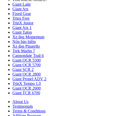
Giant Latte
Giant Atx
Fixed Gear
Trinx Free
TrinX Junior
Giant Atx 1
Giant Talon
Xe đạp Momentum
Nón bảo hiểm
Xe đạp Pinarello
Trek Marlin 7
Cannondale Trail 6
Giant OCR 5500
Giant OCR 5700
Giant SCR 2
Giant OCR 2800
Giant Propel ADV 2
TrinX Tempo 1.0
Giant OCR 2600
Giant TCR 6700
About Us
Testimonials
Terms & Conditions
Affiliate Program