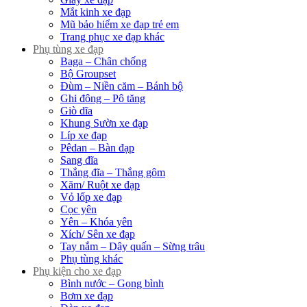
Mắt kinh xe đạp
Mũ bảo hiểm xe đạp trẻ em
Trang phục xe đạp khác
Phụ tùng xe đạp
Baga – Chân chống
Bộ Groupset
Đùm – Niền căm – Bánh bộ
Ghi đông – Pô tăng
Giò dĩa
Khung Sườn xe đạp
Líp xe đạp
Pêdan – Bàn đạp
Sang đĩa
Thắng đĩa – Thắng gôm
Xăm/ Ruột xe đạp
Vỏ lốp xe đạp
Cọc yên
Yên – Khóa yên
Xích/ Sên xe đạp
Tay nắm – Dây quấn – Sừng trâu
Phụ tùng khác
Phụ kiện cho xe đạp
Bình nước – Gọng bình
Bơm xe đạp