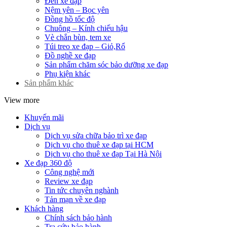
Đèn xe đạp
Nệm yên – Bọc yên
Đồng hồ tốc độ
Chuông – Kính chiếu hậu
Vè chắn bùn, tem xe
Túi treo xe đạp – Giỏ,Rổ
Đồ nghề xe đạp
Sản phẩm chăm sóc bảo dưỡng xe đạp
Phụ kiện khác
Sản phẩm khác
View more
Khuyến mãi
Dịch vụ
Dịch vụ sửa chữa bảo trì xe đạp
Dịch vụ cho thuê xe đạp tại HCM
Dịch vụ cho thuê xe đạp Tại Hà Nội
Xe đạp 360 độ
Công nghệ mới
Review xe đạp
Tin tức chuyên nghành
Tản mạn về xe đạp
Khách hàng
Chính sách bảo hành
Tra cứu bảo hành