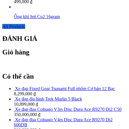
499,000
₫
Ống khí Jett Co2 16gram
All Products
ĐÁNH GIÁ
Giỏ hàng
Có thể cần
Xe đạp Fixed Gear Tsunami Full nhôm Cơ bản 12 Bạc
8,299,000
₫
Xe đạp địa hình Trek Marlin 5 Black
10,899,000
₫
Xe đạp đua Colnago V3rs Disc Dura Ace R9270 Di2 C50
350,000,000
₫
Xe đạp đua Colnago V4rs Disc Dura Ace R9270 Di2
600DB