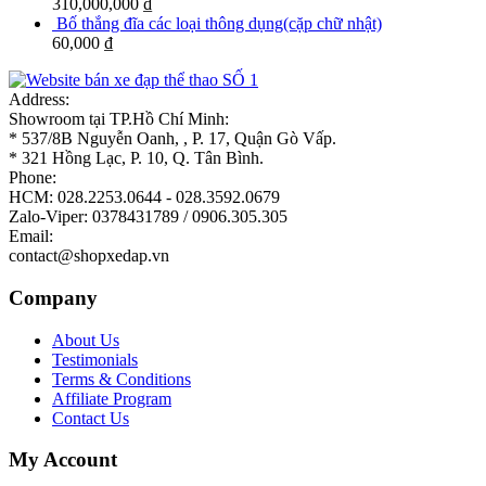
310,000,000
₫
Bố thắng đĩa các loại thông dụng(cặp chữ nhật)
60,000
₫
Address:
Showroom tại TP.Hồ Chí Minh:
* 537/8B Nguyễn Oanh, , P. 17, Quận Gò Vấp.
* 321 Hồng Lạc, P. 10, Q. Tân Bình.
Phone:
HCM: 028.2253.0644 - 028.3592.0679
Zalo-Viper: 0378431789 / 0906.305.305
Email:
contact@shopxedap.vn
Company
About Us
Testimonials
Terms & Conditions
Affiliate Program
Contact Us
My Account