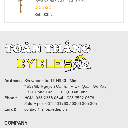
Bơm xe đạp GIYO GF-5725
650,000
₫
Address:
Showroom tại TP.Hồ Chí Minh:
* 537/8B Nguyễn Oanh, , P. 17, Quận Gò Vấp.
* 321 Hồng Lạc, P. 10, Q. Tân Bình.
Phone:
HCM: 028.2253.0644 - 028.3592.0679
Zalo-Viper: 0378431789 / 0906.305.305
Email:
contact@shopxedap.vn
COMPANY