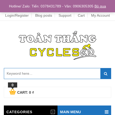
Home
Hotline/ Zalo: Tiến: 0378431789 - Vân: 0906305305
Bỏ qua
Login/Register
Blog posts
Support
Cart
My Account
0
CART:
0
₫
CATEGORIES
MAIN MENU