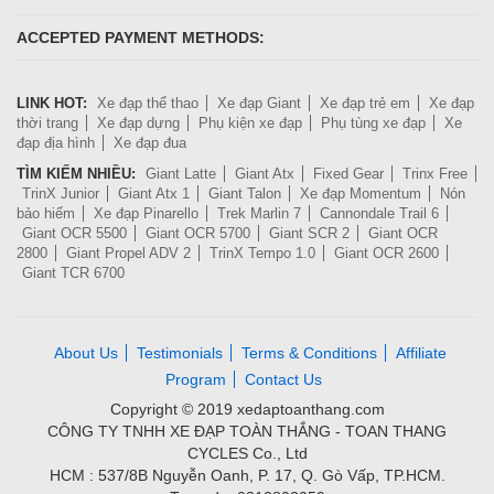
ACCEPTED PAYMENT METHODS:
LINK HOT:
Xe đạp thể thao
Xe đạp Giant
Xe đạp trẻ em
Xe đạp
thời trang
Xe đạp dựng
Phụ kiện xe đạp
Phụ tùng xe đạp
Xe
đạp địa hình
Xe đạp đua
TÌM KIẾM NHIỀU:
Giant Latte
Giant Atx
Fixed Gear
Trinx Free
TrinX Junior
Giant Atx 1
Giant Talon
Xe đạp Momentum
Nón
bảo hiểm
Xe đạp Pinarello
Trek Marlin 7
Cannondale Trail 6
Giant OCR 5500
Giant OCR 5700
Giant SCR 2
Giant OCR
2800
Giant Propel ADV 2
TrinX Tempo 1.0
Giant OCR 2600
Giant TCR 6700
About Us
Testimonials
Terms & Conditions
Affiliate
Program
Contact Us
Copyright © 2019 xedaptoanthang.com
CÔNG TY TNHH XE ĐẠP TOÀN THẮNG - TOAN THANG
CYCLES Co., Ltd
HCM : 537/8B Nguyễn Oanh, P. 17, Q. Gò Vấp, TP.HCM.