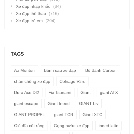
Xe đạp nhập khẩu
(84)
Xe đạp thể thao
(716)
Xe đạp trẻ em
(204)
TAGS
Aó Monton
Bánh sau xe đạp
Bộ Bánh Carbon
chân chống xe đạp
Colnago V3rs
Dura Ace DI2
Fix Tsunami
Giant
giant ATX
giant escape
Giant Ineed
GIANT Liv
GIANT PROPEL
giant TCR
Giant XTC
Giò đĩa cốt rỗng
Gọng nước xe đạp
ineed latte