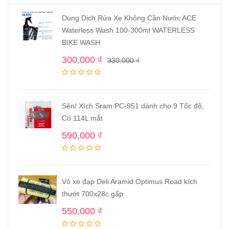
Dung Dịch Rửa Xe Không Cần Nước ACE
Waterless Wash 100-300ml WATERLESS
BIKE WASH
300,000
₫
330,000
₫
Sên/ Xích Sram PC-951 dành cho 9 Tốc độ,
Có 114L mắt
590,000
₫
Vỏ xe đạp Deli Aramid Optimus Road kích
thướt 700x28c gấp
550,000
₫