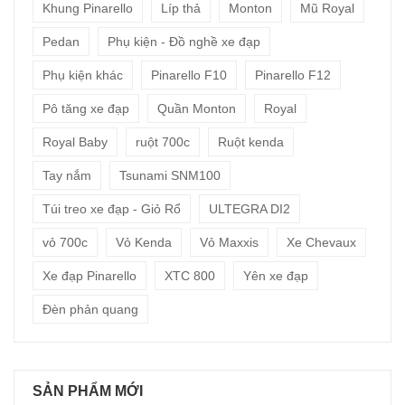
Khung Pinarello
Líp thả
Monton
Mũ Royal
Pedan
Phụ kiện - Đồ nghề xe đạp
Phụ kiện khác
Pinarello F10
Pinarello F12
Pô tăng xe đạp
Quần Monton
Royal
Royal Baby
ruột 700c
Ruột kenda
Tay nắm
Tsunami SNM100
Túi treo xe đạp - Giỏ Rổ
ULTEGRA DI2
vỏ 700c
Vỏ Kenda
Vỏ Maxxis
Xe Chevaux
Xe đạp Pinarello
XTC 800
Yên xe đạp
Đèn phản quang
SẢN PHẨM MỚI