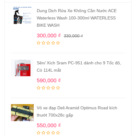
Dung Dịch Rửa Xe Không Cần Nước ACE
Waterless Wash 100-300ml WATERLESS
BIKE WASH
300,000
₫
330,000
₫
Sên/ Xích Sram PC-951 dành cho 9 Tốc độ,
Có 114L mắt
590,000
₫
Vỏ xe đạp Deli Aramid Optimus Road kích
thướt 700x28c gấp
550,000
₫