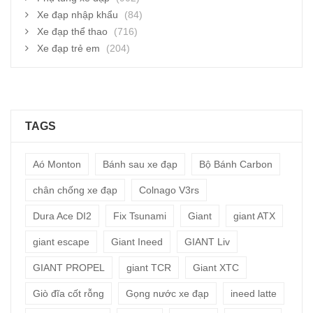
Xe đạp nhập khẩu
(84)
Xe đạp thể thao
(716)
Xe đạp trẻ em
(204)
TAGS
Aó Monton
Bánh sau xe đạp
Bộ Bánh Carbon
chân chống xe đạp
Colnago V3rs
Dura Ace DI2
Fix Tsunami
Giant
giant ATX
giant escape
Giant Ineed
GIANT Liv
GIANT PROPEL
giant TCR
Giant XTC
Giò đĩa cốt rỗng
Gọng nước xe đạp
ineed latte