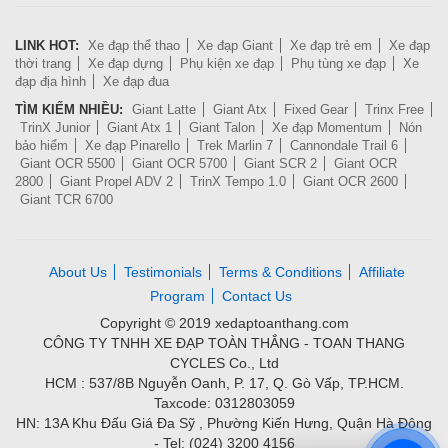
LINK HOT:
Xe đạp thể thao
Xe đạp Giant
Xe đạp trẻ em
Xe đạp
thời trang
Xe đạp dựng
Phụ kiện xe đạp
Phụ tùng xe đạp
Xe
đạp địa hình
Xe đạp đua
TÌM KIẾM NHIỀU:
Giant Latte
Giant Atx
Fixed Gear
Trinx Free
TrinX Junior
Giant Atx 1
Giant Talon
Xe đạp Momentum
Nón
bảo hiểm
Xe đạp Pinarello
Trek Marlin 7
Cannondale Trail 6
Giant OCR 5500
Giant OCR 5700
Giant SCR 2
Giant OCR
2800
Giant Propel ADV 2
TrinX Tempo 1.0
Giant OCR 2600
Giant TCR 6700
About Us
Testimonials
Terms & Conditions
Affiliate
Program
Contact Us
Copyright © 2019 xedaptoanthang.com
CÔNG TY TNHH XE ĐẠP TOÀN THẮNG - TOAN THANG
CYCLES Co., Ltd
HCM : 537/8B Nguyễn Oanh, P. 17, Q. Gò Vấp, TP.HCM.
Taxcode: 0312803059
HN: 13A Khu Đấu Giá Đa Sỹ , Phường Kiến Hưng, Quận Hà Đông
- Tel: (024) 3200 4156