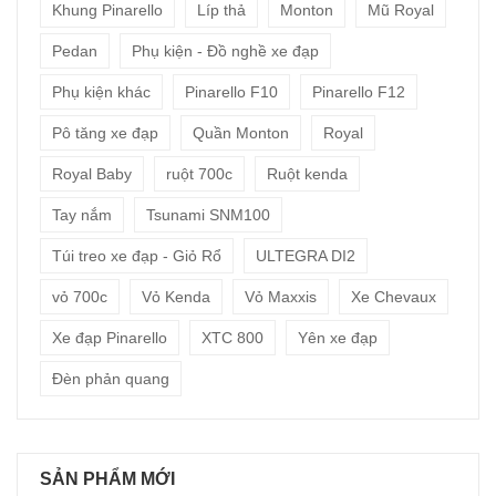
Khung Pinarello
Líp thả
Monton
Mũ Royal
Pedan
Phụ kiện - Đồ nghề xe đạp
Phụ kiện khác
Pinarello F10
Pinarello F12
Pô tăng xe đạp
Quần Monton
Royal
Royal Baby
ruột 700c
Ruột kenda
Tay nắm
Tsunami SNM100
Túi treo xe đạp - Giỏ Rổ
ULTEGRA DI2
vỏ 700c
Vỏ Kenda
Vỏ Maxxis
Xe Chevaux
Xe đạp Pinarello
XTC 800
Yên xe đạp
Đèn phản quang
SẢN PHẨM MỚI