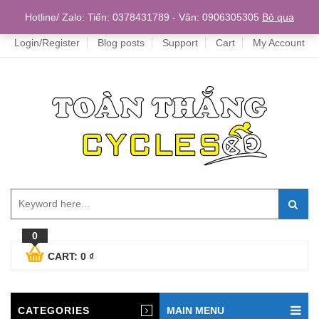
Home
Hotline/ Zalo: Tiến: 0378431789 - Vân: 0906305305
Bỏ qua
Login/Register
Blog posts
Support
Cart
My Account
0
CART:
0
₫
CATEGORIES
MAIN MENU