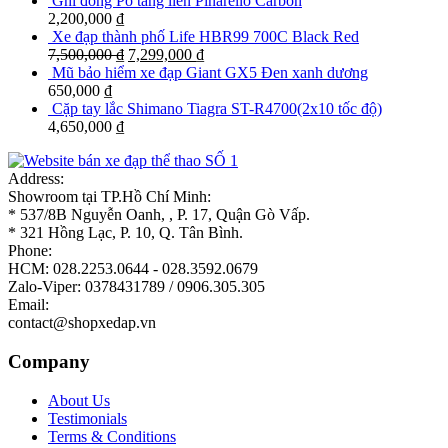
Ghi đông Pô tăng liền Pinarello Carbon
2,200,000
₫
Xe đạp thành phố Life HBR99 700C Black Red
7,500,000
₫
7,299,000
₫
Mũ bảo hiểm xe đạp Giant GX5 Đen xanh dương
650,000
₫
Cặp tay lắc Shimano Tiagra ST-R4700(2x10 tốc độ)
4,650,000
₫
Address:
Showroom tại TP.Hồ Chí Minh:
* 537/8B Nguyễn Oanh, , P. 17, Quận Gò Vấp.
* 321 Hồng Lạc, P. 10, Q. Tân Bình.
Phone:
HCM: 028.2253.0644 - 028.3592.0679
Zalo-Viper: 0378431789 / 0906.305.305
Email:
contact@shopxedap.vn
Company
About Us
Testimonials
Terms & Conditions