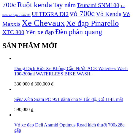
Ruột kenda
700c
Tay nắm
Tsunami SNM100
Túi
vỏ 700c
Vỏ Kenda
ULTEGRA DI2
Vỏ
treo xe đạp - Giỏ Rổ
Xe Chevaux
Xe đạp Pinarello
Maxxis
Đèn phản quang
Yên xe đạp
XTC 800
SẢN PHẨM MỚI
Dung Dịch Rửa Xe Không Cần Nước ACE Waterless Wash
100-300ml WATERLESS BIKE WASH
330,000
₫
300,000
₫
Sên/ Xích Sram PC-951 dành cho 9 Tốc độ, Có 114L mắt
590,000
₫
Vỏ xe đạp Deli Aramid Optimus Road kích thướt 700x28c
gấp