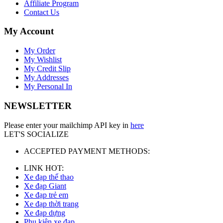
Affiliate Program
Contact Us
My Account
My Order
My Wishlist
My Credit Slip
My Addresses
My Personal In
NEWSLETTER
Please enter your mailchimp API key in
here
LET'S SOCIALIZE
ACCEPTED PAYMENT METHODS:
LINK HOT:
Xe đạp thể thao
Xe đạp Giant
Xe đạp trẻ em
Xe đạp thời trang
Xe đạp dựng
Phụ kiện xe đạp