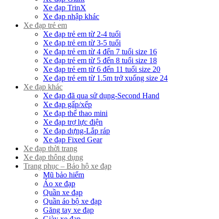
Xe đạp TrinX
Xe đạp nhập khác
Xe đạp trẻ em
Xe đạp trẻ em từ 2-4 tuổi
Xe đạp trẻ em từ 3-5 tuổi
Xe đạp trẻ em từ 4 đến 7 tuổi size 16
Xe đạp trẻ em từ 5 đến 8 tuổi size 18
Xe đạp trẻ em từ 6 đến 11 tuổi size 20
Xe đạp trẻ em từ 1.5m trở xuống size 24
Xe đạp khác
Xe đạp đã qua sử dụng-Second Hand
Xe đạp gấp/xếp
Xe đạp thể thao mini
Xe đạp trợ lực điện
Xe đạp dựng-Lắp ráp
Xe đạp Fixed Gear
Xe đạp thời trang
Xe đạp thông dụng
Trang phục – Bảo hộ xe đạp
Mũ bảo hiểm
Áo xe đạp
Quần xe đạp
Quần áo bộ xe đạp
Găng tay xe đạp
Giày xe đạp