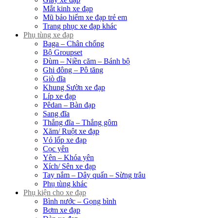
Mắt kinh xe đạp
Mũ bảo hiểm xe đạp trẻ em
Trang phục xe đạp khác
Phụ tùng xe đạp
Baga – Chân chống
Bộ Groupset
Đùm – Niền căm – Bánh bộ
Ghi đông – Pô tăng
Giò dĩa
Khung Sườn xe đạp
Líp xe đạp
Pêdan – Bàn đạp
Sang đĩa
Thắng đĩa – Thắng gôm
Xăm/ Ruột xe đạp
Vỏ lốp xe đạp
Cọc yên
Yên – Khóa yên
Xích/ Sên xe đạp
Tay nắm – Dây quấn – Sừng trâu
Phụ tùng khác
Phụ kiện cho xe đạp
Bình nước – Gọng bình
Bơm xe đạp