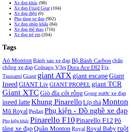
Xe đạp khác
(98)
Xe đạp Fixed Gear
(104)
Xe đạp điện
(0)
Phụ tùng xe đạp
(902)
Xe đạp nhập khẩu
(84)
Xe đạp thể thao
(716)
Xe đạp trẻ em
(204)
Tags
Aó Monton
Bộ Bánh Carbon
Bánh sau xe đạp
chân
Dura Ace DI2
chống xe đạp
Colnago V3rs
Fix
giant ATX
giant escape
Giant
Giant
Tsunami
Ineed
giant TCR
GIANT Liv
GIANT PROPEL
Giant XTC
Giò đĩa cốt rỗng
Gọng nước xe đạp
Monton
Khung Pinarello
ineed latte
Líp thả
Phụ kiện - Đồ nghề xe đạp
Mũ Royal
Pedan
Pinarello F10
Pinarello F12
Pô
Phụ kiện khác
ruột
tăng xe đạp
Quần Monton
Royal Baby
Royal