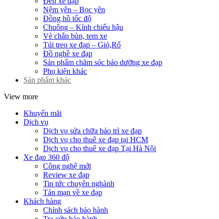
Đèn xe đạp
Nệm yên – Bọc yên
Đồng hồ tốc độ
Chuông – Kính chiếu hậu
Vè chắn bùn, tem xe
Túi treo xe đạp – Giỏ,Rổ
Đồ nghề xe đạp
Sản phẩm chăm sóc bảo dưỡng xe đạp
Phụ kiện khác
Sản phẩm khác
View more
Khuyến mãi
Dịch vụ
Dịch vụ sửa chữa bảo trì xe đạp
Dịch vụ cho thuê xe đạp tại HCM
Dịch vụ cho thuê xe đạp Tại Hà Nội
Xe đạp 360 độ
Công nghệ mới
Review xe đạp
Tin tức chuyên nghành
Tản mạn về xe đạp
Khách hàng
Chính sách bảo hành
Tra cứu bảo hành