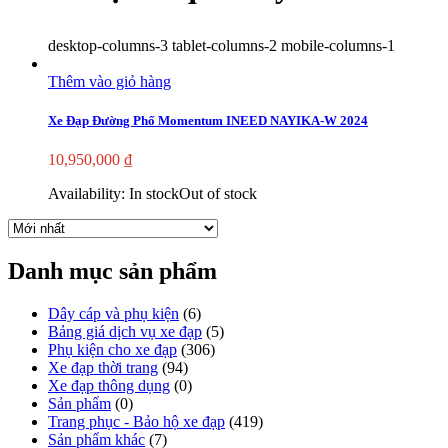
desktop-columns-3 tablet-columns-2 mobile-columns-1
Thêm vào giỏ hàng
Xe Đạp Đường Phố Momentum INEED NAYIKA-W 2024
10,950,000
₫
Availability:
In stock
Out of stock
Danh mục sản phẩm
Dây cáp và phụ kiện
(6)
Bảng giá dịch vụ xe đạp
(5)
Phụ kiện cho xe đạp
(306)
Xe đạp thời trang
(94)
Xe đạp thông dụng
(0)
Sản phẩm
(0)
Trang phục - Bảo hộ xe đạp
(419)
Sản phẩm khác
(7)