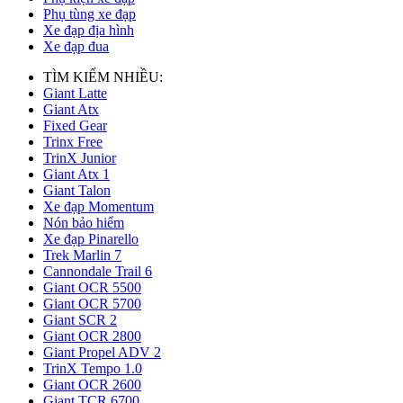
Phụ tùng xe đạp
Xe đạp địa hình
Xe đạp đua
TÌM KIẾM NHIỀU:
Giant Latte
Giant Atx
Fixed Gear
Trinx Free
TrinX Junior
Giant Atx 1
Giant Talon
Xe đạp Momentum
Nón bảo hiểm
Xe đạp Pinarello
Trek Marlin 7
Cannondale Trail 6
Giant OCR 5500
Giant OCR 5700
Giant SCR 2
Giant OCR 2800
Giant Propel ADV 2
TrinX Tempo 1.0
Giant OCR 2600
Giant TCR 6700