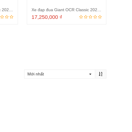
Xe đạp đua Giant OCR Classic 2020 Xanh
Xe đạp đua Giant OCR Classic 2020 Ghi
17,250,000
₫
ng
Thêm vào giỏ hàng