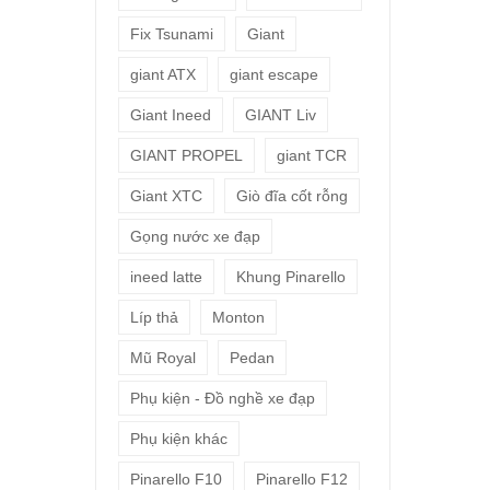
Fix Tsunami
Giant
giant ATX
giant escape
Giant Ineed
GIANT Liv
GIANT PROPEL
giant TCR
Giant XTC
Giò đĩa cốt rỗng
Gọng nước xe đạp
ineed latte
Khung Pinarello
Líp thả
Monton
Mũ Royal
Pedan
Phụ kiện - Đồ nghề xe đạp
Phụ kiện khác
Pinarello F10
Pinarello F12