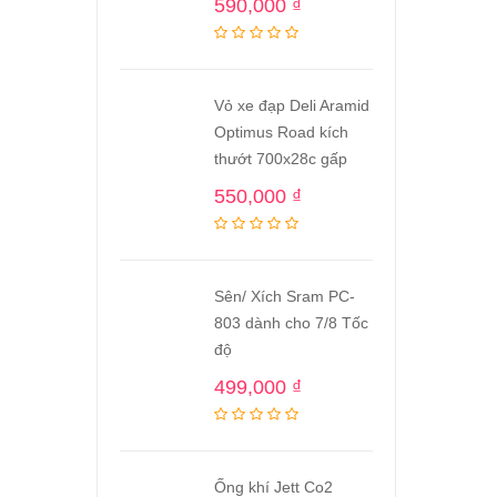
590,000
₫
Vỏ xe đạp Deli Aramid
Optimus Road kích
thướt 700x28c gấp
550,000
₫
Sên/ Xích Sram PC-
803 dành cho 7/8 Tốc
độ
499,000
₫
Ống khí Jett Co2