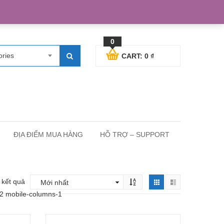
egister
Blog posts
Support
Cart
My Account
0
ories
CART:
0
₫
ĐỊA ĐIỂM MUA HÀNG
HỖ TRỢ – SUPPORT
4 kết quả
-2 mobile-columns-1