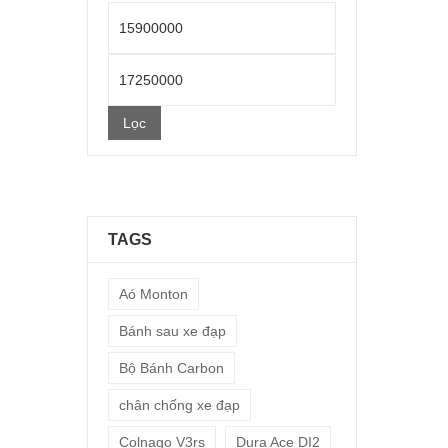
Giá
thấp
Giá
nhất
cao
Lọc
nhất
TAGS
Aó Monton
Bánh sau xe đạp
Bộ Bánh Carbon
chân chống xe đạp
Colnago V3rs
Dura Ace DI2