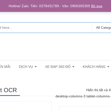
Login/R
Hotline/ Zalo: Tiến: 0378431789 - Vân: 0906305305
Bỏ qua
All Categ
N MÃI
DỊCH VỤ
XE ĐẠP 360 ĐỘ
KHÁCH HÀNG
nt OCR
Hiển thị tất cả 
desktop-columns-3 tablet-columns