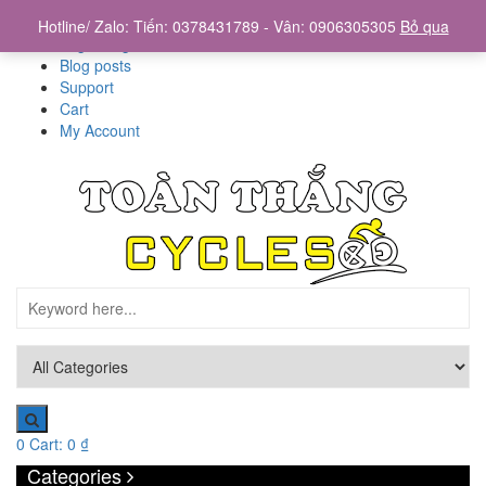
Home
Hotline/ Zalo: Tiến: 0378431789 - Vân: 0906305305
Bỏ qua
Login/Register
Blog posts
Support
Cart
My Account
0
Cart:
0
₫
Categories