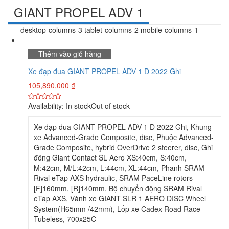
GIANT PROPEL ADV 1
desktop-columns-3 tablet-columns-2 mobile-columns-1
Thêm vào giỏ hàng
Xe đạp đua GIANT PROPEL ADV 1 D 2022 Ghi
105,890,000
₫
Availability:
In stock
Out of stock
Xe đạp đua GIANT PROPEL ADV 1 D 2022 Ghi, Khung
xe Advanced-Grade Composite, disc, Phuộc Advanced-
Grade Composite, hybrid OverDrive 2 steerer, disc, Ghi
đông Giant Contact SL Aero XS:40cm, S:40cm,
M:42cm, M/L:42cm, L:44cm, XL:44cm, Phanh SRAM
Rival eTap AXS hydraulic, SRAM PaceLine rotors
[F]160mm, [R]140mm, Bộ chuyển động SRAM Rival
eTap AXS, Vành xe GIANT SLR 1 AERO DISC Wheel
System(H65mm /42mm), Lốp xe Cadex Road Race
Tubeless, 700x25C