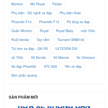
Monton
Mũ Royal
Pedan
Phụ kiện - Đồ nghề xe đạp
Phụ kiện khác
Pinarello F10
Pinarello F12
Pô tăng xe đạp
Quần Monton
Royal
Royal Baby
ruột 700c
Ruột kenda
Tay nắm
Tsunami SNM100
Túi treo xe đạp - Giỏ Rổ
ULTEGRA DI2
vỏ 700c
Vỏ Kenda
Vỏ Maxxis
Xe Chevaux
Xe đạp Pinarello
XTC 800
Yên xe đạp
Đèn phản quang
SẢN PHẨM MỚI