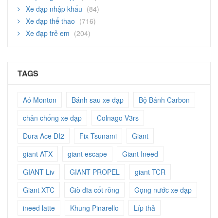
Xe đạp nhập khẩu
(84)
Xe đạp thể thao
(716)
Xe đạp trẻ em
(204)
TAGS
Aó Monton
Bánh sau xe đạp
Bộ Bánh Carbon
chân chống xe đạp
Colnago V3rs
Dura Ace DI2
Fix Tsunami
Giant
giant ATX
giant escape
Giant Ineed
GIANT Liv
GIANT PROPEL
giant TCR
Giant XTC
Giò đĩa cốt rỗng
Gọng nước xe đạp
ineed latte
Khung Pinarello
Líp thả