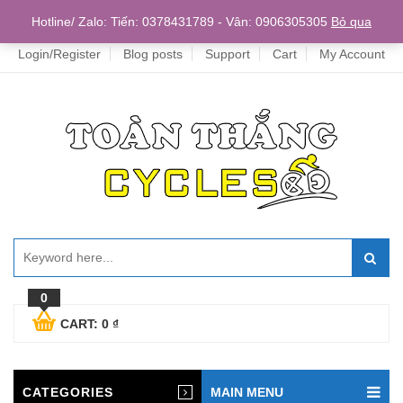
Home
Hotline/ Zalo: Tiến: 0378431789 - Vân: 0906305305
Bỏ qua
Login/Register
Blog posts
Support
Cart
My Account
0
CART:
0
₫
CATEGORIES
MAIN MENU