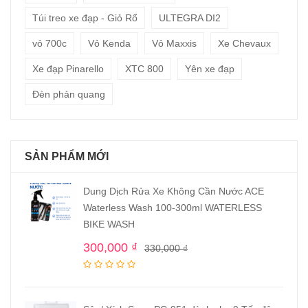
Túi treo xe đạp - Giỏ Rổ
ULTEGRA DI2
vỏ 700c
Vỏ Kenda
Vỏ Maxxis
Xe Chevaux
Xe đạp Pinarello
XTC 800
Yên xe đạp
Đèn phản quang
SẢN PHẨM MỚI
Dung Dịch Rửa Xe Không Cần Nước ACE
Waterless Wash 100-300ml WATERLESS
BIKE WASH
300,000
₫
330,000
₫