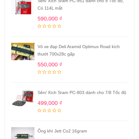
Sên/ Xích Sram PC-951 dành cho 9 Tốc độ,
Có 114L mắt
590,000
₫
Vỏ xe đạp Deli Aramid Optimus Road kích
thướt 700x28c gấp
550,000
₫
Sên/ Xích Sram PC-803 dành cho 7/8 Tốc độ
499,000
₫
Ống khí Jett Co2 16gram