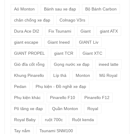
Aó Monton
Bánh sau xe đạp
Bộ Bánh Carbon
chân chống xe đạp
Colnago V3rs
Dura Ace DI2
Fix Tsunami
Giant
giant ATX
giant escape
Giant Ineed
GIANT Liv
GIANT PROPEL
giant TCR
Giant XTC
Giò đĩa cốt rỗng
Gọng nước xe đạp
ineed latte
Khung Pinarello
Líp thả
Monton
Mũ Royal
Pedan
Phụ kiện - Đồ nghề xe đạp
Phụ kiện khác
Pinarello F10
Pinarello F12
Pô tăng xe đạp
Quần Monton
Royal
Royal Baby
ruột 700c
Ruột kenda
Tay nắm
Tsunami SNM100