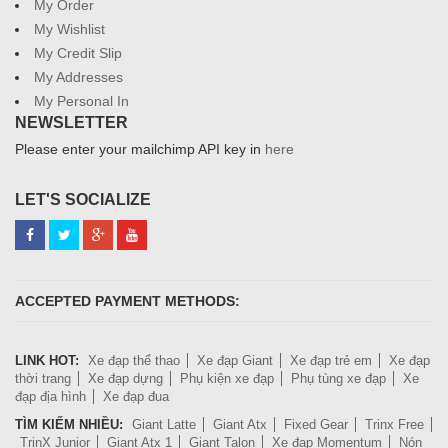
My Order
My Wishlist
My Credit Slip
My Addresses
My Personal In
NEWSLETTER
Please enter your mailchimp API key in
here
LET'S SOCIALIZE
ACCEPTED PAYMENT METHODS:
LINK HOT:
Xe đạp thể thao
Xe đạp Giant
Xe đạp trẻ em
Xe đạp
thời trang
Xe đạp dựng
Phụ kiện xe đạp
Phụ tùng xe đạp
Xe
đạp địa hình
Xe đạp đua
TÌM KIẾM NHIỀU:
Giant Latte
Giant Atx
Fixed Gear
Trinx Free
TrinX Junior
Giant Atx 1
Giant Talon
Xe đạp Momentum
Nón