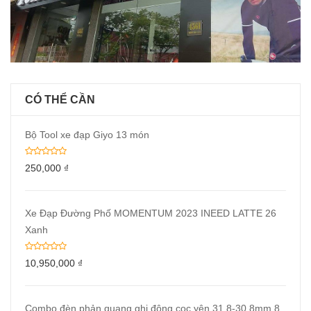
CÓ THỂ CẦN
Bộ Tool xe đạp Giyo 13 món
250,000
₫
Xe Đạp Đường Phố MOMENTUM 2023 INEED LATTE 26
Xanh
10,950,000
₫
Combo đèn phản quang ghi đông cọc yên 31.8-30.8mm 8