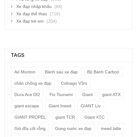
Xe đạp nhập khẩu
(84)
Xe đạp thể thao
(716)
Xe đạp trẻ em
(204)
TAGS
Aó Monton
Bánh sau xe đạp
Bộ Bánh Carbon
chân chống xe đạp
Colnago V3rs
Dura Ace DI2
Fix Tsunami
Giant
giant ATX
giant escape
Giant Ineed
GIANT Liv
GIANT PROPEL
giant TCR
Giant XTC
Giò đĩa cốt rỗng
Gọng nước xe đạp
ineed latte