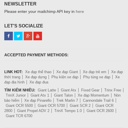
NEWSLETTER
Please enter your mailchimp API key in
here
LET'S SOCIALIZE
ACCEPTED PAYMENT METHODS:
LINK HOT:
Xe đạp thể thao
Xe đạp Giant
Xe đạp trẻ em
Xe đạp
thời trang
Xe đạp dựng
Phụ kiện xe đạp
Phụ tùng xe đạp
Xe
đạp địa hình
Xe đạp đua
TÌM KIẾM NHIỀU:
Giant Latte
Giant Atx
Fixed Gear
Trinx Free
TrinX Junior
Giant Atx 1
Giant Talon
Xe đạp Momentum
Nón
bảo hiểm
Xe đạp Pinarello
Trek Marlin 7
Cannondale Trail 6
Giant OCR 5500
Giant OCR 5700
Giant SCR 2
Giant OCR
2800
Giant Propel ADV 2
TrinX Tempo 1.0
Giant OCR 2600
Giant TCR 6700