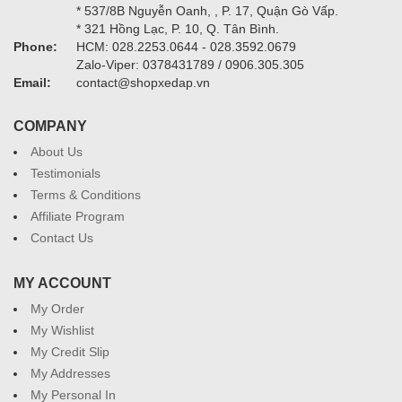
* 537/8B Nguyễn Oanh, , P. 17, Quận Gò Vấp.
* 321 Hồng Lạc, P. 10, Q. Tân Bình.
Phone:
HCM: 028.2253.0644 - 028.3592.0679
Zalo-Viper: 0378431789 / 0906.305.305
Email:
contact@shopxedap.vn
COMPANY
About Us
Testimonials
Terms & Conditions
Affiliate Program
Contact Us
MY ACCOUNT
My Order
My Wishlist
My Credit Slip
My Addresses
My Personal In