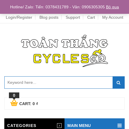
Home
Hotline/ Zalo: Tiến: 0378431789 - Vân: 0906305305
Bỏ qua
Login/Register
Blog posts
Support
Cart
My Account
0
CART:
0
₫
CATEGORIES
MAIN MENU