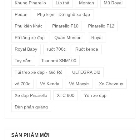
Khung Pinarello
Líp thả
Monton
Mũ Royal
Pedan
Phụ kiện - Đồ nghề xe đạp
Phụ kiện khác
Pinarello F10
Pinarello F12
Pô tăng xe đạp
Quần Monton
Royal
Royal Baby
ruột 700c
Ruột kenda
Tay nắm
Tsunami SNM100
Túi treo xe đạp - Giỏ Rổ
ULTEGRA DI2
vỏ 700c
Vỏ Kenda
Vỏ Maxxis
Xe Chevaux
Xe đạp Pinarello
XTC 800
Yên xe đạp
Đèn phản quang
SẢN PHẨM MỚI