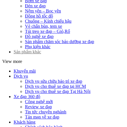
Bơm xe đạp
Đèn xe đạp
Nệm yên – Bọc yên
Đồng hồ tốc độ
Chuông – Kính chiếu hậu
Vè chắn bùn, tem xe
Túi treo xe đạp – Giỏ,Rổ
Đồ nghề xe đạp
Sản phẩm chăm sóc bảo dưỡng xe đạp
Phụ kiện khác
Sản phẩm khác
View more
Khuyến mãi
Dịch vụ
Dịch vụ sửa chữa bảo trì xe đạp
Dịch vụ cho thuê xe đạp tại HCM
Dịch vụ cho thuê xe đạp Tại Hà Nội
Xe đạp 360 độ
Công nghệ mới
Review xe đạp
Tin tức chuyên nghành
Tản mạn về xe đạp
Khách hàng