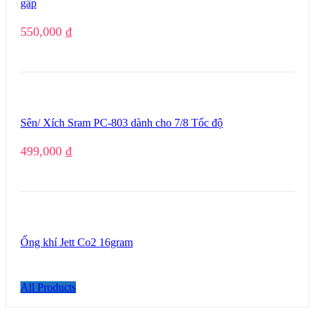
gấp
550,000
₫
Sên/ Xích Sram PC-803 dành cho 7/8 Tốc độ
499,000
₫
Ống khí Jett Co2 16gram
All Products