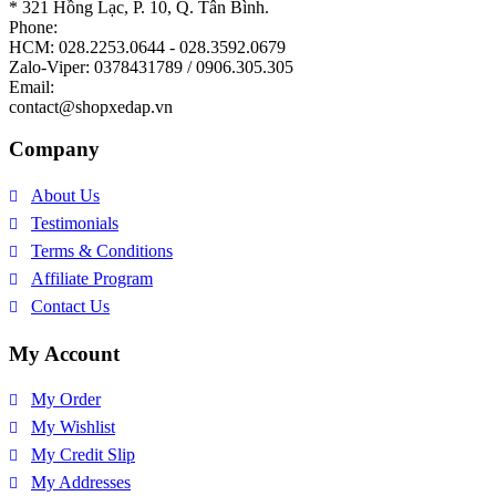
* 321 Hồng Lạc, P. 10, Q. Tân Bình.
Phone:
HCM: 028.2253.0644 - 028.3592.0679
Zalo-Viper: 0378431789 / 0906.305.305
Email:
contact@shopxedap.vn
Company
About Us
Testimonials
Terms & Conditions
Affiliate Program
Contact Us
My Account
My Order
My Wishlist
My Credit Slip
My Addresses