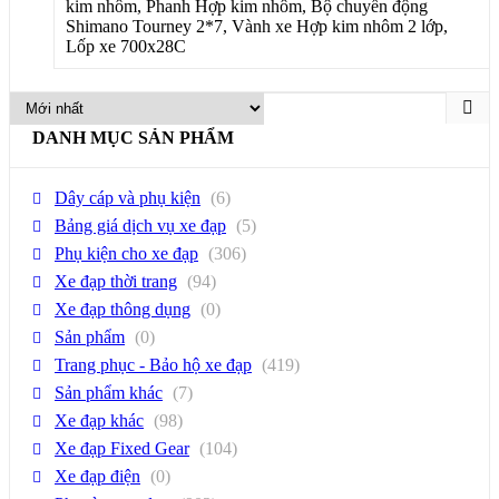
kim nhôm, Phanh Hợp kim nhôm, Bộ chuyển động
Shimano Tourney 2*7, Vành xe Hợp kim nhôm 2 lớp,
Lốp xe 700x28C
DANH MỤC SẢN PHẨM
Dây cáp và phụ kiện
(6)
Bảng giá dịch vụ xe đạp
(5)
Phụ kiện cho xe đạp
(306)
Xe đạp thời trang
(94)
Xe đạp thông dụng
(0)
Sản phẩm
(0)
Trang phục - Bảo hộ xe đạp
(419)
Sản phẩm khác
(7)
Xe đạp khác
(98)
Xe đạp Fixed Gear
(104)
Xe đạp điện
(0)