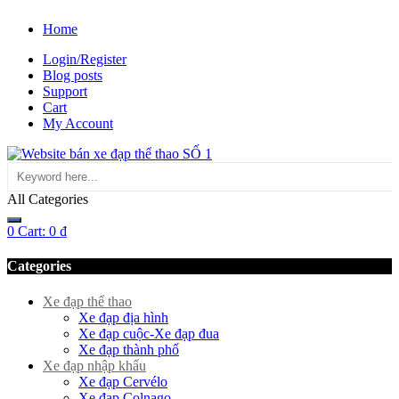
Home
Login/Register
Blog posts
Support
Cart
My Account
All Categories
0
Cart:
0
₫
Categories
Xe đạp thể thao
Xe đạp địa hình
Xe đạp cuộc-Xe đạp đua
Xe đạp thành phố
Xe đạp nhập khẩu
Xe đạp Cervélo
Xe đạp Colnago