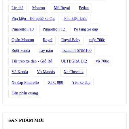
Líp thả
Monton
Mũ Royal
Pedan
Phụ kiện - Đồ nghề xe đạp
Phụ kiện khác
Pinarello F10
Pinarello F12
Pô tăng xe đạp
Quần Monton
Royal
Royal Baby
ruột 700c
Ruột kenda
Tay nắm
Tsunami SNM100
Túi treo xe đạp - Giỏ Rổ
ULTEGRA DI2
vỏ 700c
Vỏ Kenda
Vỏ Maxxis
Xe Chevaux
Xe đạp Pinarello
XTC 800
Yên xe đạp
Đèn phản quang
SẢN PHẨM MỚI