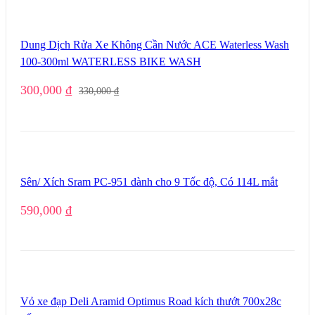
Dung Dịch Rửa Xe Không Cần Nước ACE Waterless Wash
100-300ml WATERLESS BIKE WASH
300,000
₫
330,000
₫
Sên/ Xích Sram PC-951 dành cho 9 Tốc độ, Có 114L mắt
590,000
₫
Vỏ xe đạp Deli Aramid Optimus Road kích thướt 700x28c