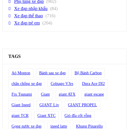
Phụ tùng xe đạp
(902)
Xe đạp nhập khẩu
(84)
Xe đạp thể thao
(716)
Xe đạp trẻ em
(204)
TAGS
Aó Monton
Bánh sau xe đạp
Bộ Bánh Carbon
chân chống xe đạp
Colnago V3rs
Dura Ace DI2
Fix Tsunami
Giant
giant ATX
giant escape
Giant Ineed
GIANT Liv
GIANT PROPEL
giant TCR
Giant XTC
Giò đĩa cốt rỗng
Gọng nước xe đạp
ineed latte
Khung Pinarello