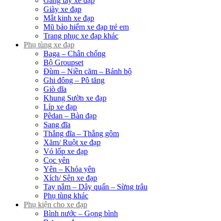
Găng tay xe đạp
Giày xe đạp
Mắt kinh xe đạp
Mũ bảo hiểm xe đạp trẻ em
Trang phục xe đạp khác
Phụ tùng xe đạp
Baga – Chân chống
Bộ Groupset
Đùm – Niền căm – Bánh bộ
Ghi đông – Pô tăng
Giò dĩa
Khung Sườn xe đạp
Líp xe đạp
Pêdan – Bàn đạp
Sang đĩa
Thắng đĩa – Thắng gôm
Xăm/ Ruột xe đạp
Vỏ lốp xe đạp
Cọc yên
Yên – Khóa yên
Xích/ Sên xe đạp
Tay nắm – Dây quấn – Sừng trâu
Phụ tùng khác
Phụ kiện cho xe đạp
Bình nước – Gọng bình