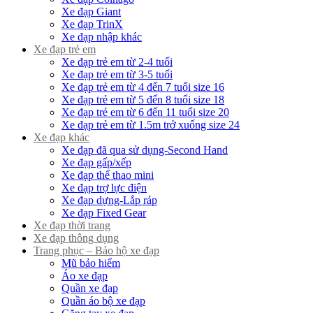
Xe đạp Giant
Xe đạp TrinX
Xe đạp nhập khác
Xe đạp trẻ em
Xe đạp trẻ em từ 2-4 tuổi
Xe đạp trẻ em từ 3-5 tuổi
Xe đạp trẻ em từ 4 đến 7 tuổi size 16
Xe đạp trẻ em từ 5 đến 8 tuổi size 18
Xe đạp trẻ em từ 6 đến 11 tuổi size 20
Xe đạp trẻ em từ 1.5m trở xuống size 24
Xe đạp khác
Xe đạp đã qua sử dụng-Second Hand
Xe đạp gấp/xếp
Xe đạp thể thao mini
Xe đạp trợ lực điện
Xe đạp dựng-Lắp ráp
Xe đạp Fixed Gear
Xe đạp thời trang
Xe đạp thông dụng
Trang phục – Bảo hộ xe đạp
Mũ bảo hiểm
Áo xe đạp
Quần xe đạp
Quần áo bộ xe đạp