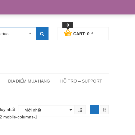
egister
Blog posts
Support
Cart
My Account
0
ories
CART:
0
₫
ĐỊA ĐIỂM MUA HÀNG
HỖ TRỢ – SUPPORT
duy nhất
-2 mobile-columns-1