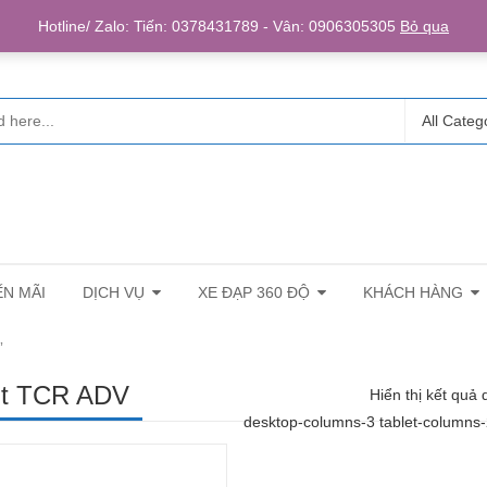
Login/R
Hotline/ Zalo: Tiến: 0378431789 - Vân: 0906305305
Bỏ qua
All Categ
N MÃI
DỊCH VỤ
XE ĐẠP 360 ĐỘ
KHÁCH HÀNG
”
nt TCR ADV
Hiển thị kết quả 
desktop-columns-3 tablet-columns