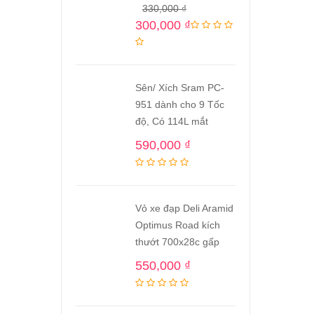
330,000
₫
300,000
₫
Sên/ Xích Sram PC-
951 dành cho 9 Tốc
độ, Có 114L mắt
590,000
₫
Vỏ xe đạp Deli Aramid
Optimus Road kích
thướt 700x28c gấp
550,000
₫