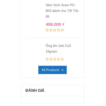
Sên/ Xích Sram PC-
803 dành cho 7/8 Tốc
độ
499,000
₫
Ống khí Jett Co2
16gram
All Products
ĐÁNH GIÁ