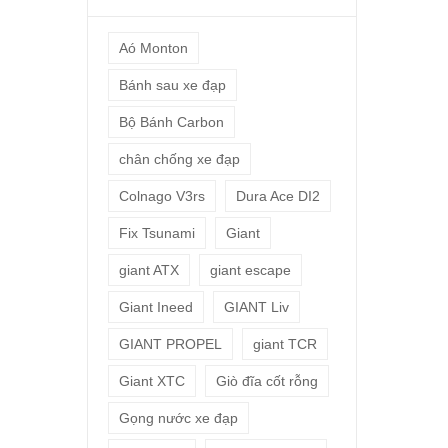
Aó Monton
Bánh sau xe đạp
Bộ Bánh Carbon
chân chống xe đạp
Colnago V3rs
Dura Ace DI2
Fix Tsunami
Giant
giant ATX
giant escape
Giant Ineed
GIANT Liv
GIANT PROPEL
giant TCR
Giant XTC
Giò đĩa cốt rỗng
Gọng nước xe đạp