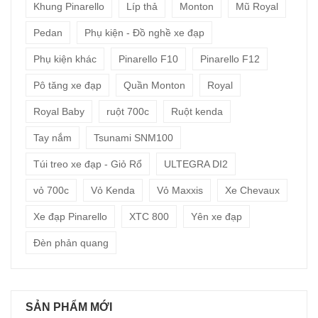
Khung Pinarello
Líp thả
Monton
Mũ Royal
Pedan
Phụ kiện - Đồ nghề xe đạp
Phụ kiện khác
Pinarello F10
Pinarello F12
Pô tăng xe đạp
Quần Monton
Royal
Royal Baby
ruột 700c
Ruột kenda
Tay nắm
Tsunami SNM100
Túi treo xe đạp - Giỏ Rổ
ULTEGRA DI2
vỏ 700c
Vỏ Kenda
Vỏ Maxxis
Xe Chevaux
Xe đạp Pinarello
XTC 800
Yên xe đạp
Đèn phản quang
SẢN PHẨM MỚI