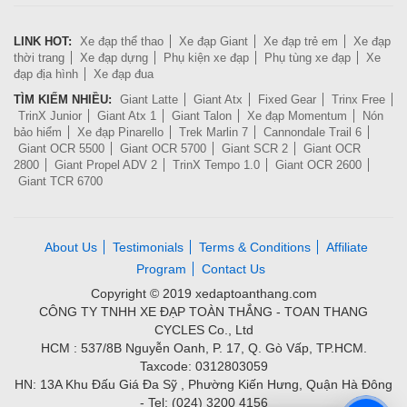
LINK HOT:
Xe đạp thể thao
Xe đạp Giant
Xe đạp trẻ em
Xe đạp
thời trang
Xe đạp dựng
Phụ kiện xe đạp
Phụ tùng xe đạp
Xe
đạp địa hình
Xe đạp đua
TÌM KIẾM NHIỀU:
Giant Latte
Giant Atx
Fixed Gear
Trinx Free
TrinX Junior
Giant Atx 1
Giant Talon
Xe đạp Momentum
Nón
bảo hiểm
Xe đạp Pinarello
Trek Marlin 7
Cannondale Trail 6
Giant OCR 5500
Giant OCR 5700
Giant SCR 2
Giant OCR
2800
Giant Propel ADV 2
TrinX Tempo 1.0
Giant OCR 2600
Giant TCR 6700
About Us
Testimonials
Terms & Conditions
Affiliate
Program
Contact Us
Copyright © 2019 xedaptoanthang.com
CÔNG TY TNHH XE ĐẠP TOÀN THẮNG - TOAN THANG
CYCLES Co., Ltd
HCM : 537/8B Nguyễn Oanh, P. 17, Q. Gò Vấp, TP.HCM.
Taxcode: 0312803059
HN: 13A Khu Đấu Giá Đa Sỹ , Phường Kiến Hưng, Quận Hà Đông
- Tel: (024) 3200 4156