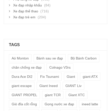
Xe đạp nhập khẩu
(84)
Xe đạp thể thao
(716)
Xe đạp trẻ em
(204)
TAGS
Aó Monton
Bánh sau xe đạp
Bộ Bánh Carbon
chân chống xe đạp
Colnago V3rs
Dura Ace DI2
Fix Tsunami
Giant
giant ATX
giant escape
Giant Ineed
GIANT Liv
GIANT PROPEL
giant TCR
Giant XTC
Giò đĩa cốt rỗng
Gọng nước xe đạp
ineed latte