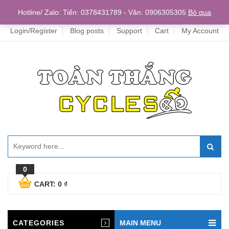
Home
Hotline/ Zalo: Tiến: 0378431789 - Vân: 0906305305
Bỏ qua
Login/Register
Blog posts
Support
Cart
My Account
0
CART:
0
₫
CATEGORIES
MAIN MENU