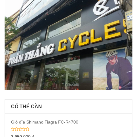
CÓ THỂ CẦN
Giò dĩa Shimano Tiagra FC-R4700
3,950,000
₫