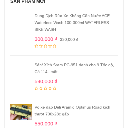
SẢN PHẨM MỚI
Dung Dịch Rửa Xe Không Cần Nước ACE
Waterless Wash 100-300ml WATERLESS
BIKE WASH
300,000
₫
330,000
₫
Sên/ Xích Sram PC-951 dành cho 9 Tốc độ,
Có 114L mắt
590,000
₫
Vỏ xe đạp Deli Aramid Optimus Road kích
thướt 700x28c gấp
550,000
₫