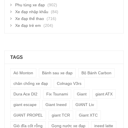
Phụ tùng xe đạp
(902)
Xe đạp nhập khẩu
(84)
Xe đạp thể thao
(716)
Xe đạp trẻ em
(204)
TAGS
Aó Monton
Bánh sau xe đạp
Bộ Bánh Carbon
chân chống xe đạp
Colnago V3rs
Dura Ace DI2
Fix Tsunami
Giant
giant ATX
giant escape
Giant Ineed
GIANT Liv
GIANT PROPEL
giant TCR
Giant XTC
Giò đĩa cốt rỗng
Gọng nước xe đạp
ineed latte