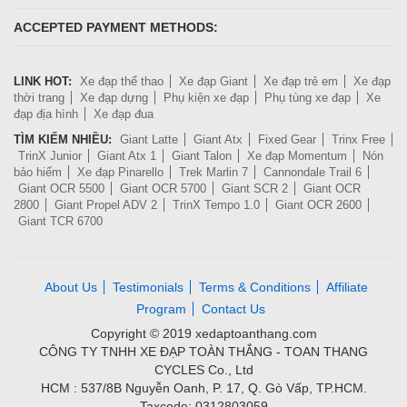
ACCEPTED PAYMENT METHODS:
LINK HOT:
Xe đạp thể thao
Xe đạp Giant
Xe đạp trẻ em
Xe đạp
thời trang
Xe đạp dựng
Phụ kiện xe đạp
Phụ tùng xe đạp
Xe
đạp địa hình
Xe đạp đua
TÌM KIẾM NHIỀU:
Giant Latte
Giant Atx
Fixed Gear
Trinx Free
TrinX Junior
Giant Atx 1
Giant Talon
Xe đạp Momentum
Nón
bảo hiểm
Xe đạp Pinarello
Trek Marlin 7
Cannondale Trail 6
Giant OCR 5500
Giant OCR 5700
Giant SCR 2
Giant OCR
2800
Giant Propel ADV 2
TrinX Tempo 1.0
Giant OCR 2600
Giant TCR 6700
About Us
Testimonials
Terms & Conditions
Affiliate
Program
Contact Us
Copyright © 2019 xedaptoanthang.com
CÔNG TY TNHH XE ĐẠP TOÀN THẮNG - TOAN THANG
CYCLES Co., Ltd
HCM : 537/8B Nguyễn Oanh, P. 17, Q. Gò Vấp, TP.HCM.
Taxcode: 0312803059