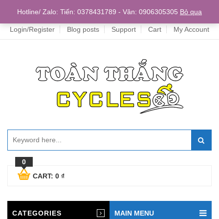
Home
Hotline/ Zalo: Tiến: 0378431789 - Vân: 0906305305
Bỏ qua
Login/Register
Blog posts
Support
Cart
My Account
0
CART:
0
₫
CATEGORIES
MAIN MENU