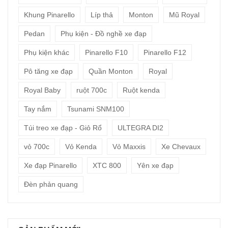
Khung Pinarello
Líp thả
Monton
Mũ Royal
Pedan
Phụ kiện - Đồ nghề xe đạp
Phụ kiện khác
Pinarello F10
Pinarello F12
Pô tăng xe đạp
Quần Monton
Royal
Royal Baby
ruột 700c
Ruột kenda
Tay nắm
Tsunami SNM100
Túi treo xe đạp - Giỏ Rổ
ULTEGRA DI2
vỏ 700c
Vỏ Kenda
Vỏ Maxxis
Xe Chevaux
Xe đạp Pinarello
XTC 800
Yên xe đạp
Đèn phản quang