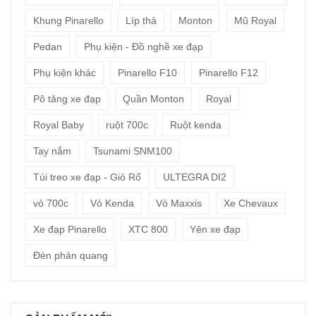
Khung Pinarello
Líp thả
Monton
Mũ Royal
Pedan
Phụ kiện - Đồ nghề xe đạp
Phụ kiện khác
Pinarello F10
Pinarello F12
Pô tăng xe đạp
Quần Monton
Royal
Royal Baby
ruột 700c
Ruột kenda
Tay nắm
Tsunami SNM100
Túi treo xe đạp - Giỏ Rổ
ULTEGRA DI2
vỏ 700c
Vỏ Kenda
Vỏ Maxxis
Xe Chevaux
Xe đạp Pinarello
XTC 800
Yên xe đạp
Đèn phản quang