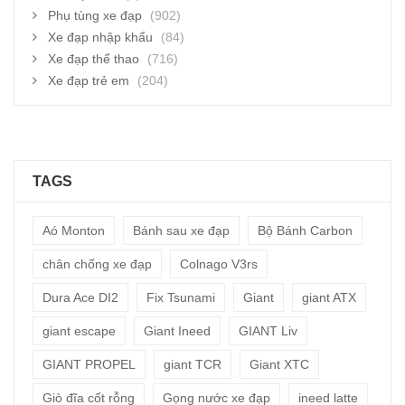
Phụ tùng xe đạp
(902)
Xe đạp nhập khẩu
(84)
Xe đạp thể thao
(716)
Xe đạp trẻ em
(204)
TAGS
Aó Monton
Bánh sau xe đạp
Bộ Bánh Carbon
chân chống xe đạp
Colnago V3rs
Dura Ace DI2
Fix Tsunami
Giant
giant ATX
giant escape
Giant Ineed
GIANT Liv
GIANT PROPEL
giant TCR
Giant XTC
Giò đĩa cốt rỗng
Gọng nước xe đạp
ineed latte