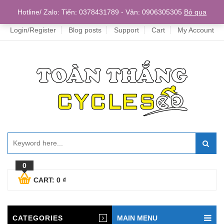
Home
Hotline/ Zalo: Tiến: 0378431789 - Vân: 0906305305
Bỏ qua
Login/Register
Blog posts
Support
Cart
My Account
0
CART:
0
₫
CATEGORIES
MAIN MENU