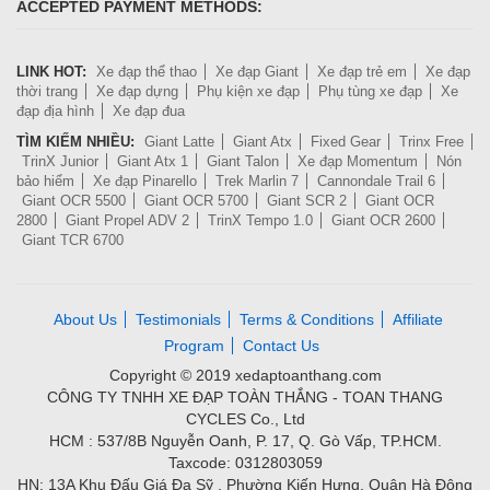
ACCEPTED PAYMENT METHODS:
LINK HOT:
Xe đạp thể thao
Xe đạp Giant
Xe đạp trẻ em
Xe đạp
thời trang
Xe đạp dựng
Phụ kiện xe đạp
Phụ tùng xe đạp
Xe
đạp địa hình
Xe đạp đua
TÌM KIẾM NHIỀU:
Giant Latte
Giant Atx
Fixed Gear
Trinx Free
TrinX Junior
Giant Atx 1
Giant Talon
Xe đạp Momentum
Nón
bảo hiểm
Xe đạp Pinarello
Trek Marlin 7
Cannondale Trail 6
Giant OCR 5500
Giant OCR 5700
Giant SCR 2
Giant OCR
2800
Giant Propel ADV 2
TrinX Tempo 1.0
Giant OCR 2600
Giant TCR 6700
About Us
Testimonials
Terms & Conditions
Affiliate
Program
Contact Us
Copyright © 2019 xedaptoanthang.com
CÔNG TY TNHH XE ĐẠP TOÀN THẮNG - TOAN THANG
CYCLES Co., Ltd
HCM : 537/8B Nguyễn Oanh, P. 17, Q. Gò Vấp, TP.HCM.
Taxcode: 0312803059
HN: 13A Khu Đấu Giá Đa Sỹ , Phường Kiến Hưng, Quận Hà Đông