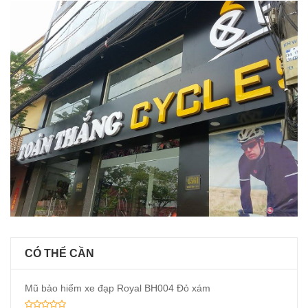
CÓ THỂ CẦN
Mũ bảo hiểm xe đạp Royal BH004 Đỏ xám