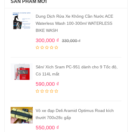
SẢN PHẨM MỚI
Dung Dịch Rửa Xe Không Cần Nước ACE
Waterless Wash 100-300ml WATERLESS
BIKE WASH
300,000
₫
330,000
₫
Sên/ Xích Sram PC-951 dành cho 9 Tốc độ,
Có 114L mắt
590,000
₫
Vỏ xe đạp Deli Aramid Optimus Road kích
thướt 700x28c gấp
550,000
₫