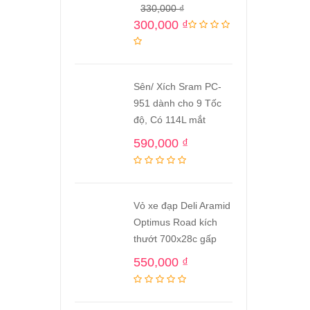
330,000
₫
300,000
₫
Sên/ Xích Sram PC-
951 dành cho 9 Tốc
độ, Có 114L mắt
590,000
₫
Vỏ xe đạp Deli Aramid
Optimus Road kích
thướt 700x28c gấp
550,000
₫