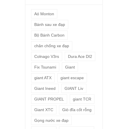
Aó Monton
Bánh sau xe đạp
Bộ Bánh Carbon
chân chống xe đạp
Colnago V3rs
Dura Ace DI2
Fix Tsunami
Giant
giant ATX
giant escape
Giant Ineed
GIANT Liv
GIANT PROPEL
giant TCR
Giant XTC
Giò đĩa cốt rỗng
Gọng nước xe đạp