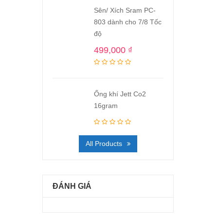
Sên/ Xích Sram PC-
803 dành cho 7/8 Tốc
độ
499,000
₫
Ống khí Jett Co2
16gram
All Products
ĐÁNH GIÁ