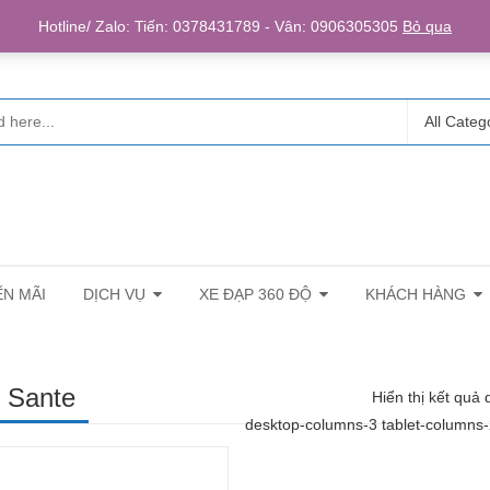
Login/R
Hotline/ Zalo: Tiến: 0378431789 - Vân: 0906305305
Bỏ qua
All Categ
N MÃI
DỊCH VỤ
XE ĐẠP 360 ĐỘ
KHÁCH HÀNG
 Sante
Hiển thị kết quả 
desktop-columns-3 tablet-columns