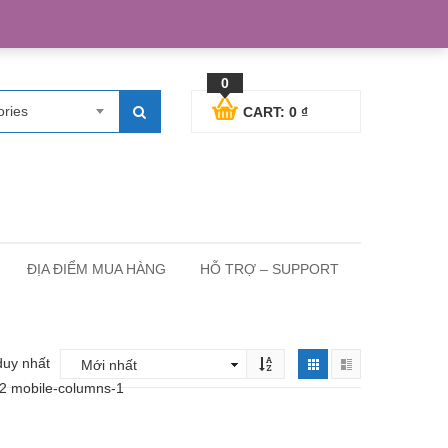
egister
Blog posts
Support
Cart
My Account
0
ories
CART:
0
₫
ĐỊA ĐIỂM MUA HÀNG
HỖ TRỢ – SUPPORT
duy nhất
-2 mobile-columns-1