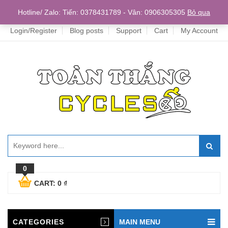
Home
Hotline/ Zalo: Tiến: 0378431789 - Vân: 0906305305
Bỏ qua
Login/Register
Blog posts
Support
Cart
My Account
0
CART:
0
₫
CATEGORIES
MAIN MENU