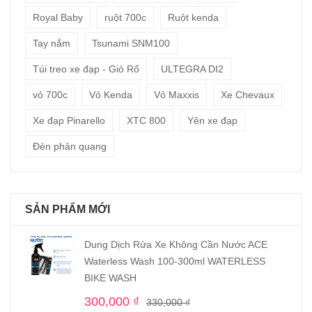
Royal Baby
ruột 700c
Ruột kenda
Tay nắm
Tsunami SNM100
Túi treo xe đạp - Giỏ Rổ
ULTEGRA DI2
vỏ 700c
Vỏ Kenda
Vỏ Maxxis
Xe Chevaux
Xe đạp Pinarello
XTC 800
Yên xe đạp
Đèn phản quang
SẢN PHẨM MỚI
Dung Dịch Rửa Xe Không Cần Nước ACE
Waterless Wash 100-300ml WATERLESS
BIKE WASH
300,000
₫
330,000
₫