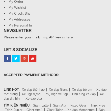
My Order
My Wishlist
My Credit Slip
My Addresses
My Personal In
NEWSLETTER
Please enter your mailchimp API key in
here
LET'S SOCIALIZE
ACCEPTED PAYMENT METHODS:
LINK HOT:
Xe đạp thể thao
Xe đạp Giant
Xe đạp trẻ em
Xe đạp
thời trang
Xe đạp dựng
Phụ kiện xe đạp
Phụ tùng xe đạp
Xe
đạp địa hình
Xe đạp đua
TÌM KIẾM NHIỀU:
Giant Latte
Giant Atx
Fixed Gear
Trinx Free
TrinX Junior
Giant Atx 1
Giant Talon
Xe đạp Momentum
Nón