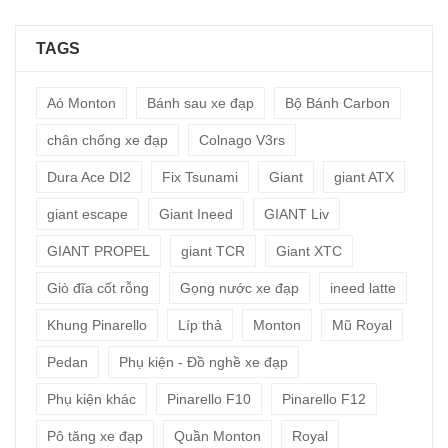
TAGS
Aó Monton
Bánh sau xe đạp
Bộ Bánh Carbon
chân chống xe đạp
Colnago V3rs
Dura Ace DI2
Fix Tsunami
Giant
giant ATX
giant escape
Giant Ineed
GIANT Liv
GIANT PROPEL
giant TCR
Giant XTC
Giò đĩa cốt rỗng
Gọng nước xe đạp
ineed latte
Khung Pinarello
Líp thả
Monton
Mũ Royal
Pedan
Phụ kiện - Đồ nghề xe đạp
Phụ kiện khác
Pinarello F10
Pinarello F12
Pô tăng xe đạp
Quần Monton
Royal