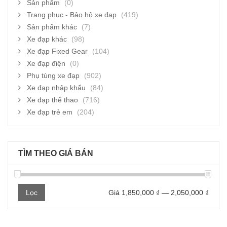
Sản phẩm
(0)
Trang phục - Bảo hộ xe đạp
(419)
Sản phẩm khác
(7)
Xe đạp khác
(98)
Xe đạp Fixed Gear
(104)
Xe đạp điện
(0)
Phụ tùng xe đạp
(902)
Xe đạp nhập khẩu
(84)
Xe đạp thể thao
(716)
Xe đạp trẻ em
(204)
TÌM THEO GIÁ BÁN
Giá
Giá
Lọc
Giá
1,850,000 ₫
—
2,050,000 ₫
thấp
cao
nhất
nhất