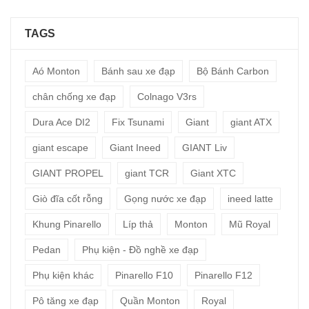
TAGS
Aó Monton
Bánh sau xe đạp
Bộ Bánh Carbon
chân chống xe đạp
Colnago V3rs
Dura Ace DI2
Fix Tsunami
Giant
giant ATX
giant escape
Giant Ineed
GIANT Liv
GIANT PROPEL
giant TCR
Giant XTC
Giò đĩa cốt rỗng
Gọng nước xe đạp
ineed latte
Khung Pinarello
Líp thả
Monton
Mũ Royal
Pedan
Phụ kiện - Đồ nghề xe đạp
Phụ kiện khác
Pinarello F10
Pinarello F12
Pô tăng xe đạp
Quần Monton
Royal