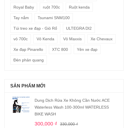
Royal Baby
ruột 700c
Ruột kenda
Tay nắm
Tsunami SNM100
Túi treo xe đạp - Giỏ Rổ
ULTEGRA DI2
vỏ 700c
Vỏ Kenda
Vỏ Maxxis
Xe Chevaux
Xe đạp Pinarello
XTC 800
Yên xe đạp
Đèn phản quang
SẢN PHẨM MỚI
Dung Dịch Rửa Xe Không Cần Nước ACE
Waterless Wash 100-300ml WATERLESS
BIKE WASH
300,000
₫
330,000
₫