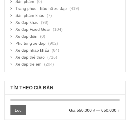
Sản phẩm
(0)
Trang phục - Bảo hộ xe đạp
(419)
Sản phẩm khác
(7)
Xe đạp khác
(98)
Xe đạp Fixed Gear
(104)
Xe đạp điện
(0)
Phụ tùng xe đạp
(902)
Xe đạp nhập khẩu
(84)
Xe đạp thể thao
(716)
Xe đạp trẻ em
(204)
TÌM THEO GIÁ BÁN
Giá
Giá
Lọc
Giá
550,000 ₫
—
650,000 ₫
thấp
cao
nhất
nhất