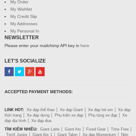
My Order
My Wishlist
My Credit Slip
My Addresses
My Personal In
NEWSLETTER
Please enter your mailchimp API key in
here
LET'S SOCIALIZE
ACCEPTED PAYMENT METHODS:
LINK HOT:
Xe đạp thể thao
Xe đạp Giant
Xe đạp trẻ em
Xe đạp
thời trang
Xe đạp dựng
Phụ kiện xe đạp
Phụ tùng xe đạp
Xe
đạp địa hình
Xe đạp đua
TÌM KIẾM NHIỀU:
Giant Latte
Giant Atx
Fixed Gear
Trinx Free
TrinX Junior
Giant Atx 1
Giant Talon
Xe đạp Momentum
Nón