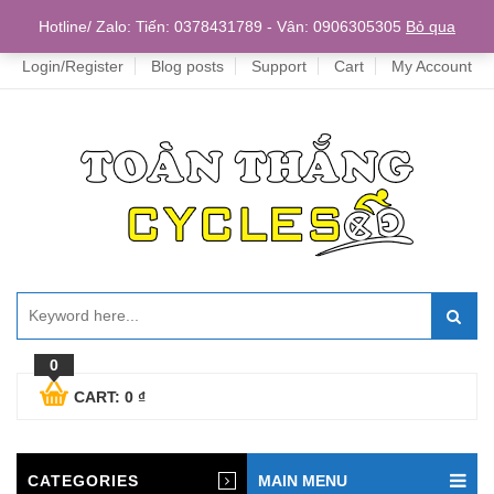
Home
Hotline/ Zalo: Tiến: 0378431789 - Vân: 0906305305
Bỏ qua
Login/Register
Blog posts
Support
Cart
My Account
0
CART:
0
₫
CATEGORIES
MAIN MENU