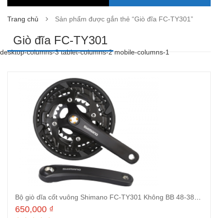
Trang chủ
Sản phẩm được gắn thẻ “Giò đĩa FC-TY301”
Giò đĩa FC-TY301
desktop-columns-3 tablet-columns-2 mobile-columns-1
Bộ giò dĩa cốt vuông Shimano FC-TY301 Không BB 48-38-28T dài 170mm
650,000
₫