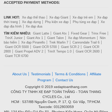
ACCEPTED PAYMENT METHODS:
LINK HOT:
Xe đạp thể thao
Xe đạp Giant
Xe đạp trẻ em
Xe đạp
thời trang
Xe đạp dựng
Phụ kiện xe đạp
Phụ tùng xe đạp
Xe
đạp địa hình
Xe đạp đua
TÌM KIẾM NHIỀU:
Giant Latte
Giant Atx
Fixed Gear
Trinx Free
TrinX Junior
Giant Atx 1
Giant Talon
Xe đạp Momentum
Nón
bảo hiểm
Xe đạp Pinarello
Trek Marlin 7
Cannondale Trail 6
Giant OCR 5500
Giant OCR 5700
Giant SCR 2
Giant OCR
2800
Giant Propel ADV 2
TrinX Tempo 1.0
Giant OCR 2600
Giant TCR 6700
About Us
Testimonials
Terms & Conditions
Affiliate
Program
Contact Us
Copyright © 2019 xedaptoanthang.com
CÔNG TY TNHH XE ĐẠP TOÀN THẮNG - TOAN THANG
CYCLES Co., Ltd
HCM : 537/8B Nguyễn Oanh, P. 17, Q. Gò Vấp, TP.HCM.
Taxcode: 0312803059
HN: 13A Khu Đấu Giá Đa Sỹ , Phường Kiến Hưng, Quận Hà Đông