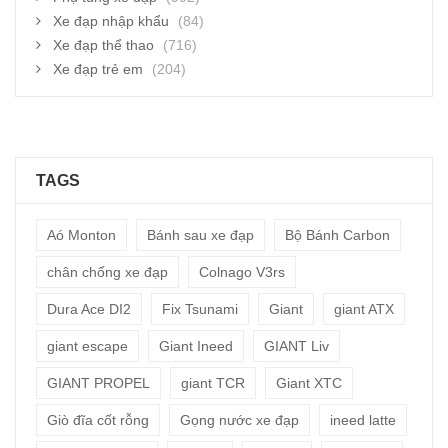
Xe đạp nhập khẩu
(84)
Xe đạp thể thao
(716)
Xe đạp trẻ em
(204)
TAGS
Aó Monton
Bánh sau xe đạp
Bộ Bánh Carbon
chân chống xe đạp
Colnago V3rs
Dura Ace DI2
Fix Tsunami
Giant
giant ATX
giant escape
Giant Ineed
GIANT Liv
GIANT PROPEL
giant TCR
Giant XTC
Giò đĩa cốt rỗng
Gọng nước xe đạp
ineed latte