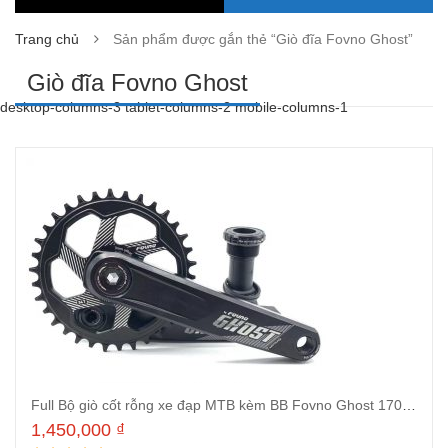
Trang chủ
Sản phẩm được gắn thẻ “Giò đĩa Fovno Ghost”
Giò đĩa Fovno Ghost
desktop-columns-3 tablet-columns-2 mobile-columns-1
Full Bộ giò cốt rỗng xe đạp MTB kèm BB Fovno Ghost 170mm đĩa DecKas chuẩn GXP 32 34 36 38 răng tùy chọn(Màu tùy chọn)
1,450,000
₫