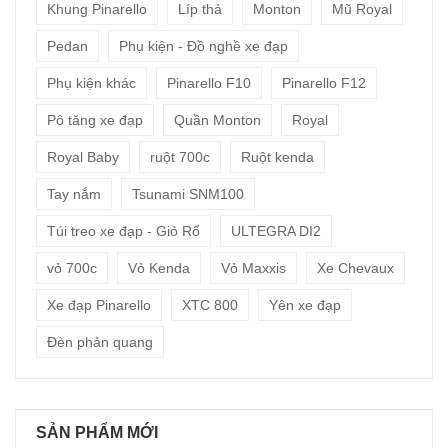
Khung Pinarello
Líp thả
Monton
Mũ Royal
Pedan
Phụ kiện - Đồ nghề xe đạp
Phụ kiện khác
Pinarello F10
Pinarello F12
Pô tăng xe đạp
Quần Monton
Royal
Royal Baby
ruột 700c
Ruột kenda
Tay nắm
Tsunami SNM100
Túi treo xe đạp - Giỏ Rổ
ULTEGRA DI2
vỏ 700c
Vỏ Kenda
Vỏ Maxxis
Xe Chevaux
Xe đạp Pinarello
XTC 800
Yên xe đạp
Đèn phản quang
SẢN PHẨM MỚI