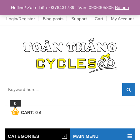
Home
Hotline/ Zalo: Tiến: 0378431789 - Vân: 0906305305
Bỏ qua
Login/Register
Blog posts
Support
Cart
My Account
0
CART:
0
₫
CATEGORIES
MAIN MENU