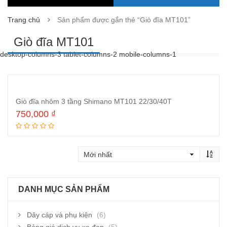
Trang chủ
Sản phẩm được gắn thẻ “Giò đĩa MT101”
Giò đĩa MT101
desktop-columns-3 tablet-columns-2 mobile-columns-1
Giò đĩa nhôm 3 tầng Shimano MT101 22/30/40T
750,000
₫
Thêm vào giỏ hàng
DANH MỤC SẢN PHẨM
Dây cáp và phụ kiện
(6)