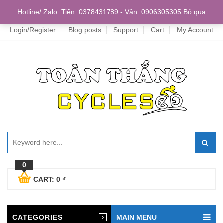
Home
Hotline/ Zalo: Tiến: 0378431789 - Vân: 0906305305
Bỏ qua
Login/Register
Blog posts
Support
Cart
My Account
0
CART:
0
₫
CATEGORIES
MAIN MENU