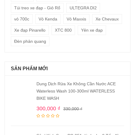
Túi treo xe đạp - Giỏ Rổ
ULTEGRA DI2
vỏ 700c
Vỏ Kenda
Vỏ Maxxis
Xe Chevaux
Xe đạp Pinarello
XTC 800
Yên xe đạp
Đèn phản quang
SẢN PHẨM MỚI
Dung Dịch Rửa Xe Không Cần Nước ACE
Waterless Wash 100-300ml WATERLESS
BIKE WASH
300,000
₫
330,000
₫