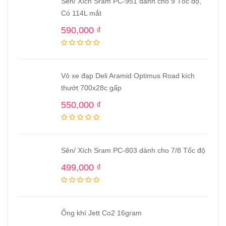
Sên/ Xích Sram PC-951 dành cho 9 Tốc độ,
Có 114L mắt
590,000
₫
Vỏ xe đạp Deli Aramid Optimus Road kích
thướt 700x28c gấp
550,000
₫
Sên/ Xích Sram PC-803 dành cho 7/8 Tốc độ
499,000
₫
Ống khí Jett Co2 16gram