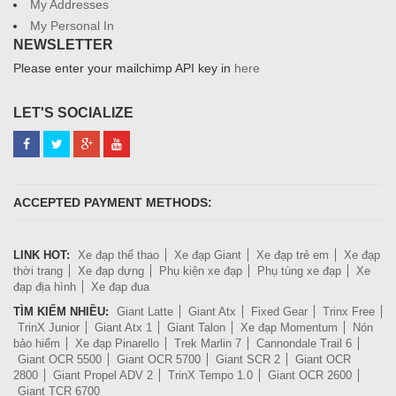
My Addresses
My Personal In
NEWSLETTER
Please enter your mailchimp API key in
here
LET'S SOCIALIZE
ACCEPTED PAYMENT METHODS:
LINK HOT:
Xe đạp thể thao
Xe đạp Giant
Xe đạp trẻ em
Xe đạp
thời trang
Xe đạp dựng
Phụ kiện xe đạp
Phụ tùng xe đạp
Xe
đạp địa hình
Xe đạp đua
TÌM KIẾM NHIỀU:
Giant Latte
Giant Atx
Fixed Gear
Trinx Free
TrinX Junior
Giant Atx 1
Giant Talon
Xe đạp Momentum
Nón
bảo hiểm
Xe đạp Pinarello
Trek Marlin 7
Cannondale Trail 6
Giant OCR 5500
Giant OCR 5700
Giant SCR 2
Giant OCR
2800
Giant Propel ADV 2
TrinX Tempo 1.0
Giant OCR 2600
Giant TCR 6700