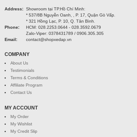
Address:
Showroom tại TP.Hồ Chí Minh:
* 537/8B Nguyễn Oanh, , P. 17, Quận Gò Vấp.
* 321 Hồng Lạc, P. 10, Q. Tân Bình.
Phone:
HCM: 028.2253.0644 - 028.3592.0679
Zalo-Viper: 0378431789 / 0906.305.305
Email:
contact@shopxedap.vn
COMPANY
About Us
Testimonials
Terms & Conditions
Affiliate Program
Contact Us
MY ACCOUNT
My Order
My Wishlist
My Credit Slip