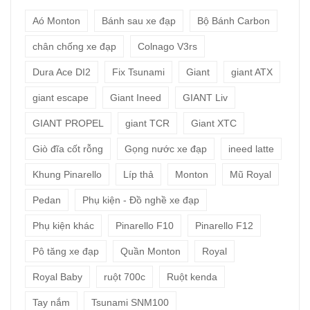
Aó Monton
Bánh sau xe đạp
Bộ Bánh Carbon
chân chống xe đạp
Colnago V3rs
Dura Ace DI2
Fix Tsunami
Giant
giant ATX
giant escape
Giant Ineed
GIANT Liv
GIANT PROPEL
giant TCR
Giant XTC
Giò đĩa cốt rỗng
Gọng nước xe đạp
ineed latte
Khung Pinarello
Líp thả
Monton
Mũ Royal
Pedan
Phụ kiện - Đồ nghề xe đạp
Phụ kiện khác
Pinarello F10
Pinarello F12
Pô tăng xe đạp
Quần Monton
Royal
Royal Baby
ruột 700c
Ruột kenda
Tay nắm
Tsunami SNM100