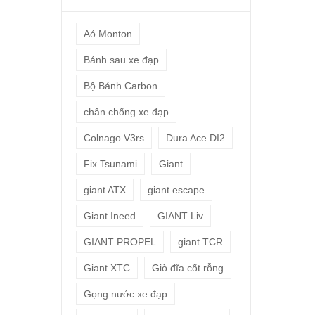
Aó Monton
Bánh sau xe đạp
Bộ Bánh Carbon
chân chống xe đạp
Colnago V3rs
Dura Ace DI2
Fix Tsunami
Giant
giant ATX
giant escape
Giant Ineed
GIANT Liv
GIANT PROPEL
giant TCR
Giant XTC
Giò đĩa cốt rỗng
Gọng nước xe đạp