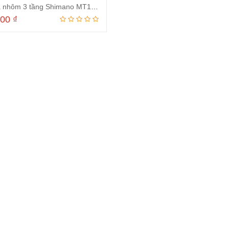
Giò đĩa nhôm 3 tầng Shimano MT101 22/30/40T
000
₫
Thêm vào giỏ hàng