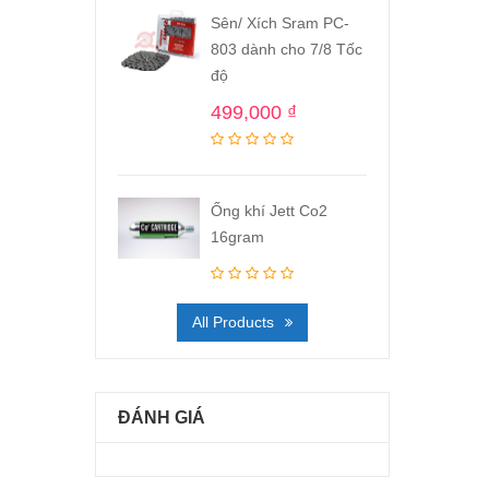
Sên/ Xích Sram PC-
803 dành cho 7/8 Tốc
độ
499,000
₫
Ống khí Jett Co2
16gram
All Products
ĐÁNH GIÁ