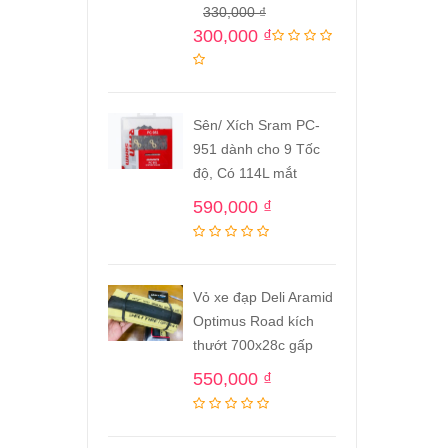
330,000
₫
300,000
₫
Sên/ Xích Sram PC-
951 dành cho 9 Tốc
độ, Có 114L mắt
590,000
₫
Vỏ xe đạp Deli Aramid
Optimus Road kích
thướt 700x28c gấp
550,000
₫