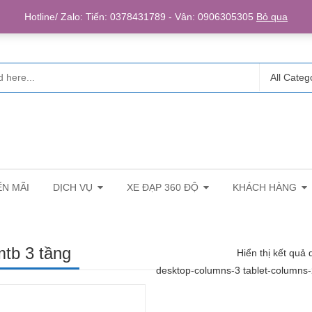
Login/R
Hotline/ Zalo: Tiến: 0378431789 - Vân: 0906305305
Bỏ qua
All Categ
N MÃI
DỊCH VỤ
XE ĐẠP 360 ĐỘ
KHÁCH HÀNG
mtb 3 tầng
Hiển thị kết quả 
desktop-columns-3 tablet-columns