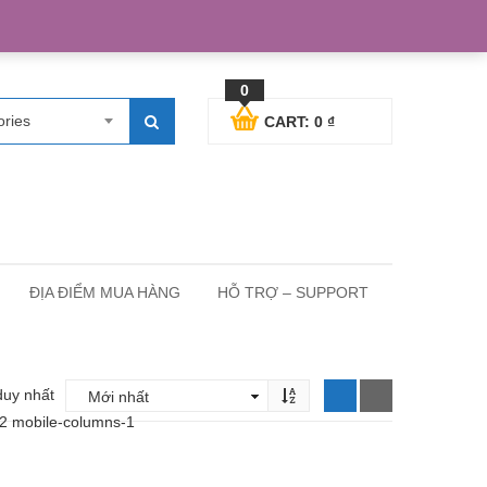
egister
Blog posts
Support
Cart
My Account
0
ories
CART:
0
₫
ĐỊA ĐIỂM MUA HÀNG
HỖ TRỢ – SUPPORT
duy nhất
-2 mobile-columns-1