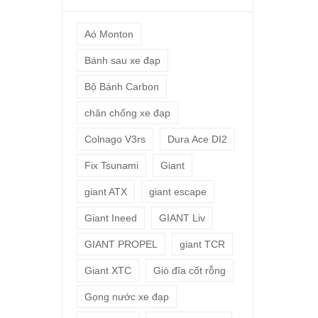
Aó Monton
Bánh sau xe đạp
Bộ Bánh Carbon
chân chống xe đạp
Colnago V3rs
Dura Ace DI2
Fix Tsunami
Giant
giant ATX
giant escape
Giant Ineed
GIANT Liv
GIANT PROPEL
giant TCR
Giant XTC
Giò đĩa cốt rỗng
Gọng nước xe đạp