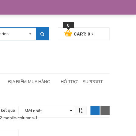
egister
Blog posts
Support
Cart
My Account
0
ories
CART:
0
₫
ĐỊA ĐIỂM MUA HÀNG
HỖ TRỢ – SUPPORT
2 kết quả
-2 mobile-columns-1