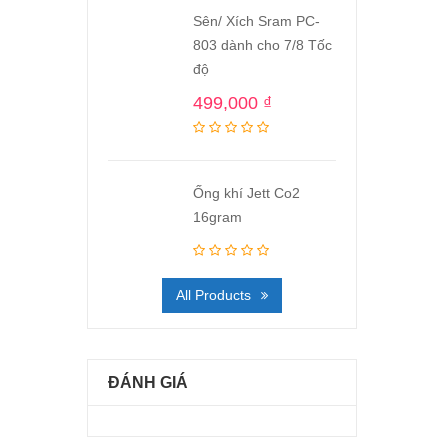
Sên/ Xích Sram PC-
803 dành cho 7/8 Tốc
độ
499,000
₫
Ống khí Jett Co2
16gram
All Products
ĐÁNH GIÁ