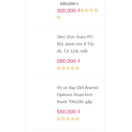
330,000
₫
300,000
₫
Sên/ Xích Sram PC-
951 dành cho 9 Tốc
độ, Có 114L mắt
590,000
₫
Vỏ xe đạp Deli Aramid
Optimus Road kích
thướt 700x28c gấp
550,000
₫