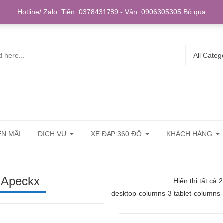
Login/R
Hotline/ Zalo: Tiến: 0378431789 - Vân: 0906305305
Bỏ qua
All Categ
N MÃI
DỊCH VỤ
XE ĐẠP 360 ĐỘ
KHÁCH HÀNG
 Apeckx
Hiển thị tất cả 
desktop-columns-3 tablet-columns