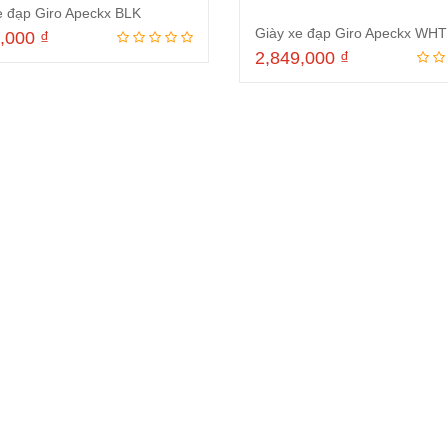
e đạp Giro Apeckx BLK
Giày xe đạp Giro Apeckx WHT
9,000
₫
2,849,000
₫
Thêm vào giỏ hàng
Thêm vào giỏ hà