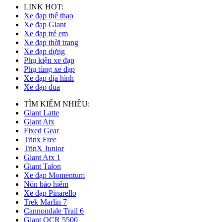
LINK HOT:
Xe đạp thể thao
Xe đạp Giant
Xe đạp trẻ em
Xe đạp thời trang
Xe đạp dựng
Phụ kiện xe đạp
Phụ tùng xe đạp
Xe đạp địa hình
Xe đạp đua
TÌM KIẾM NHIỀU:
Giant Latte
Giant Atx
Fixed Gear
Trinx Free
TrinX Junior
Giant Atx 1
Giant Talon
Xe đạp Momentum
Nón bảo hiểm
Xe đạp Pinarello
Trek Marlin 7
Cannondale Trail 6
Giant OCR 5500