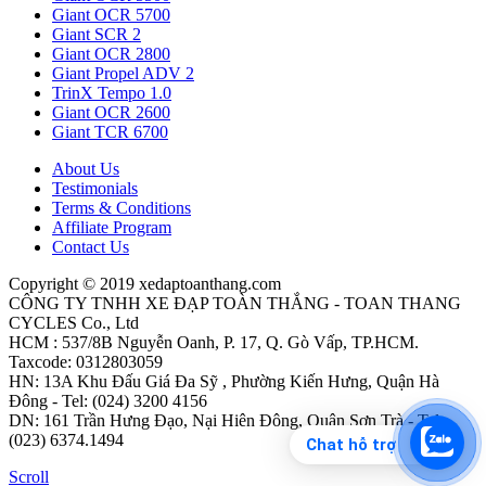
Giant OCR 5700
Giant SCR 2
Giant OCR 2800
Giant Propel ADV 2
TrinX Tempo 1.0
Giant OCR 2600
Giant TCR 6700
About Us
Testimonials
Terms & Conditions
Affiliate Program
Contact Us
Copyright © 2019 xedaptoanthang.com
CÔNG TY TNHH XE ĐẠP TOÀN THẮNG - TOAN THANG
CYCLES Co., Ltd
HCM : 537/8B Nguyễn Oanh, P. 17, Q. Gò Vấp, TP.HCM.
Taxcode: 0312803059
HN: 13A Khu Đấu Giá Đa Sỹ , Phường Kiến Hưng, Quận Hà
Đông - Tel: (024) 3200 4156
DN: 161 Trần Hưng Đạo, Nại Hiên Đông, Quận Sơn Trà - Tel:
(023) 6374.1494
Chat hỗ trợ
Scroll