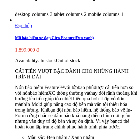
desktop-columns-3 tablet-columns-2 mobile-columns-1
Đọc tiếp
Mũ bảo hiểm xe đạp Giro Feature(Đen xanh)
1,899,000
₫
Availability:
In stock
Out of stock
CẢI TIẾN VƯỢT BẬC DÀNH CHO NHỮNG HÀNH
TRÌNH DÀI
Nón bảo hiểm Feature™với lớpbao phủđược cải tiến hơn so
với nónbảo hiểmXC thông thường vàthay đổi rãnh thoáng khí
hướng lên trên giúp tỏa nhiệt hiệu quả hơn. Lớp vỏ đơn
mảnhIn-Mold giúp nâng cao độ bền mà vẫn tối thiểu hóa
trọng lượng. Khibạn đội nón bảo hiểm, hệ thống bảo vệ In-
Form cứng chắc sẽ đảm bảo khả năng điều chỉnh đơn giản
nhưng vẫn duy trì độ bền và sự ổn định. Vì vậy bạncó thể
hoàn toàn tập trung chinh phục hành trình phía trước.
Màu sắc: Đen nhám / Xanh nhám