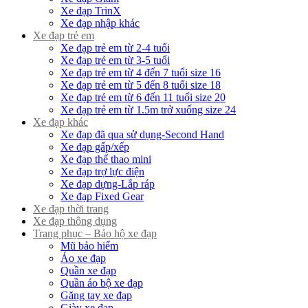
Xe đạp TrinX
Xe đạp nhập khác
Xe đạp trẻ em
Xe đạp trẻ em từ 2-4 tuổi
Xe đạp trẻ em từ 3-5 tuổi
Xe đạp trẻ em từ 4 đến 7 tuổi size 16
Xe đạp trẻ em từ 5 đến 8 tuổi size 18
Xe đạp trẻ em từ 6 đến 11 tuổi size 20
Xe đạp trẻ em từ 1.5m trở xuống size 24
Xe đạp khác
Xe đạp đã qua sử dụng-Second Hand
Xe đạp gấp/xếp
Xe đạp thể thao mini
Xe đạp trợ lực điện
Xe đạp dựng-Lắp ráp
Xe đạp Fixed Gear
Xe đạp thời trang
Xe đạp thông dụng
Trang phục – Bảo hộ xe đạp
Mũ bảo hiểm
Áo xe đạp
Quần xe đạp
Quần áo bộ xe đạp
Găng tay xe đạp
Giày xe đạp