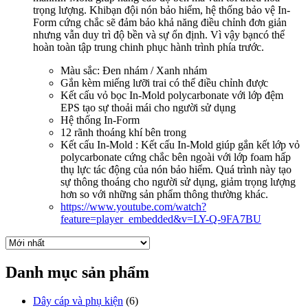
trọng lượng. Khibạn đội nón bảo hiểm, hệ thống bảo vệ In-
Form cứng chắc sẽ đảm bảo khả năng điều chỉnh đơn giản
nhưng vẫn duy trì độ bền và sự ổn định. Vì vậy bạncó thể
hoàn toàn tập trung chinh phục hành trình phía trước.
Màu sắc: Đen nhám / Xanh nhám
Gắn kèm miếng lưỡi trai có thể điều chỉnh được
Kết cấu vỏ bọc In-Mold polycarbonate với lớp đệm
EPS tạo sự thoải mái cho người sử dụng
Hệ thống In-Form
12 rãnh thoáng khí bên trong
Kết cấu In-Mold : Kết cấu In-Mold giúp gắn kết lớp vỏ
polycarbonate cứng chắc bên ngoài với lớp foam hấp
thụ lực tác động của nón bảo hiểm. Quá trình này tạo
sự thông thoáng cho người sử dụng, giảm trọng lượng
hơn so với những sản phẩm thông thường khác.
https://www.youtube.com/watch?
feature=player_embedded&v=LY-Q-9FA7BU
Danh mục sản phẩm
Dây cáp và phụ kiện
(6)