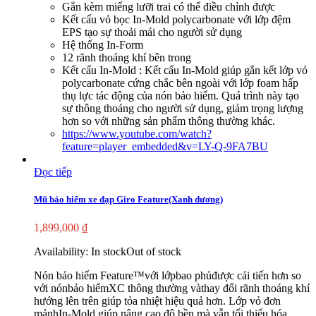
Gắn kèm miếng lưỡi trai có thể điều chỉnh được
Kết cấu vỏ bọc In-Mold polycarbonate với lớp đệm
EPS tạo sự thoải mái cho người sử dụng
Hệ thống In-Form
12 rãnh thoáng khí bên trong
Kết cấu In-Mold : Kết cấu In-Mold giúp gắn kết lớp vỏ
polycarbonate cứng chắc bên ngoài với lớp foam hấp
thụ lực tác động của nón bảo hiểm. Quá trình này tạo
sự thông thoáng cho người sử dụng, giảm trọng lượng
hơn so với những sản phẩm thông thường khác.
https://www.youtube.com/watch?
feature=player_embedded&v=LY-Q-9FA7BU
Đọc tiếp
Mũ bảo hiểm xe đạp Giro Feature(Xanh dương)
1,899,000
₫
Availability:
In stock
Out of stock
Nón bảo hiểm Feature™với lớpbao phủđược cải tiến hơn so
với nónbảo hiểmXC thông thường vàthay đổi rãnh thoáng khí
hướng lên trên giúp tỏa nhiệt hiệu quả hơn. Lớp vỏ đơn
mảnhIn-Mold giúp nâng cao độ bền mà vẫn tối thiểu hóa