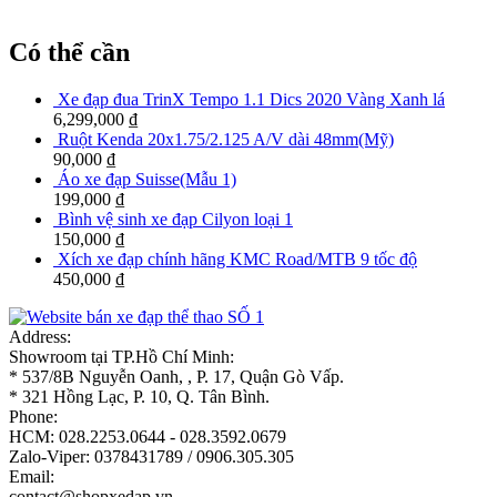
Có thể cần
Xe đạp đua TrinX Tempo 1.1 Dics 2020 Vàng Xanh lá
6,299,000
₫
Ruột Kenda 20x1.75/2.125 A/V dài 48mm(Mỹ)
90,000
₫
Áo xe đạp Suisse(Mẫu 1)
199,000
₫
Bình vệ sinh xe đạp Cilyon loại 1
150,000
₫
Xích xe đạp chính hãng KMC Road/MTB 9 tốc độ
450,000
₫
Address:
Showroom tại TP.Hồ Chí Minh:
* 537/8B Nguyễn Oanh, , P. 17, Quận Gò Vấp.
* 321 Hồng Lạc, P. 10, Q. Tân Bình.
Phone:
HCM: 028.2253.0644 - 028.3592.0679
Zalo-Viper: 0378431789 / 0906.305.305
Email:
contact@shopxedap.vn