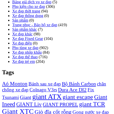
Bảng giá dịch vụ xe đạp
(5)
Phụ kiện cho xe đạp
(306)
Xe đạp thời trang
(94)
Xe đạp thông dụng
(0)
Sản phẩm
(0)
Trang phục - Bảo hộ xe đạp
(419)
Sản phẩm khác
(7)
Xe đạp khác
(98)
Xe đạp Fixed Gear
(104)
Xe đạp điện
(0)
Phụ tùng xe đạp
(902)
Xe đạp nhập khẩu
(84)
Xe đạp thể thao
(716)
Xe đạp trẻ em
(204)
Tags
Aó Monton
Bộ Bánh Carbon
Bánh sau xe đạp
chân
Dura Ace DI2
chống xe đạp
Colnago V3rs
Fix
giant ATX
giant escape
Giant
Giant
Tsunami
Ineed
giant TCR
GIANT Liv
GIANT PROPEL
Giant XTC
Giò đĩa cốt rỗng
Gọng nước xe đạp