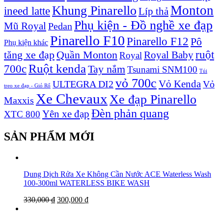
Monton
Khung Pinarello
ineed latte
Líp thả
Phụ kiện - Đồ nghề xe đạp
Mũ Royal
Pedan
Pinarello F10
Pinarello F12
Pô
Phụ kiện khác
ruột
tăng xe đạp
Quần Monton
Royal Baby
Royal
Ruột kenda
700c
Tay nắm
Tsunami SNM100
Túi
vỏ 700c
Vỏ Kenda
ULTEGRA DI2
Vỏ
treo xe đạp - Giỏ Rổ
Xe Chevaux
Xe đạp Pinarello
Maxxis
Đèn phản quang
Yên xe đạp
XTC 800
SẢN PHẨM MỚI
Dung Dịch Rửa Xe Không Cần Nước ACE Waterless Wash
100-300ml WATERLESS BIKE WASH
330,000
₫
300,000
₫