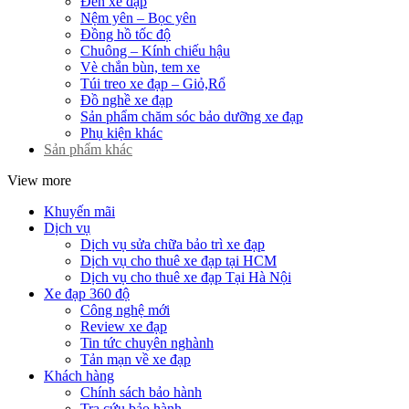
Đèn xe đạp
Nệm yên – Bọc yên
Đồng hồ tốc độ
Chuông – Kính chiếu hậu
Vè chắn bùn, tem xe
Túi treo xe đạp – Giỏ,Rổ
Đồ nghề xe đạp
Sản phẩm chăm sóc bảo dưỡng xe đạp
Phụ kiện khác
Sản phẩm khác
View more
Khuyến mãi
Dịch vụ
Dịch vụ sửa chữa bảo trì xe đạp
Dịch vụ cho thuê xe đạp tại HCM
Dịch vụ cho thuê xe đạp Tại Hà Nội
Xe đạp 360 độ
Công nghệ mới
Review xe đạp
Tin tức chuyên nghành
Tản mạn về xe đạp
Khách hàng
Chính sách bảo hành
Tra cứu bảo hành