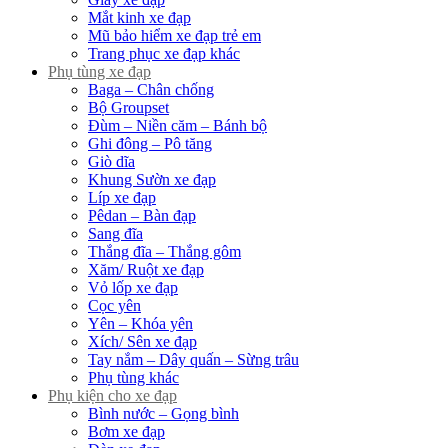
Mắt kinh xe đạp
Mũ bảo hiểm xe đạp trẻ em
Trang phục xe đạp khác
Phụ tùng xe đạp
Baga – Chân chống
Bộ Groupset
Đùm – Niền căm – Bánh bộ
Ghi đông – Pô tăng
Giò dĩa
Khung Sườn xe đạp
Líp xe đạp
Pêdan – Bàn đạp
Sang đĩa
Thắng đĩa – Thắng gôm
Xăm/ Ruột xe đạp
Vỏ lốp xe đạp
Cọc yên
Yên – Khóa yên
Xích/ Sên xe đạp
Tay nắm – Dây quấn – Sừng trâu
Phụ tùng khác
Phụ kiện cho xe đạp
Bình nước – Gọng bình
Bơm xe đạp