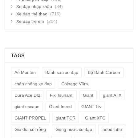
Xe đạp nhập khẩu
(84)
Xe đạp thể thao
(716)
Xe đạp trẻ em
(204)
TAGS
Aó Monton
Bánh sau xe đạp
Bộ Bánh Carbon
chân chống xe đạp
Colnago V3rs
Dura Ace DI2
Fix Tsunami
Giant
giant ATX
giant escape
Giant Ineed
GIANT Liv
GIANT PROPEL
giant TCR
Giant XTC
Giò đĩa cốt rỗng
Gọng nước xe đạp
ineed latte