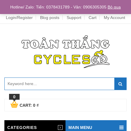
Home
Hotline/ Zalo: Tiến: 0378431789 - Vân: 0906305305
Bỏ qua
Login/Register
Blog posts
Support
Cart
My Account
0
CART:
0
₫
CATEGORIES
MAIN MENU