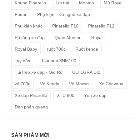
Khung Pinarello
Líp thả
Monton
Mũ Royal
Pedan
Phụ kiện - Đồ nghề xe đạp
Phụ kiện khác
Pinarello F10
Pinarello F12
Pô tăng xe đạp
Quần Monton
Royal
Royal Baby
ruột 700c
Ruột kenda
Tay nắm
Tsunami SNM100
Túi treo xe đạp - Giỏ Rổ
ULTEGRA DI2
vỏ 700c
Vỏ Kenda
Vỏ Maxxis
Xe Chevaux
Xe đạp Pinarello
XTC 800
Yên xe đạp
Đèn phản quang
SẢN PHẨM MỚI