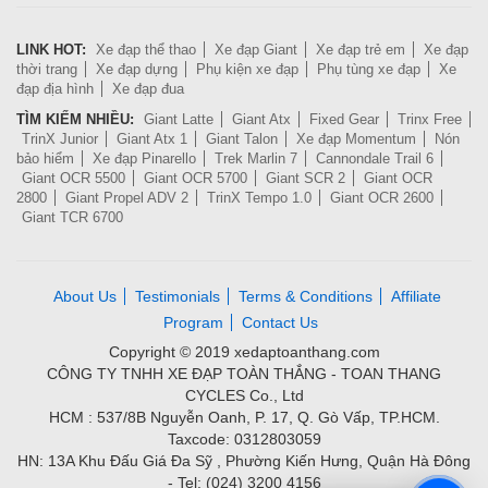
LINK HOT:
Xe đạp thể thao
Xe đạp Giant
Xe đạp trẻ em
Xe đạp
thời trang
Xe đạp dựng
Phụ kiện xe đạp
Phụ tùng xe đạp
Xe
đạp địa hình
Xe đạp đua
TÌM KIẾM NHIỀU:
Giant Latte
Giant Atx
Fixed Gear
Trinx Free
TrinX Junior
Giant Atx 1
Giant Talon
Xe đạp Momentum
Nón
bảo hiểm
Xe đạp Pinarello
Trek Marlin 7
Cannondale Trail 6
Giant OCR 5500
Giant OCR 5700
Giant SCR 2
Giant OCR
2800
Giant Propel ADV 2
TrinX Tempo 1.0
Giant OCR 2600
Giant TCR 6700
About Us
Testimonials
Terms & Conditions
Affiliate
Program
Contact Us
Copyright © 2019 xedaptoanthang.com
CÔNG TY TNHH XE ĐẠP TOÀN THẮNG - TOAN THANG
CYCLES Co., Ltd
HCM : 537/8B Nguyễn Oanh, P. 17, Q. Gò Vấp, TP.HCM.
Taxcode: 0312803059
HN: 13A Khu Đấu Giá Đa Sỹ , Phường Kiến Hưng, Quận Hà Đông
- Tel: (024) 3200 4156