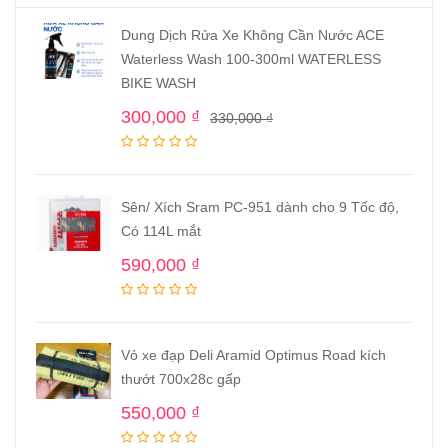
Dung Dịch Rửa Xe Không Cần Nước ACE
Waterless Wash 100-300ml WATERLESS
BIKE WASH
300,000
₫
330,000
₫
Sên/ Xích Sram PC-951 dành cho 9 Tốc độ,
Có 114L mắt
590,000
₫
Vỏ xe đạp Deli Aramid Optimus Road kích
thướt 700x28c gấp
550,000
₫