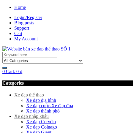
Home
Login/Register
Blog posts
Support
Cart
My Account
0
Cart:
0
₫
Categories
Xe đạp thể thao
Xe đạp địa hình
Xe đạp cuộc-Xe đạp đua
Xe đạp thành phố
Xe đạp nhập khẩu
Xe đạp Cervélo
Xe đạp Colnago
Xe đạp Giant