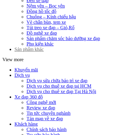
Đèn xe đạp
Nệm yên – Bọc yên
Đồng hồ tốc độ
Chuông – Kính chiếu hậu
Vè chắn bùn, tem xe
Túi treo xe đạp – Giỏ,Rổ
Đồ nghề xe đạp
Sản phẩm chăm sóc bảo dưỡng xe đạp
Phụ kiện khác
Sản phẩm khác
View more
Khuyến mãi
Dịch vụ
Dịch vụ sửa chữa bảo trì xe đạp
Dịch vụ cho thuê xe đạp tại HCM
Dịch vụ cho thuê xe đạp Tại Hà Nội
Xe đạp 360 độ
Công nghệ mới
Review xe đạp
Tin tức chuyên nghành
Tản mạn về xe đạp
Khách hàng
Chính sách bảo hành
Tra cứu bảo hành