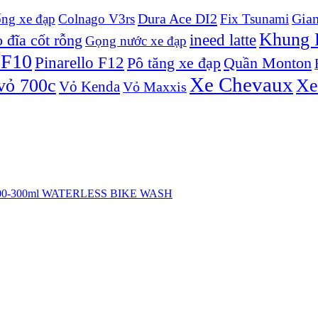
Dura Ace DI2
Gian
ống xe đạp
Colnago V3rs
Fix Tsunami
Khung P
ineed latte
 đĩa cốt rỗng
Gọng nước xe đạp
 F10
Pinarello F12
Pô tăng xe đạp
Quần Monton
Xe Chevaux
vỏ 700c
Xe
Vỏ Kenda
Vỏ Maxxis
h 100-300ml WATERLESS BIKE WASH