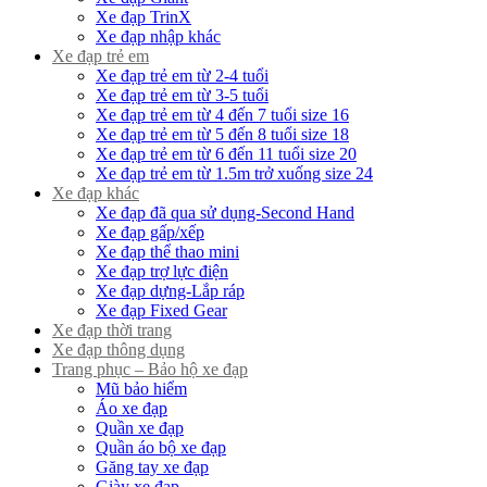
Xe đạp TrinX
Xe đạp nhập khác
Xe đạp trẻ em
Xe đạp trẻ em từ 2-4 tuổi
Xe đạp trẻ em từ 3-5 tuổi
Xe đạp trẻ em từ 4 đến 7 tuổi size 16
Xe đạp trẻ em từ 5 đến 8 tuổi size 18
Xe đạp trẻ em từ 6 đến 11 tuổi size 20
Xe đạp trẻ em từ 1.5m trở xuống size 24
Xe đạp khác
Xe đạp đã qua sử dụng-Second Hand
Xe đạp gấp/xếp
Xe đạp thể thao mini
Xe đạp trợ lực điện
Xe đạp dựng-Lắp ráp
Xe đạp Fixed Gear
Xe đạp thời trang
Xe đạp thông dụng
Trang phục – Bảo hộ xe đạp
Mũ bảo hiểm
Áo xe đạp
Quần xe đạp
Quần áo bộ xe đạp
Găng tay xe đạp
Giày xe đạp