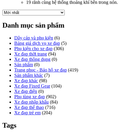
19 rãnh cùng hệ thống thoáng khí bên trong nón.
Danh mục sản phẩm
Dây cáp và phụ kiện
(6)
Bảng giá dịch vụ xe đạp
(5)
Phụ kiện cho xe đạp
(306)
Xe đạp thời trang
(94)
Xe đạp thông dụng
(0)
Sản phẩm
(0)
Trang phục - Bảo hộ xe đạp
(419)
Sản phẩm khác
(7)
Xe đạp khác
(98)
Xe đạp Fixed Gear
(104)
Xe đạp điện
(0)
Phụ tùng xe đạp
(902)
Xe đạp nhập khẩu
(84)
Xe đạp thể thao
(716)
Xe đạp trẻ em
(204)
Tags