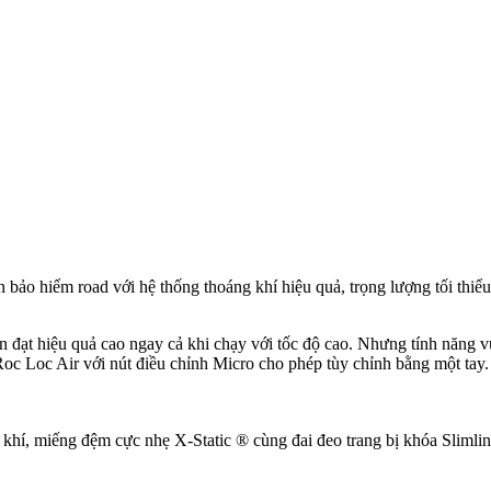
bảo hiểm road với hệ thống thoáng khí hiệu quả, trọng lượng tối thiểu
n đạt hiệu quả cao ngay cả khi chạy với tốc độ cao. Nhưng tính năng v
 Roc Loc Air với nút điều chỉnh Micro cho phép tùy chỉnh bằng một tay
g khí, miếng đệm cực nhẹ X-Static ® cùng đai đeo trang bị khóa Sliml