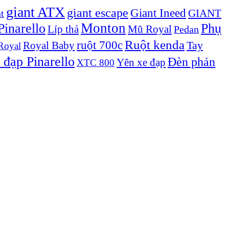
giant ATX
giant escape
Giant Ineed
GIANT
t
Monton
inarello
Phụ
Líp thả
Mũ Royal
Pedan
Ruột kenda
ruột 700c
Royal Baby
Tay
Royal
 đạp Pinarello
Đèn phản
Yên xe đạp
XTC 800