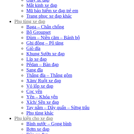
Mắt kinh xe đạp
Mũ bảo hiểm xe đạp trẻ em
Trang phục xe đạp khác
Phụ tùng xe đạp
Baga – Chân chống
Bộ Groupset
Đùm – Niền căm – Bánh bộ
Ghi đông – Pô tăng
Giò dĩa
Khung Sườn xe đạp
Líp xe đạp
Pêdan – Bàn đạp
Sang đĩa
Thắng đĩa – Thắng gôm
Xăm/ Ruột xe đạp
Vỏ lốp xe đạp
Cọc yên
Yên – Khóa yên
Xích/ Sên xe đạp
Tay nắm – Dây quấn – Sừng trâu
Phụ tùng khác
Phụ kiện cho xe đạp
Bình nước – Gọng bình
Bơm xe đạp