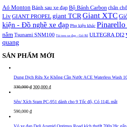
Aó Monton
Bộ Bánh Carbon
Bánh sau xe đạp
chân ch
Giant XTC
giant TCR
Liv
Giò
GIANT PROPEL
Pinarello
kiện - Đồ nghề xe đạp
Phụ kiện khác
nắm
ULTEGRA DI2
Tsunami SNM100
Túi treo xe đạp - Giỏ Rổ
quang
SẢN PHẨM MỚI
Dung Dịch Rửa Xe Không Cần Nước ACE Waterless Was
330,000
₫
300,000
₫
Sên/ Xích Sram PC-951 dành cho 9 Tốc độ, Có 114L mắt
590,000
₫
Vỏ xe đạp Deli Aramid Optimus Road kích thướt 700x28c gấp