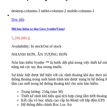
desktop-columns-3 tablet-columns-2 mobile-columns-1
Đọc tiếp
Mũ bảo hiểm xe đạp Giro Synthe(Vàng)
5,299,000
₫
Availability:
In stock
Out of stock
NHANH HƠN, ẤN TƯỢNG HƠN
Nón bảo hiểm Synthe ™ là bước đột phá trong việc thiết kế nón 
năng mà các tay đua mong muốn.
Sự khác biệt được thể hiện với các rãnh thoáng khí dọc theo nó
thông thoáng trong suốt hành trình khi được trang bị hệ thống
tầm cao mới trong hệ thống thoáng khí cho nón bảo hiểm.
Trọng lương: 234g (size M)
Thiết kế rãnh khí hiệu quả tích hợp cùng tấm lưới thoán
Kết cấu vỏ bọc nhựa cao cấp In-Mold với lớp đệm EPS
Hệ thống điều chỉnh Roc Loc Air