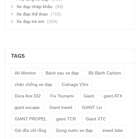
Xe đạp nhập khẩu
(84)
Xe đạp thể thao
(716)
Xe đạp trẻ em
(204)
TAGS
Aó Monton
Bánh sau xe đạp
Bộ Bánh Carbon
chân chống xe đạp
Colnago V3rs
Dura Ace DI2
Fix Tsunami
Giant
giant ATX
giant escape
Giant Ineed
GIANT Liv
GIANT PROPEL
giant TCR
Giant XTC
Giò đĩa cốt rỗng
Gọng nước xe đạp
ineed latte