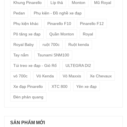
Khung Pinarello
Líp thả
Monton
Mũ Royal
Pedan
Phụ kiện - Đồ nghề xe đạp
Phụ kiện khác
Pinarello F10
Pinarello F12
Pô tăng xe đạp
Quần Monton
Royal
Royal Baby
ruột 700c
Ruột kenda
Tay nắm
Tsunami SNM100
Túi treo xe đạp - Giỏ Rổ
ULTEGRA DI2
vỏ 700c
Vỏ Kenda
Vỏ Maxxis
Xe Chevaux
Xe đạp Pinarello
XTC 800
Yên xe đạp
Đèn phản quang
SẢN PHẨM MỚI