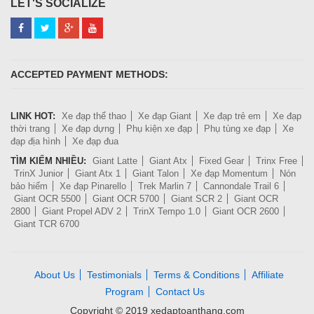
LET'S SOCIALIZE
ACCEPTED PAYMENT METHODS:
LINK HOT:
Xe đạp thể thao
Xe đạp Giant
Xe đạp trẻ em
Xe đạp
thời trang
Xe đạp dựng
Phụ kiện xe đạp
Phụ tùng xe đạp
Xe
đạp địa hình
Xe đạp đua
TÌM KIẾM NHIỀU:
Giant Latte
Giant Atx
Fixed Gear
Trinx Free
TrinX Junior
Giant Atx 1
Giant Talon
Xe đạp Momentum
Nón
bảo hiểm
Xe đạp Pinarello
Trek Marlin 7
Cannondale Trail 6
Giant OCR 5500
Giant OCR 5700
Giant SCR 2
Giant OCR
2800
Giant Propel ADV 2
TrinX Tempo 1.0
Giant OCR 2600
Giant TCR 6700
About Us
Testimonials
Terms & Conditions
Affiliate
Program
Contact Us
Copyright © 2019 xedaptoanthang.com