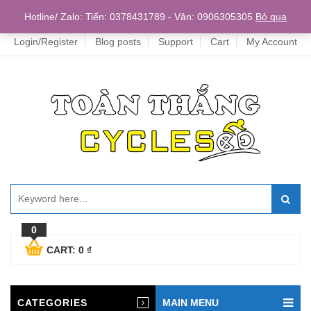
Home
Hotline/ Zalo: Tiến: 0378431789 - Vân: 0906305305
Bỏ qua
Login/Register
Blog posts
Support
Cart
My Account
0
CART:
0
₫
CATEGORIES
MAIN MENU