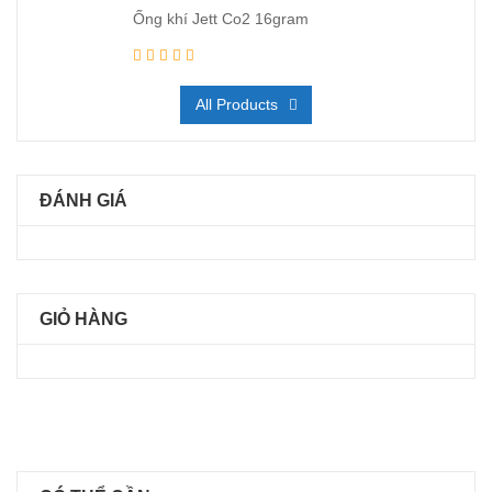
Ống khí Jett Co2 16gram
All Products
ĐÁNH GIÁ
GIỎ HÀNG