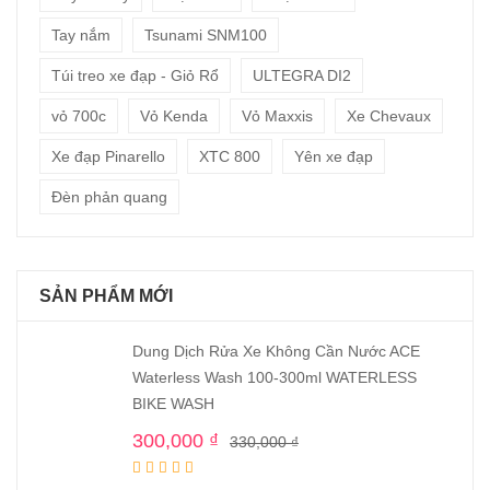
Tay nắm
Tsunami SNM100
Túi treo xe đạp - Giỏ Rổ
ULTEGRA DI2
vỏ 700c
Vỏ Kenda
Vỏ Maxxis
Xe Chevaux
Xe đạp Pinarello
XTC 800
Yên xe đạp
Đèn phản quang
SẢN PHẨM MỚI
Dung Dịch Rửa Xe Không Cần Nước ACE
Waterless Wash 100-300ml WATERLESS
BIKE WASH
300,000
₫
330,000
₫