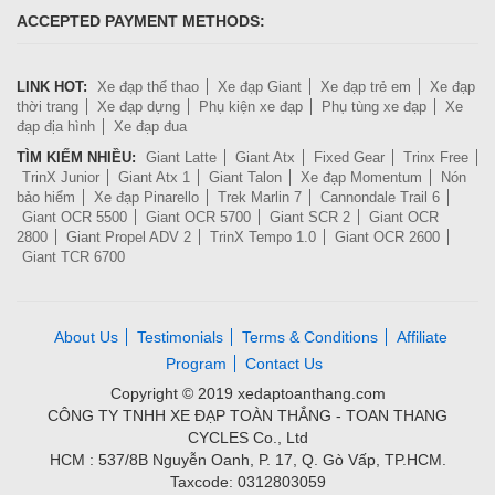
ACCEPTED PAYMENT METHODS:
LINK HOT:
Xe đạp thể thao
Xe đạp Giant
Xe đạp trẻ em
Xe đạp
thời trang
Xe đạp dựng
Phụ kiện xe đạp
Phụ tùng xe đạp
Xe
đạp địa hình
Xe đạp đua
TÌM KIẾM NHIỀU:
Giant Latte
Giant Atx
Fixed Gear
Trinx Free
TrinX Junior
Giant Atx 1
Giant Talon
Xe đạp Momentum
Nón
bảo hiểm
Xe đạp Pinarello
Trek Marlin 7
Cannondale Trail 6
Giant OCR 5500
Giant OCR 5700
Giant SCR 2
Giant OCR
2800
Giant Propel ADV 2
TrinX Tempo 1.0
Giant OCR 2600
Giant TCR 6700
About Us
Testimonials
Terms & Conditions
Affiliate
Program
Contact Us
Copyright © 2019 xedaptoanthang.com
CÔNG TY TNHH XE ĐẠP TOÀN THẮNG - TOAN THANG
CYCLES Co., Ltd
HCM : 537/8B Nguyễn Oanh, P. 17, Q. Gò Vấp, TP.HCM.
Taxcode: 0312803059