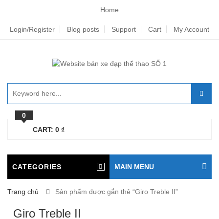
Home
Login/Register
Blog posts
Support
Cart
My Account
0
CART:
0
₫
CATEGORIES
MAIN MENU
Trang chủ
Sản phẩm được gắn thẻ “Giro Treble II”
Giro Treble II