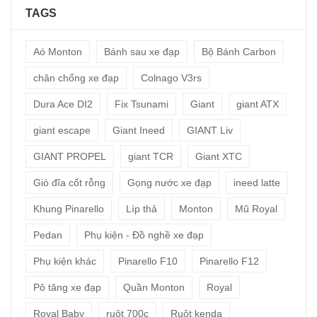
TAGS
Aó Monton
Bánh sau xe đạp
Bộ Bánh Carbon
chân chống xe đạp
Colnago V3rs
Dura Ace DI2
Fix Tsunami
Giant
giant ATX
giant escape
Giant Ineed
GIANT Liv
GIANT PROPEL
giant TCR
Giant XTC
Giò đĩa cốt rỗng
Gọng nước xe đạp
ineed latte
Khung Pinarello
Líp thả
Monton
Mũ Royal
Pedan
Phụ kiện - Đồ nghề xe đạp
Phụ kiện khác
Pinarello F10
Pinarello F12
Pô tăng xe đạp
Quần Monton
Royal
Royal Baby
ruột 700c
Ruột kenda