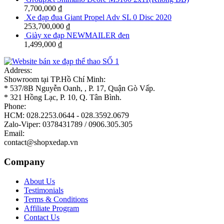
7,700,000
₫
Xe đạp đua Giant Propel Adv SL 0 Disc 2020
253,700,000
₫
Giày xe đạp NEWMAILER đen
1,499,000
₫
Address:
Showroom tại TP.Hồ Chí Minh:
* 537/8B Nguyễn Oanh, , P. 17, Quận Gò Vấp.
* 321 Hồng Lạc, P. 10, Q. Tân Bình.
Phone:
HCM: 028.2253.0644 - 028.3592.0679
Zalo-Viper: 0378431789 / 0906.305.305
Email:
contact@shopxedap.vn
Company
About Us
Testimonials
Terms & Conditions
Affiliate Program
Contact Us