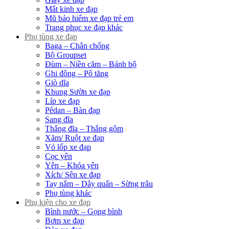
Mắt kinh xe đạp
Mũ bảo hiểm xe đạp trẻ em
Trang phục xe đạp khác
Phụ tùng xe đạp
Baga – Chân chống
Bộ Groupset
Đùm – Niền căm – Bánh bộ
Ghi đông – Pô tăng
Giò dĩa
Khung Sườn xe đạp
Líp xe đạp
Pêdan – Bàn đạp
Sang đĩa
Thắng đĩa – Thắng gôm
Xăm/ Ruột xe đạp
Vỏ lốp xe đạp
Cọc yên
Yên – Khóa yên
Xích/ Sên xe đạp
Tay nắm – Dây quấn – Sừng trâu
Phụ tùng khác
Phụ kiện cho xe đạp
Bình nước – Gọng bình
Bơm xe đạp