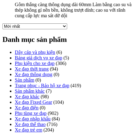
Gôm thắng càng thông dụng dài 60mm Làm bằng cao su và
thép không gỉ nên bền, không trượt dính; cao su với rãnh
cung cấp lực ma sát dữ dội
Danh mục sản phẩm
Dây cáp và phụ kiện
(6)
Bảng giá dịch vụ xe đạp
(5)
Phụ kiện cho xe đạp
(306)
Xe đạp thời trang
(94)
Xe đạp thông dụng
(0)
Sản phẩm
(0)
Trang phục - Bảo hộ xe đạp
(419)
Sản phẩm khác
(7)
Xe đạp khác
(98)
Xe đạp Fixed Gear
(104)
Xe đạp điện
(0)
Phụ tùng xe đạp
(902)
Xe đạp nhập khẩu
(84)
Xe đạp thể thao
(716)
Xe đạp trẻ em
(204)