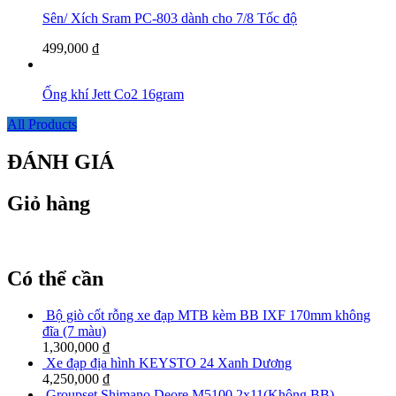
Sên/ Xích Sram PC-803 dành cho 7/8 Tốc độ
499,000
₫
Ống khí Jett Co2 16gram
All Products
ĐÁNH GIÁ
Giỏ hàng
Có thể cần
Bộ giò cốt rỗng xe đạp MTB kèm BB IXF 170mm không
đĩa (7 màu)
1,300,000
₫
Xe đạp địa hình KEYSTO 24 Xanh Dương
4,250,000
₫
Groupset Shimano Deore M5100 2x11(Không BB)