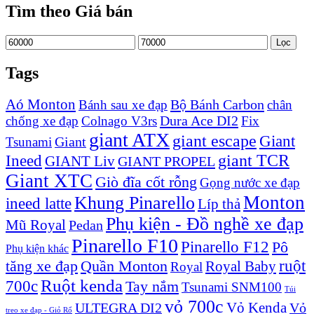
Tìm theo Giá bán
Giá
Giá
Lọc
thấp
cao
nhất
nhất
Tags
Aó Monton
Bộ Bánh Carbon
Bánh sau xe đạp
chân
Dura Ace DI2
chống xe đạp
Colnago V3rs
Fix
giant ATX
giant escape
Giant
Giant
Tsunami
Ineed
giant TCR
GIANT Liv
GIANT PROPEL
Giant XTC
Giò đĩa cốt rỗng
Gọng nước xe đạp
Monton
Khung Pinarello
ineed latte
Líp thả
Phụ kiện - Đồ nghề xe đạp
Mũ Royal
Pedan
Pinarello F10
Pinarello F12
Pô
Phụ kiện khác
ruột
tăng xe đạp
Quần Monton
Royal Baby
Royal
Ruột kenda
700c
Tay nắm
Tsunami SNM100
Túi
vỏ 700c
Vỏ Kenda
ULTEGRA DI2
Vỏ
treo xe đạp - Giỏ Rổ