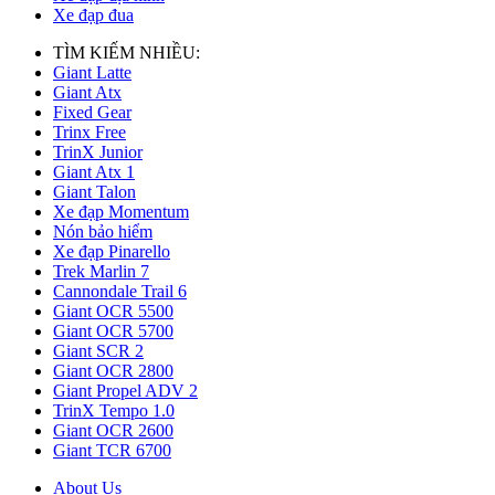
Xe đạp đua
TÌM KIẾM NHIỀU:
Giant Latte
Giant Atx
Fixed Gear
Trinx Free
TrinX Junior
Giant Atx 1
Giant Talon
Xe đạp Momentum
Nón bảo hiểm
Xe đạp Pinarello
Trek Marlin 7
Cannondale Trail 6
Giant OCR 5500
Giant OCR 5700
Giant SCR 2
Giant OCR 2800
Giant Propel ADV 2
TrinX Tempo 1.0
Giant OCR 2600
Giant TCR 6700
About Us