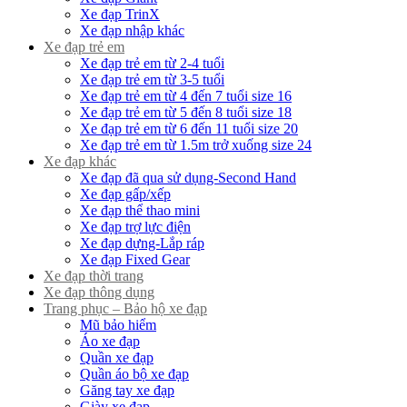
Xe đạp TrinX
Xe đạp nhập khác
Xe đạp trẻ em
Xe đạp trẻ em từ 2-4 tuổi
Xe đạp trẻ em từ 3-5 tuổi
Xe đạp trẻ em từ 4 đến 7 tuổi size 16
Xe đạp trẻ em từ 5 đến 8 tuổi size 18
Xe đạp trẻ em từ 6 đến 11 tuổi size 20
Xe đạp trẻ em từ 1.5m trở xuống size 24
Xe đạp khác
Xe đạp đã qua sử dụng-Second Hand
Xe đạp gấp/xếp
Xe đạp thể thao mini
Xe đạp trợ lực điện
Xe đạp dựng-Lắp ráp
Xe đạp Fixed Gear
Xe đạp thời trang
Xe đạp thông dụng
Trang phục – Bảo hộ xe đạp
Mũ bảo hiểm
Áo xe đạp
Quần xe đạp
Quần áo bộ xe đạp
Găng tay xe đạp
Giày xe đạp