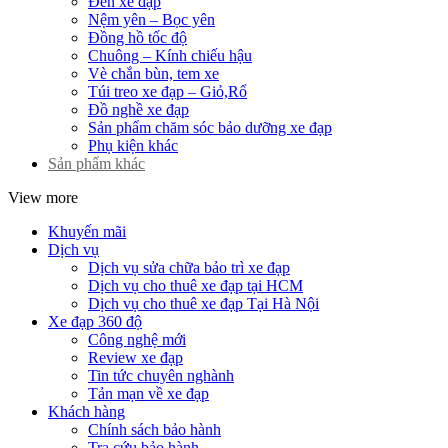
Đèn xe đạp
Nệm yên – Bọc yên
Đồng hồ tốc độ
Chuông – Kính chiếu hậu
Vè chắn bùn, tem xe
Túi treo xe đạp – Giỏ,Rổ
Đồ nghề xe đạp
Sản phẩm chăm sóc bảo dưỡng xe đạp
Phụ kiện khác
Sản phẩm khác
View more
Khuyến mãi
Dịch vụ
Dịch vụ sửa chữa bảo trì xe đạp
Dịch vụ cho thuê xe đạp tại HCM
Dịch vụ cho thuê xe đạp Tại Hà Nội
Xe đạp 360 độ
Công nghệ mới
Review xe đạp
Tin tức chuyên nghành
Tản mạn về xe đạp
Khách hàng
Chính sách bảo hành
Tra cứu bảo hành