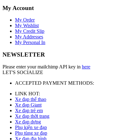
My Account
My Order
My Wishlist
My Credit Slip
My Addresses
My Personal In
NEWSLETTER
Please enter your mailchimp API key in
here
LET'S SOCIALIZE
ACCEPTED PAYMENT METHODS:
LINK HOT:
Xe đạp thể thao
Xe đạp Giant
Xe đạp trẻ em
Xe đạp thời trang
Xe đạp dựng
Phụ kiện xe đạp
Phụ tùng xe đạp
Xe đạp địa hình