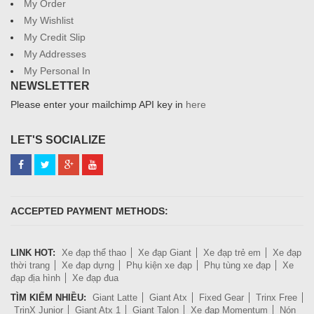
My Order
My Wishlist
My Credit Slip
My Addresses
My Personal In
NEWSLETTER
Please enter your mailchimp API key in
here
LET'S SOCIALIZE
ACCEPTED PAYMENT METHODS:
LINK HOT:
Xe đạp thể thao
Xe đạp Giant
Xe đạp trẻ em
Xe đạp
thời trang
Xe đạp dựng
Phụ kiện xe đạp
Phụ tùng xe đạp
Xe
đạp địa hình
Xe đạp đua
TÌM KIẾM NHIỀU:
Giant Latte
Giant Atx
Fixed Gear
Trinx Free
TrinX Junior
Giant Atx 1
Giant Talon
Xe đạp Momentum
Nón