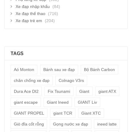
Xe đạp nhập khẩu
(84)
Xe đạp thể thao
(716)
Xe đạp trẻ em
(204)
TAGS
Aó Monton
Bánh sau xe đạp
Bộ Bánh Carbon
chân chống xe đạp
Colnago V3rs
Dura Ace DI2
Fix Tsunami
Giant
giant ATX
giant escape
Giant Ineed
GIANT Liv
GIANT PROPEL
giant TCR
Giant XTC
Giò đĩa cốt rỗng
Gọng nước xe đạp
ineed latte