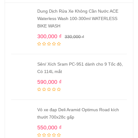
Dung Dịch Rửa Xe Không Cần Nước ACE
Waterless Wash 100-300ml WATERLESS
BIKE WASH
300,000
₫
330,000
₫
Sên/ Xích Sram PC-951 dành cho 9 Tốc độ,
Có 114L mắt
590,000
₫
Vỏ xe đạp Deli Aramid Optimus Road kích
thướt 700x28c gấp
550,000
₫