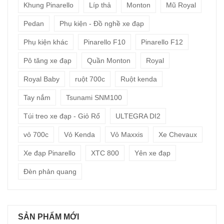
Khung Pinarello
Líp thả
Monton
Mũ Royal
Pedan
Phụ kiện - Đồ nghề xe đạp
Phụ kiện khác
Pinarello F10
Pinarello F12
Pô tăng xe đạp
Quần Monton
Royal
Royal Baby
ruột 700c
Ruột kenda
Tay nắm
Tsunami SNM100
Túi treo xe đạp - Giỏ Rổ
ULTEGRA DI2
vỏ 700c
Vỏ Kenda
Vỏ Maxxis
Xe Chevaux
Xe đạp Pinarello
XTC 800
Yên xe đạp
Đèn phản quang
SẢN PHẨM MỚI