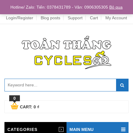
Home
Hotline/ Zalo: Tiến: 0378431789 - Vân: 0906305305
Bỏ qua
Login/Register
Blog posts
Support
Cart
My Account
0
CART:
0
₫
CATEGORIES
MAIN MENU