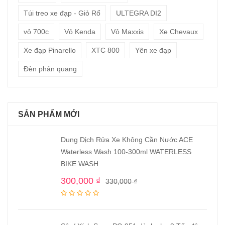
Túi treo xe đạp - Giỏ Rổ
ULTEGRA DI2
vỏ 700c
Vỏ Kenda
Vỏ Maxxis
Xe Chevaux
Xe đạp Pinarello
XTC 800
Yên xe đạp
Đèn phản quang
SẢN PHẨM MỚI
Dung Dịch Rửa Xe Không Cần Nước ACE
Waterless Wash 100-300ml WATERLESS
BIKE WASH
300,000
₫
330,000
₫