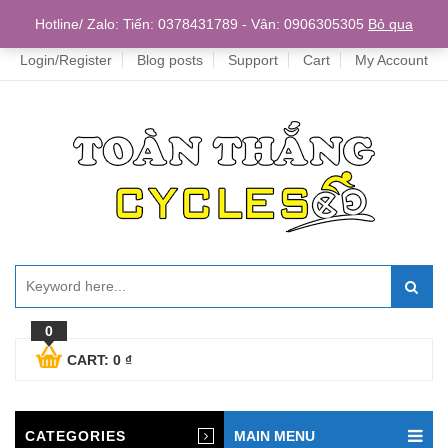
Home
Hotline/ Zalo: Tiến: 0378431789 - Vân: 0906305305
Bỏ qua
Login/Register
Blog posts
Support
Cart
My Account
0
CART:
0
₫
CATEGORIES
MAIN MENU