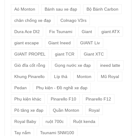
Aó Monton
Bánh sau xe đạp
Bộ Bánh Carbon
chân chống xe đạp
Colnago V3rs
Dura Ace DI2
Fix Tsunami
Giant
giant ATX
giant escape
Giant Ineed
GIANT Liv
GIANT PROPEL
giant TCR
Giant XTC
Giò đĩa cốt rỗng
Gọng nước xe đạp
ineed latte
Khung Pinarello
Líp thả
Monton
Mũ Royal
Pedan
Phụ kiện - Đồ nghề xe đạp
Phụ kiện khác
Pinarello F10
Pinarello F12
Pô tăng xe đạp
Quần Monton
Royal
Royal Baby
ruột 700c
Ruột kenda
Tay nắm
Tsunami SNM100