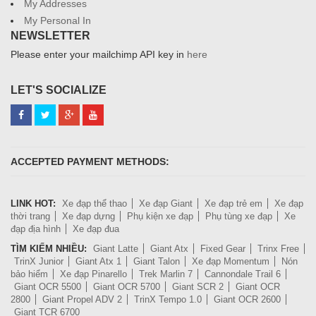
My Addresses
My Personal In
NEWSLETTER
Please enter your mailchimp API key in
here
LET'S SOCIALIZE
ACCEPTED PAYMENT METHODS:
LINK HOT:
Xe đạp thể thao
Xe đạp Giant
Xe đạp trẻ em
Xe đạp
thời trang
Xe đạp dựng
Phụ kiện xe đạp
Phụ tùng xe đạp
Xe
đạp địa hình
Xe đạp đua
TÌM KIẾM NHIỀU:
Giant Latte
Giant Atx
Fixed Gear
Trinx Free
TrinX Junior
Giant Atx 1
Giant Talon
Xe đạp Momentum
Nón
bảo hiểm
Xe đạp Pinarello
Trek Marlin 7
Cannondale Trail 6
Giant OCR 5500
Giant OCR 5700
Giant SCR 2
Giant OCR
2800
Giant Propel ADV 2
TrinX Tempo 1.0
Giant OCR 2600
Giant TCR 6700