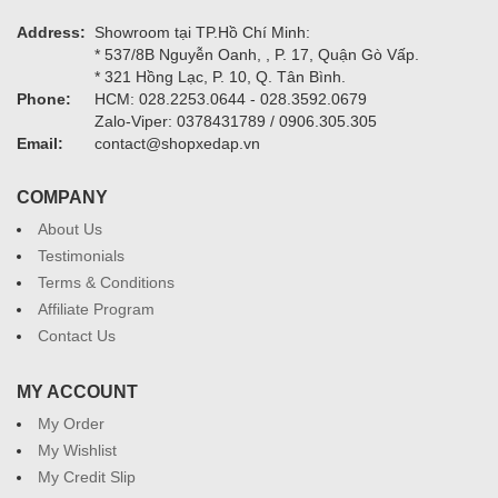
Address:
Showroom tại TP.Hồ Chí Minh:
* 537/8B Nguyễn Oanh, , P. 17, Quận Gò Vấp.
* 321 Hồng Lạc, P. 10, Q. Tân Bình.
Phone:
HCM: 028.2253.0644 - 028.3592.0679
Zalo-Viper: 0378431789 / 0906.305.305
Email:
contact@shopxedap.vn
COMPANY
About Us
Testimonials
Terms & Conditions
Affiliate Program
Contact Us
MY ACCOUNT
My Order
My Wishlist
My Credit Slip