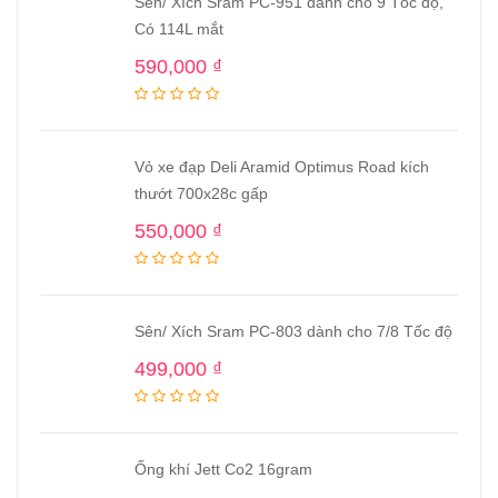
Sên/ Xích Sram PC-951 dành cho 9 Tốc độ,
Có 114L mắt
590,000
₫
Vỏ xe đạp Deli Aramid Optimus Road kích
thướt 700x28c gấp
550,000
₫
Sên/ Xích Sram PC-803 dành cho 7/8 Tốc độ
499,000
₫
Ống khí Jett Co2 16gram