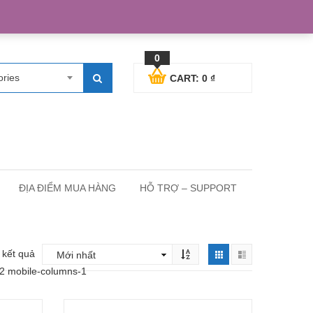
egister
Blog posts
Support
Cart
My Account
0
ories
CART:
0
₫
ĐỊA ĐIỂM MUA HÀNG
HỖ TRỢ – SUPPORT
5 kết quả
-2 mobile-columns-1