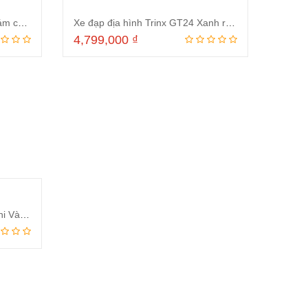
Xe đạp địa hình Trinx GT24 Xám cam 2024
Xe đạp địa hình Trinx GT24 Xanh rêu 2024
4,799,000
₫
ng
Thêm vào giỏ hàng
Xe đạp địa hình Trinx GT24 Ghi Vàng 2024
ng