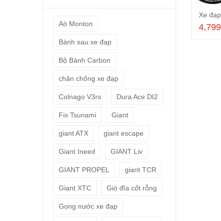
Aó Monton
4,79
Bánh sau xe đạp
Bộ Bánh Carbon
chân chống xe đạp
Colnago V3rs
Dura Ace DI2
Fix Tsunami
Giant
giant ATX
giant escape
Giant Ineed
GIANT Liv
GIANT PROPEL
giant TCR
Giant XTC
Giò đĩa cốt rỗng
Gọng nước xe đạp