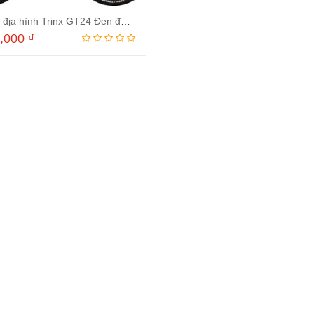
Xe đạp địa hình Trinx GT24 Đen đỏ 2024
9,000
₫
Thêm vào giỏ hàng