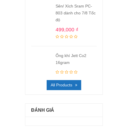
Sên/ Xích Sram PC-
803 dành cho 7/8 Tốc
độ
499,000
₫
Ống khí Jett Co2
16gram
All Products
ĐÁNH GIÁ