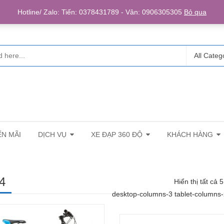
Login/R
Hotline/ Zalo: Tiến: 0378431789 - Vân: 0906305305
Bỏ qua
All Categ
N MÃI
DỊCH VỤ
XE ĐẠP 360 ĐỘ
KHÁCH HÀNG
4
Hiển thị tất cả 
desktop-columns-3 tablet-columns