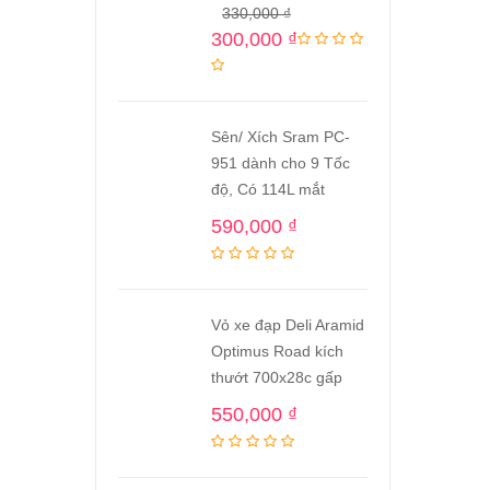
330,000
₫
300,000
₫
Sên/ Xích Sram PC-
951 dành cho 9 Tốc
độ, Có 114L mắt
590,000
₫
Vỏ xe đạp Deli Aramid
Optimus Road kích
thướt 700x28c gấp
550,000
₫