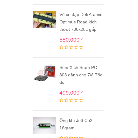
Vỏ xe đạp Deli Aramid
Optimus Road kích
thướt 700x28c gấp
550,000
₫
Sên/ Xích Sram PC-
803 dành cho 7/8 Tốc
độ
499,000
₫
Ống khí Jett Co2
16gram