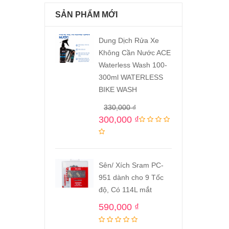
SẢN PHẨM MỚI
Dung Dịch Rửa Xe
Không Cần Nước ACE
Waterless Wash 100-
300ml WATERLESS
BIKE WASH
330,000
₫
300,000
₫
Sên/ Xích Sram PC-
951 dành cho 9 Tốc
độ, Có 114L mắt
590,000
₫