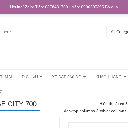
Login/R
Hotline/ Zalo: Tiến: 0378431789 - Vân: 0906305305
Bỏ qua
All Categ
N MÃI
DỊCH VỤ
XE ĐẠP 360 ĐỘ
KHÁCH HÀNG
0”
E CITY 700
Hiển thị tất cả 
desktop-columns-3 tablet-columns