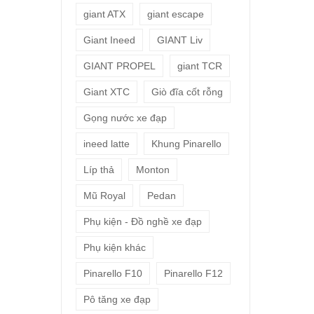
giant ATX
giant escape
Giant Ineed
GIANT Liv
GIANT PROPEL
giant TCR
Giant XTC
Giò đĩa cốt rỗng
Gọng nước xe đạp
ineed latte
Khung Pinarello
Líp thả
Monton
Mũ Royal
Pedan
Phụ kiện - Đồ nghề xe đạp
Phụ kiện khác
Pinarello F10
Pinarello F12
Pô tăng xe đạp