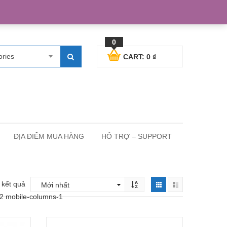
egister
Blog posts
Support
Cart
My Account
0
ories
CART:
0
₫
ĐỊA ĐIỂM MUA HÀNG
HỖ TRỢ – SUPPORT
3 kết quả
-2 mobile-columns-1