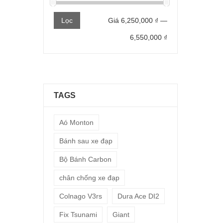
Giá
Giá
Lọc
Giá
6,250,000 ₫
—
thấp
cao
6,550,000 ₫
nhất
nhất
TAGS
Aó Monton
Bánh sau xe đạp
Bộ Bánh Carbon
chân chống xe đạp
Colnago V3rs
Dura Ace DI2
Fix Tsunami
Giant