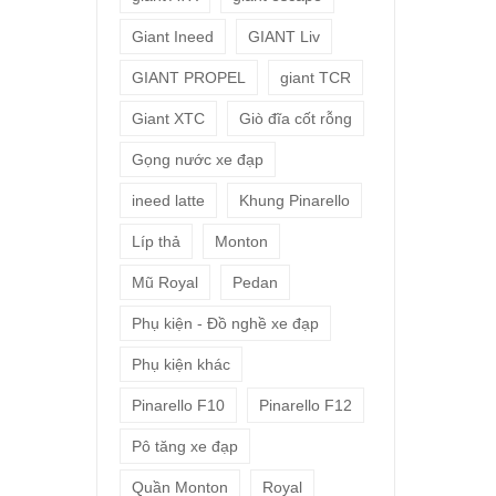
Giant Ineed
GIANT Liv
GIANT PROPEL
giant TCR
Giant XTC
Giò đĩa cốt rỗng
Gọng nước xe đạp
ineed latte
Khung Pinarello
Líp thả
Monton
Mũ Royal
Pedan
Phụ kiện - Đồ nghề xe đạp
Phụ kiện khác
Pinarello F10
Pinarello F12
Pô tăng xe đạp
Quần Monton
Royal