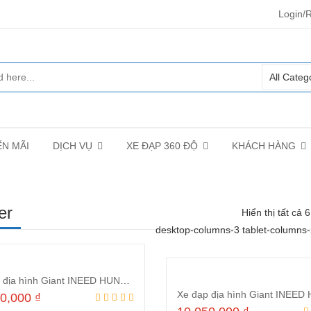
Login/R
N MÃI
DỊCH VỤ
XE ĐẠP 360 ĐỘ
KHÁCH HÀNG
er
Hiển thị tất cả 
desktop-columns-3 tablet-columns
Xe đạp địa hình Giant INEED HUNTER 1.0D 2021 Xanh
50,000
₫