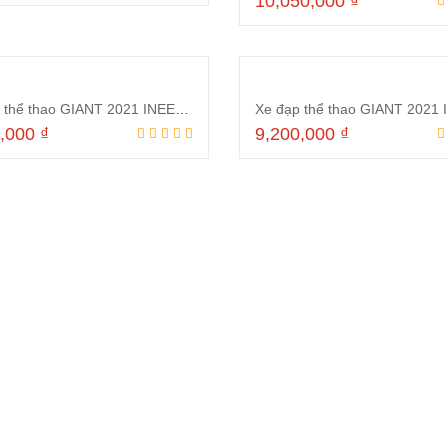
10,050,000
₫
Thêm vào giỏ hàng
Thêm vào giỏ hà
Xe đạp thể thao GIANT 2021 INEED HUNTER 2.0 Xanh đậm
0,000
₫
9,200,000
₫
Thêm vào giỏ hàng
Thêm vào giỏ hà