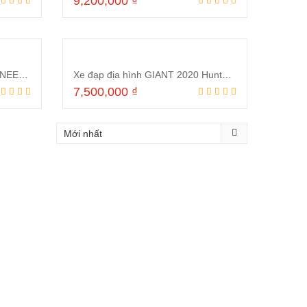
9,200,000
₫
ng
Thêm vào giỏ hàng
Xe đạp thể thao GIANT 2021 INEED HUNTER 2.0 Ghi
Xe đạp địa hình GIANT 2020 Hunter 2.0 Xanh dương
7,500,000
₫
ng
Thêm vào giỏ hàng