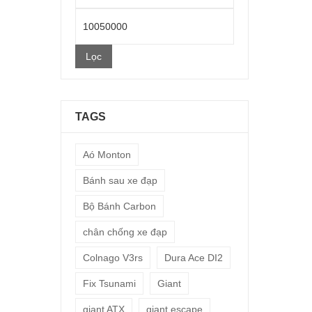
thấp
Giá
nhất
cao
Lọc
nhất
TAGS
Aó Monton
Bánh sau xe đạp
Bộ Bánh Carbon
chân chống xe đạp
Colnago V3rs
Dura Ace DI2
Fix Tsunami
Giant
giant ATX
giant escape