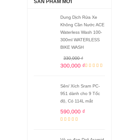
SẢN PHẨM MỚI
Dung Dịch Rửa Xe
Không Cần Nước ACE
Waterless Wash 100-
300ml WATERLESS
BIKE WASH
330,000
₫
300,000
₫
Sên/ Xích Sram PC-
951 dành cho 9 Tốc
độ, Có 114L mắt
590,000
₫
Vỏ xe đạp Deli Aramid