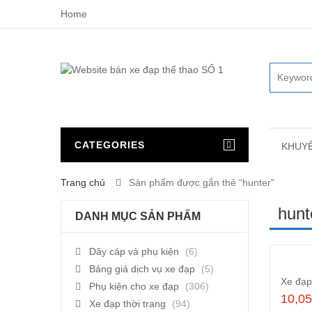
Home
CATEGORIES
KHUYẾ
Trang chủ
Sản phẩm được gắn thẻ “hunter”
hunt
DANH MỤC SẢN PHẨM
Dây cáp và phụ kiện
(6)
Bảng giá dịch vụ xe đạp
(5)
Phụ kiện cho xe đạp
(306)
10,0
Xe đạp thời trang
(94)