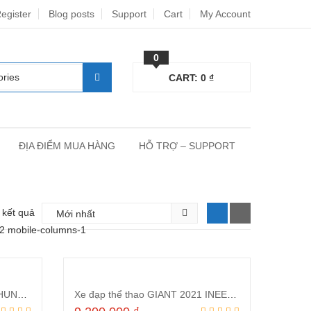
egister
Blog posts
Support
Cart
My Account
0
CART:
0
₫
ĐỊA ĐIỂM MUA HÀNG
HỖ TRỢ – SUPPORT
6 kết quả
-2 mobile-columns-1
Xe đạp địa hình Giant INEED HUNTER 1.0D 2021 Ghi
Xe đạp thể thao GIANT 2021 INEED HUNTER 2.0 Xanh