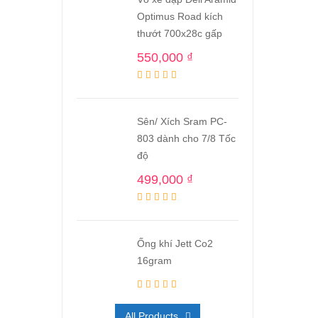
Optimus Road kích
thướt 700x28c gấp
550,000
₫
Sên/ Xích Sram PC-
803 dành cho 7/8 Tốc
độ
499,000
₫
Ống khí Jett Co2
16gram
All Products